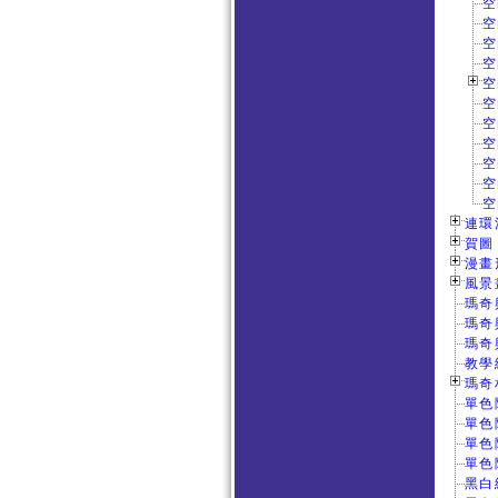
空
空
空
空
空
空
空
空
空
空
空
連環漫
賀圖 
漫畫形
風景畫
瑪奇
瑪奇
瑪奇
教學
瑪奇
單色
單色
單色
單色
黑白