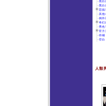
黑白
黑白
惡搞專
其他
例外
奇幻
秀色
官方活
待補
空白
人類