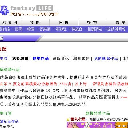
題討論
•
藝廊
•
繪圖
•
音樂廳
•
電影院
•
伸展台
•
相關網站
•
提供與回報
藝廊
主頁
｜
我要繪圖
｜
精華作品
｜
繪版資訊
｜
繪圖規則
｜
我的藝廊作品
｜
上
廊精華作品
本站藝廊提供線上針對作品評分的功能，提供給所有會員對作品給予鼓
在第 5 頁之前累積愛心分數達到 250(含) 以上時， 管理員會將作品
廊精華中且作品已超過第 10 頁後，將無法由藝廊跳頁查詢到。 另外
也將無視累計愛心分數直接收錄精華作品。 精華作品分區管理員由
sno
理，若有任何分區上的問題請使用私人訊息詢問。
廊精華分類 隨機精華作品
麵包小貓
- 黑橘你在不乖的話就把你丟
?
0筆精華作品
精華作品