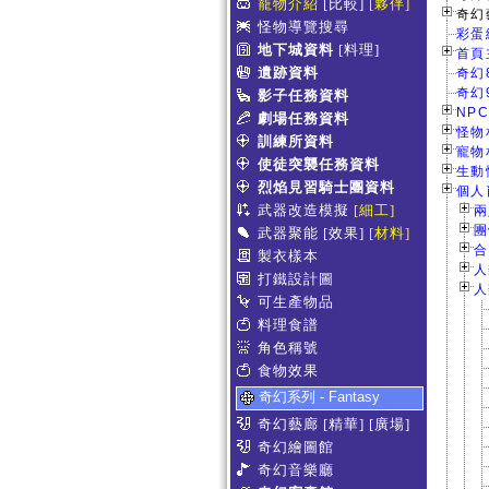
寵物介紹
[比較]
[夥伴]
奇幻
怪物導覽搜尋
彩蛋
地下城資料
[料理]
首頁主
遺跡資料
奇幻
奇幻
影子任務資料
NPC
劇場任務資料
怪物相
訓練所資料
寵物相
使徒突襲任務資料
生動情
烈焰見習騎士團資料
個人肖
武器改造模擬
[細工]
兩
團
武器聚能
[效果]
[材料]
合
製衣樣本
人
打鐵設計圖
人
可生產物品
料理食譜
角色稱號
食物效果
奇幻系列 - Fantasy
奇幻藝廊
[精華]
[廣場]
奇幻繪圖館
奇幻音樂廳