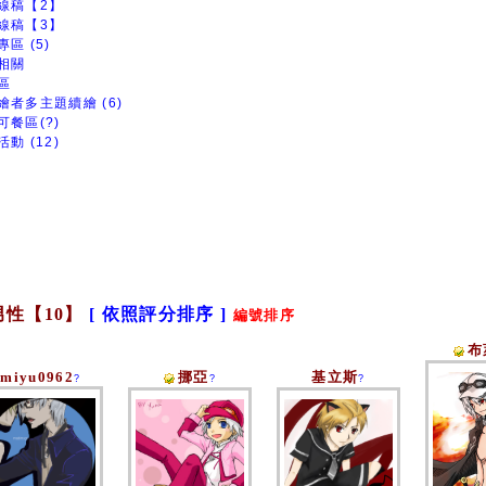
線稿【2】
線稿【3】
區 (5)
相關
區
繪者多主題續繪 (6)
可餐區(?)
動 (12)
男性【10】
[ 依照評分排序 ]
編號排序
布
miyu0962
挪亞
基立斯
?
?
?