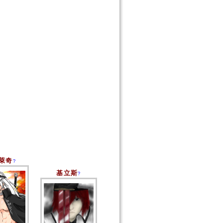
萊奇
?
基立斯
?