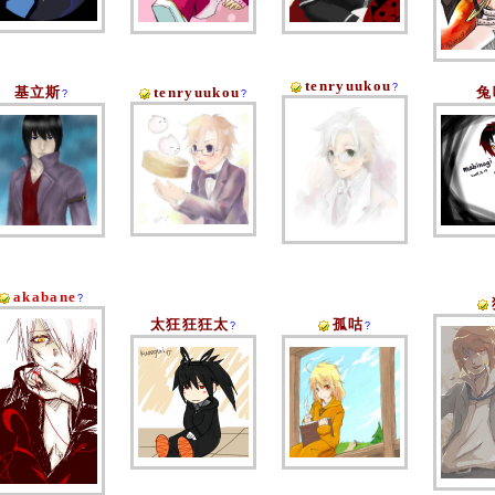
tenryuukou
?
基立斯
tenryuukou
兔
?
?
akabane
?
太狂狂狂太
孤咕
?
?