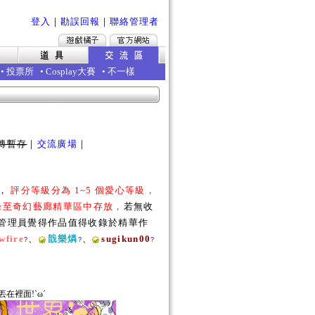
登入
｜
勘誤回報
｜
聯絡管理者
•
投票所
•
Cosplay大賽
•
不一樣
傳暫存
｜
交流廣場
｜
勵，
評分等級分為 1~5 個愛心等級，
收錄至奇幻藝廊精華區中存放，
若無收
若管理員覺得作品值得收錄於精華作
wfire
、
戠樂燐
、
sugikun00
?
?
?
在裡面!ˋωˊ