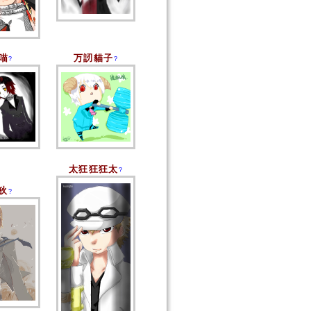
喵
万訒貓子
?
?
太狂狂狂太
?
狄
?