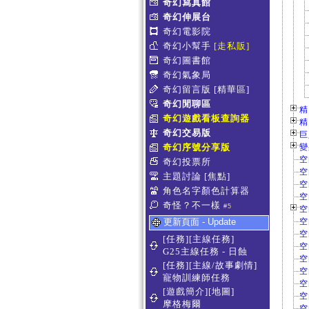
奇幻寫真館
奇幻伸展台
奇幻電影院
奇幻小幫手
[走私販]
奇幻圖書館
奇幻氣象局
奇幻留言版
[精華區]
奇幻閒聊區
精
奇幻遊戲看板查詢器
精
奇幻交易版
巨
奇幻序號分享版
變
空
奇幻投票所
空
主題討論
[焦點]
空
角色名字顏色計算器
空
奇怪？不一樣
#5
空
更新頁面 - Update
空
空
[任務][主線任務]
空
G25主線任務 - 日蝕
空
[任務][主線/故事劇情]
空
寵物訓練師任務
空
[遊戲簡介][地圖]
空
摩格梅爾
空