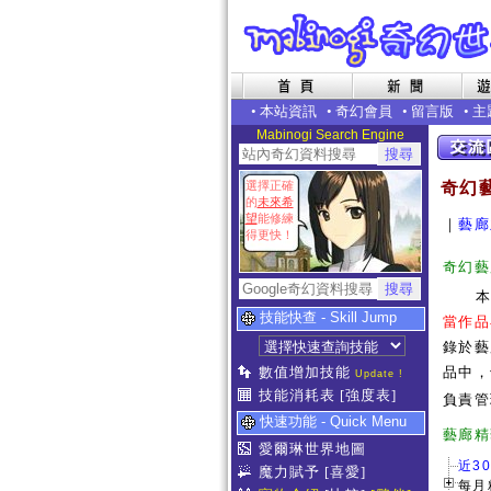
•
本站資訊
•
奇幻會員
•
留言版
•
主
Mabinogi Search Engine
選擇正確
奇幻
的
未來希
望
能修練
｜
藝廊
得更快！
奇幻藝
技能快查 - Skill Jump
當作品
錄於藝
數值增加技能
品中，
Update !
技能消耗表
[強度表]
負責管
快速功能 - Quick Menu
藝
愛爾琳世界地圖
近3
魔力賦予
[喜愛]
每月