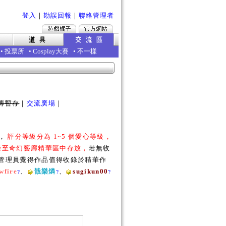
登入
｜
勘誤回報
｜
聯絡管理者
•
投票所
•
Cosplay大賽
•
不一樣
傳暫存
｜
交流廣場
｜
勵，
評分等級分為 1~5 個愛心等級，
收錄至奇幻藝廊精華區中存放，
若無收
若管理員覺得作品值得收錄於精華作
wfire
、
戠樂燐
、
sugikun00
?
?
?