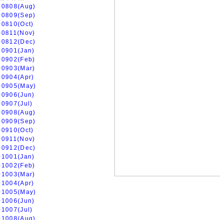
00808(Aug)
00809(Sep)
00810(Oct)
00811(Nov)
00812(Dec)
00901(Jan)
00902(Feb)
00903(Mar)
00904(Apr)
00905(May)
00906(Jun)
00907(Jul)
00908(Aug)
00909(Sep)
00910(Oct)
00911(Nov)
00912(Dec)
01001(Jan)
01002(Feb)
01003(Mar)
01004(Apr)
01005(May)
01006(Jun)
01007(Jul)
01008(Aug)