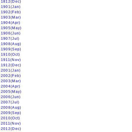
01812(Dec)
01901(Jan)
01902(Feb)
01903(Mar)
01904(Apr)
01905(May)
01906(Jun)
01907(Jul)
01908(Aug)
01909(Sep)
01910(Oct)
01911(Nov)
01912(Dec)
02001(Jan)
02002(Feb)
02003(Mar)
02004(Apr)
02005(May)
02006(Jun)
02007(Jul)
02008(Aug)
02009(Sep)
02010(Oct)
02011(Nov)
02012(Dec)