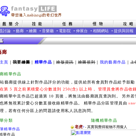
題討論
•
藝廊
•
繪圖
•
音樂廳
•
電影院
•
伸展台
•
相關網站
•
提供與回報
藝廊
主頁
｜
我要繪圖
｜
精華作品
｜
繪版資訊
｜
繪圖規則
｜
我的藝廊作品
｜
上
廊精華作品
本站藝廊提供線上針對作品評分的功能，提供給所有會員對作品給予鼓
在第 5 頁之前累積愛心分數達到 250(含) 以上時， 管理員會將作品
廊精華中且作品已超過第 10 頁後，將無法由藝廊跳頁查詢到。 另外
也將無視累計愛心分數直接收錄精華作品。 精華作品分區管理員由
sno
理，若有任何分區上的問題請使用私人訊息詢問。
廊精華分類 隨機精華作品
老虎
- 其實我覺得寵物不用擬人
?
0筆精華作品
精華作品