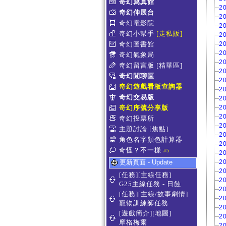
奇幻寫真館
2
奇幻伸展台
2
奇幻電影院
2
奇幻小幫手
[走私販]
2
奇幻圖書館
2
2
奇幻氣象局
2
奇幻留言版
[精華區]
2
奇幻閒聊區
2
奇幻遊戲看板查詢器
2
奇幻交易版
2
奇幻序號分享版
2
2
奇幻投票所
2
主題討論
[焦點]
2
角色名字顏色計算器
2
奇怪？不一樣
#5
2
更新頁面 - Update
2
2
[任務][主線任務]
2
G25主線任務 - 日蝕
2
[任務][主線/故事劇情]
2
寵物訓練師任務
2
[遊戲簡介][地圖]
2
摩格梅爾
2