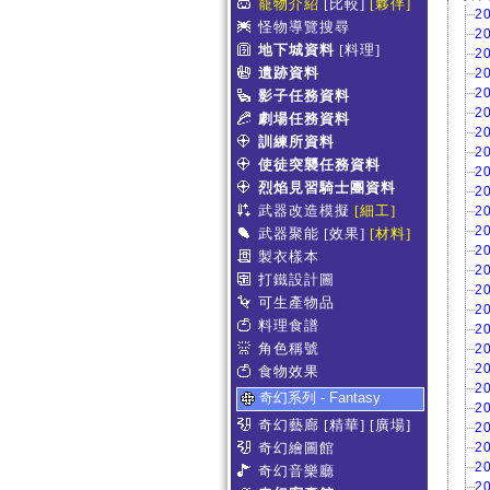
寵物介紹
[比較]
[夥伴]
2
怪物導覽搜尋
2
地下城資料
[料理]
2
遺跡資料
2
2
影子任務資料
2
劇場任務資料
2
訓練所資料
2
使徒突襲任務資料
2
烈焰見習騎士團資料
2
武器改造模擬
[細工]
2
2
武器聚能
[效果]
[材料]
2
製衣樣本
2
打鐵設計圖
2
可生產物品
2
料理食譜
2
角色稱號
2
2
食物效果
2
奇幻系列 - Fantasy
2
奇幻藝廊
[精華]
[廣場]
2
奇幻繪圖館
2
2
奇幻音樂廳
2