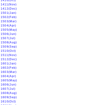
01410(Oct)
01411(Nov)
01412(Dec)
01501(Jan)
01502(Feb)
01503(Mar)
01504(Apr)
01505(May)
01506(Jun)
01507(Jul)
01508(Aug)
01509(Sep)
01510(Oct)
01511(Nov)
01512(Dec)
01601(Jan)
01602(Feb)
01603(Mar)
01604(Apr)
01605(May)
01606(Jun)
01607(Jul)
01608(Aug)
01609(Sep)
01610(Oct)