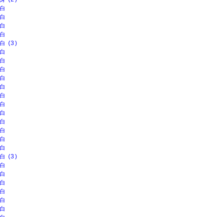
白
白
白
白
白 (3)
白
白
白
白
白
白
白
白
白
白
白
白
白 (3)
白
白
白
白
白
白