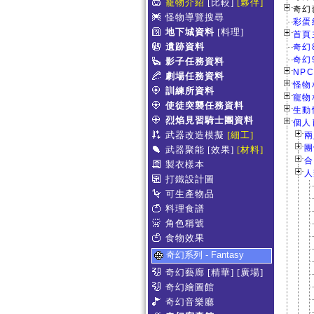
寵物介紹
[比較]
[夥伴]
奇幻
怪物導覽搜尋
彩蛋
地下城資料
[料理]
首頁主
遺跡資料
奇幻
奇幻
影子任務資料
NPC
劇場任務資料
怪物相
訓練所資料
寵物相
使徒突襲任務資料
生動情
烈焰見習騎士團資料
個人肖
武器改造模擬
[細工]
兩
團
武器聚能
[效果]
[材料]
合
製衣樣本
人
打鐵設計圖
可生產物品
料理食譜
角色稱號
食物效果
奇幻系列 - Fantasy
奇幻藝廊
[精華]
[廣場]
奇幻繪圖館
奇幻音樂廳