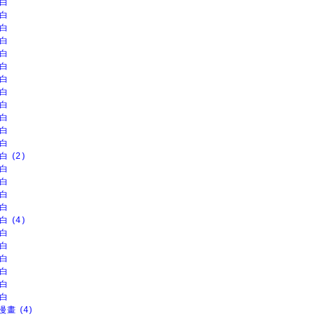
白
白
白
白
白
白
白
白
白
白
白
白
白 (2)
白
白
白
白
白 (4)
白
白
白
白
白
白
畫 (4)