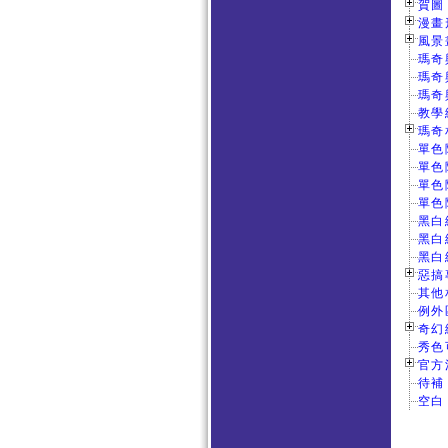
賀圖 
漫畫形
風景畫
瑪奇
瑪奇
瑪奇
教學
瑪奇
單色
單色
單色
單色
黑白
黑白
黑白
惡搞專
其他
例外
奇幻
秀色
官方活
待補
空白