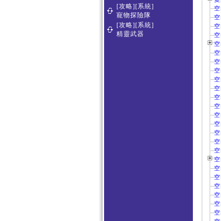
[攻略][系統]
空
寵物探險隊
空
[攻略][系統]
空
精靈武器
空
空
空
空
空
空
空
空
空
空
空
空
空
空
空
空
空
空
空
空
空