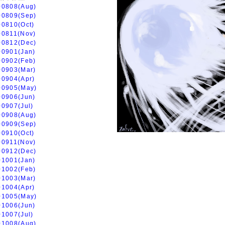
00808(Aug)
00809(Sep)
00810(Oct)
00811(Nov)
00812(Dec)
00901(Jan)
00902(Feb)
00903(Mar)
00904(Apr)
00905(May)
00906(Jun)
00907(Jul)
00908(Aug)
00909(Sep)
00910(Oct)
00911(Nov)
00912(Dec)
01001(Jan)
01002(Feb)
01003(Mar)
01004(Apr)
01005(May)
01006(Jun)
01007(Jul)
01008(Aug)