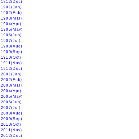
01812(Dec)
01901(Jan)
01902(Feb)
01903(Mar)
01904(Apr)
01905(May)
01906(Jun)
01907(Jul)
01908(Aug)
01909(Sep)
01910(Oct)
01911(Nov)
01912(Dec)
02001(Jan)
02002(Feb)
02003(Mar)
02004(Apr)
02005(May)
02006(Jun)
02007(Jul)
02008(Aug)
02009(Sep)
02010(Oct)
02011(Nov)
02012(Dec)