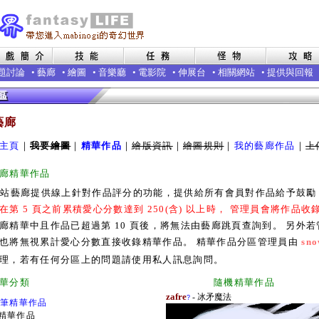
題討論
•
藝廊
•
繪圖
•
音樂廳
•
電影院
•
伸展台
•
相關網站
•
提供與回報
藝廊
主頁
｜
我要繪圖
｜
精華作品
｜
繪版資訊
｜
繪圖規則
｜
我的藝廊作品
｜
上
廊精華作品
本站藝廊提供線上針對作品評分的功能，提供給所有會員對作品給予鼓
在第 5 頁之前累積愛心分數達到 250(含) 以上時， 管理員會將作品
廊精華中且作品已超過第 10 頁後，將無法由藝廊跳頁查詢到。 另外
也將無視累計愛心分數直接收錄精華作品。 精華作品分區管理員由
sno
理，若有任何分區上的問題請使用私人訊息詢問。
廊精華分類 隨機精華作品
zafre
- 冰矛魔法
?
0筆精華作品
精華作品