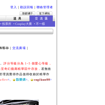
登入
｜
勘誤回報
｜
聯絡管理者
•
投票所
•
Cosplay大賽
•
不一樣
傳暫存
｜
交流廣場
｜
勵，
評分等級分為 1~5 個愛心等級，
收錄至奇幻藝廊精華區中存放，
若無收
若管理員覺得作品值得收錄於精華作
wfire
、
戠樂燐
、
sugikun00
?
?
?