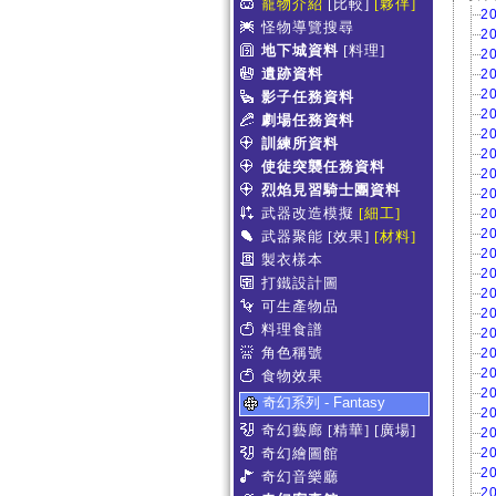
寵物介紹
[比較]
[夥伴]
2
怪物導覽搜尋
2
地下城資料
[料理]
2
遺跡資料
2
2
影子任務資料
2
劇場任務資料
2
訓練所資料
2
使徒突襲任務資料
2
烈焰見習騎士團資料
2
武器改造模擬
[細工]
2
2
武器聚能
[效果]
[材料]
2
製衣樣本
2
打鐵設計圖
2
可生產物品
2
料理食譜
2
角色稱號
2
2
食物效果
2
奇幻系列 - Fantasy
2
奇幻藝廊
[精華]
[廣場]
2
奇幻繪圖館
2
2
奇幻音樂廳
2