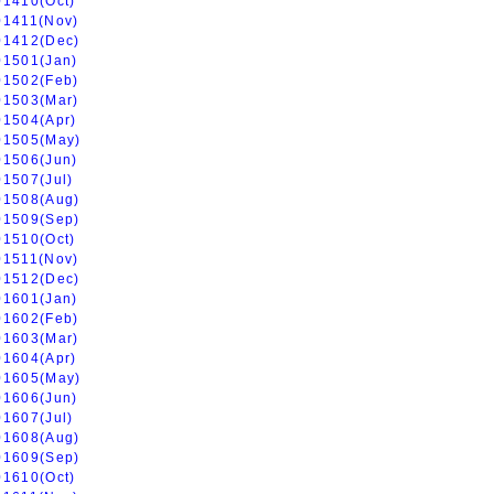
01410(Oct)
01411(Nov)
01412(Dec)
01501(Jan)
01502(Feb)
01503(Mar)
01504(Apr)
01505(May)
01506(Jun)
01507(Jul)
01508(Aug)
01509(Sep)
01510(Oct)
01511(Nov)
01512(Dec)
01601(Jan)
01602(Feb)
01603(Mar)
01604(Apr)
01605(May)
01606(Jun)
01607(Jul)
01608(Aug)
01609(Sep)
01610(Oct)