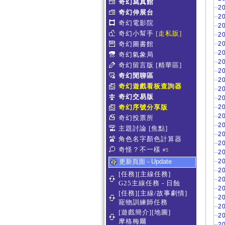
奇幻寫真館
2
奇幻伸展台
2
奇幻電影院
2
奇幻小幫手
[走私販]
2
奇幻圖書館
2
2
奇幻氣象局
2
奇幻留言版
[精華區]
2
奇幻閒聊區
2
奇幻遊戲看板查詢器
2
奇幻交易版
2
奇幻序號分享版
2
2
奇幻投票所
2
主題討論
[焦點]
2
角色名字顏色計算器
2
奇怪？不一樣
#5
2
更新頁面 - Update
2
2
[任務][主線任務]
2
G25主線任務 - 日蝕
2
[任務][主線/故事劇情]
2
寵物訓練師任務
2
[遊戲簡介][地圖]
2
摩格梅爾
2