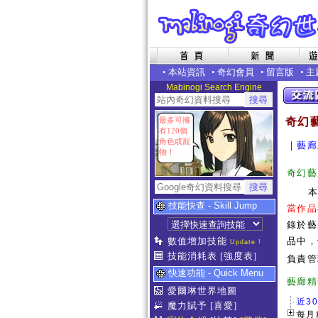
•
本站資訊
•
奇幻會員
•
留言版
•
主
Mabinogi Search Engine
最多可擁
奇幻
有120個
角色或寵
｜
藝廊
物！
奇幻藝
技能快查 - Skill Jump
當作品
錄於藝
數值增加技能
品中，
Update !
技能消耗表
[強度表]
負責管
快速功能 - Quick Menu
藝
愛爾琳世界地圖
近3
魔力賦予
[喜愛]
每月