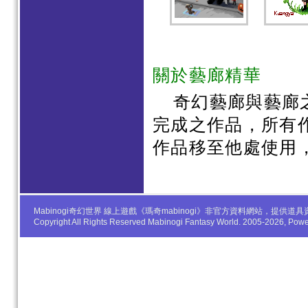
關於藝廊精華
奇幻藝廊與藝廊
完成之作品，所有
作品移至他處使用
Mabinogi奇幻世界 線上遊戲《瑪奇mabinogi》非官方資料網站，
Copyright All Rights Reserved Mabinogi Fantasy World. 2005-2026, Po