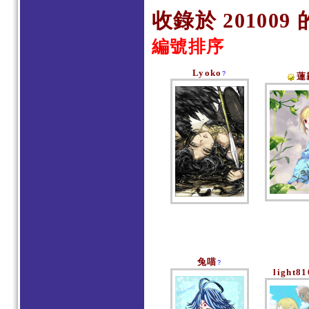
收錄於 201009
編號排序
Lyoko
?
蓮
兔喵
?
light8