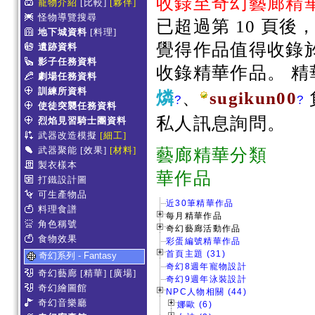
收錄至奇幻藝廊精
寵物介紹
[比較]
[夥伴]
怪物導覽搜尋
已超過第 10 頁
地下城資料
[料理]
覺得作品值得收錄
遺跡資料
影子任務資料
收錄精華作品。 
劇場任務資料
訓練所資料
燐
、
sugikun00
?
?
使徒突襲任務資料
私人訊息詢問。
烈焰見習騎士團資料
武器改造模擬
[細工]
武器聚能
[效果]
[材料]
藝廊精
製衣樣本
華作品
打鐵設計圖
可生產物品
近30筆精華作品
料理食譜
每月精華作品
角色稱號
奇幻藝廊活動作品
食物效果
彩蛋編號精華作品
首頁主題 (31)
奇幻系列 - Fantasy
奇幻8週年寵物設計
奇幻藝廊
[精華]
[廣場]
奇幻9週年泳裝設計
奇幻繪圖館
NPC人物相關 (44)
奇幻音樂廳
娜歐 (6)