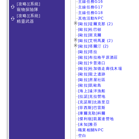
主線任務G16
[攻略][系統]
主線任務G17
寵物探險隊
主線任務G18
[攻略][系統]
其他活動NPC
精靈武器
[歐拉]堤爾克那 (2)
[歐拉]杜巴頓
[歐拉]斑克爾
[歐拉]艾明馬夏 (2)
[歐拉]塔爾汀 (2)
[歐拉]塔拉
[歐拉]布拉格平原酒莊
[歐拉]卡普港口
[歐拉]杜加德走廊伐木場
[歐拉]龍之遺跡
[歐拉]房屋社區
[歐拉]凱歐島
[海上]遠洋漁船
[拉諾]克拉營地
[克諾斯]比路里亞
[菲西斯]巴雷斯
[庫爾克勒]科爾
[傑利嶺]凱麗達營地
[未知]雅芬
職業相關NPC
空白