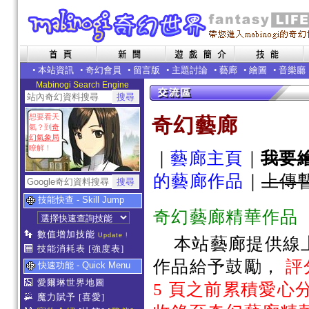
•
本站資訊
•
奇幻會員
•
留言版
•
主題討論
•
藝廊
•
繪圖
•
音樂廳
Mabinogi Search Engine
想要看天
奇幻藝廊
氣？到
奇
幻氣象局
瞭解！
｜
藝廊主頁
｜
我要
的藝廊作品
｜
上傳
技能快查 - Skill Jump
奇幻藝廊精華作品
數值增加技能
Update !
本站藝廊提供線
技能消耗表
[強度表]
作品給予鼓勵，
評
快速功能 - Quick Menu
愛爾琳世界地圖
5 頁之前累積愛心分
魔力賦予
[喜愛]