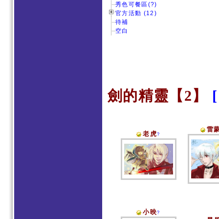
秀色可餐區(?)
官方活動 (12)
待補
空白
劍的精靈【2】
雷
老虎
?
小映
?