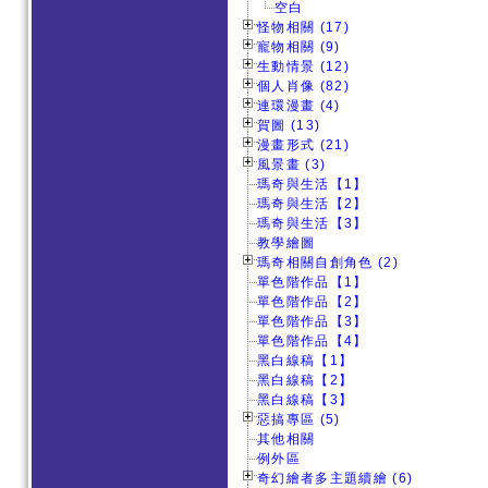
空白
怪物相關 (17)
寵物相關 (9)
生動情景 (12)
個人肖像 (82)
連環漫畫 (4)
賀圖 (13)
漫畫形式 (21)
風景畫 (3)
瑪奇與生活【1】
瑪奇與生活【2】
瑪奇與生活【3】
教學繪圖
瑪奇相關自創角色 (2)
單色階作品【1】
單色階作品【2】
單色階作品【3】
單色階作品【4】
黑白線稿【1】
黑白線稿【2】
黑白線稿【3】
惡搞專區 (5)
其他相關
例外區
奇幻繪者多主題續繪 (6)