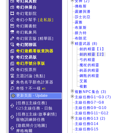
奇幻寫真館
女神 (2)
佛格斯
奇幻伸展台
露娜與潘
奇幻電影院
莎士比亞
奇幻小幫手
[走私販]
露雅
奇幻圖書館
布萊斯
奇幻氣象局
腓力特
奇幻留言版
[精華區]
布朗尼
精靈武器 (8)
奇幻閒聊區
劍的精靈【1】
奇幻遊戲看板查詢器
劍的精靈【2】
奇幻交易版
弓的精靈
奇幻序號分享版
魔杖的精靈
奇幻投票所
鈍器的精靈
主題討論
[焦點]
鋼瓶的精靈
艾麗
角色名字顏色計算器
複數
奇怪？不一樣
#5
複數NPC集合 (3)
更新頁面 - Update
主線任務G1~G3 (7)
主線任務G7~G8
[任務][主線任務]
主線任務G9~G10
G25主線任務 - 日蝕
主線任務G11~G12
[任務][主線/故事劇情]
主線任務G13 (2)
寵物訓練師任務
主線任務G14
[遊戲簡介][地圖]
主線任務G15
摩格梅爾