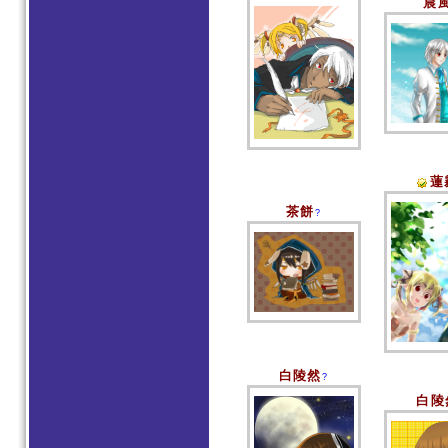
晨
蓮
茶餅
?
白陵然
?
白陵