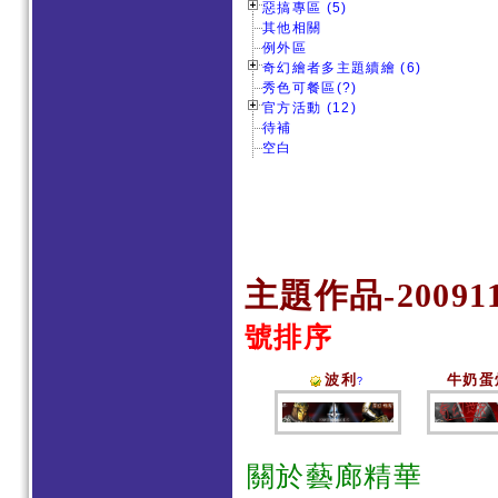
惡搞專區 (5)
其他相關
例外區
奇幻繪者多主題續繪 (6)
秀色可餐區(?)
官方活動 (12)
待補
空白
主題作品-200
號排序
波利
牛奶蛋
?
關於藝廊精華