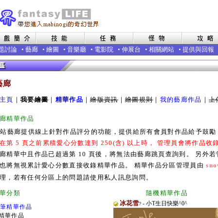
題討論
•
藝廊
•
繪圖
•
音樂廳
•
電影院
•
伸展台
•
相關網站
•
提供與回報
藝廊
主頁
｜
我要繪圖
｜
精華作品
｜
繪版資訊
｜
繪圖規則
｜
我的藝廊作品
｜
上
廊精華作品
本站藝廊提供線上針對作品評分的功能，提供給所有會員對作品給予鼓
在第 5 頁之前累積愛心分數達到 250(含) 以上時， 管理員會將作品
廊精華中且作品已超過第 10 頁後，將無法由藝廊跳頁查詢到。 另外
也將無視累計愛心分數直接收錄精華作品。 精華作品分區管理員由
sno
理，若有任何分區上的問題請使用私人訊息詢問。
廊精華分類 隨機精華作品
冰花雪
- 小T生日快樂^0^
?
0筆精華作品
精華作品