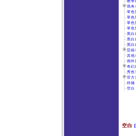
教學
瑪奇
單色
單色
單色
單色
黑白
黑白
黑白
惡搞專
其他
例外
奇幻
秀色
官方活
待補
空白
空白