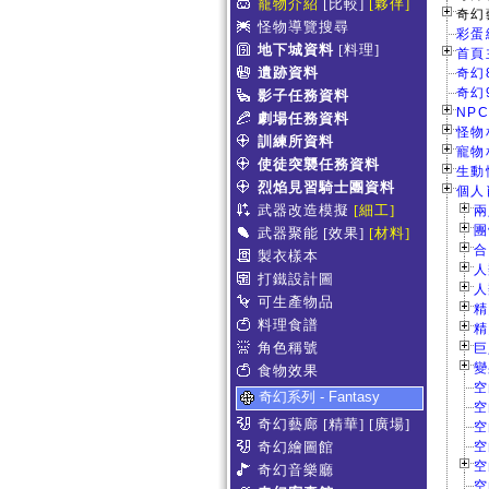
寵物介紹
[比較]
[夥伴]
奇幻
怪物導覽搜尋
彩蛋
地下城資料
[料理]
首頁主
遺跡資料
奇幻
奇幻
影子任務資料
NPC
劇場任務資料
怪物相
訓練所資料
寵物相
使徒突襲任務資料
生動情
烈焰見習騎士團資料
個人肖
武器改造模擬
[細工]
兩
團
武器聚能
[效果]
[材料]
合
製衣樣本
人
打鐵設計圖
人
可生產物品
精
料理食譜
精
角色稱號
巨
變
食物效果
空
奇幻系列 - Fantasy
空
奇幻藝廊
[精華]
[廣場]
空
奇幻繪圖館
空
空
奇幻音樂廳
空