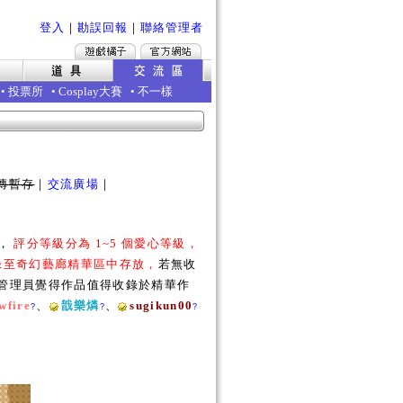
登入
｜
勘誤回報
｜
聯絡管理者
•
投票所
•
Cosplay大賽
•
不一樣
傳暫存
｜
交流廣場
｜
勵，
評分等級分為 1~5 個愛心等級，
收錄至奇幻藝廊精華區中存放，
若無收
若管理員覺得作品值得收錄於精華作
wfire
、
戠樂燐
、
sugikun00
?
?
?