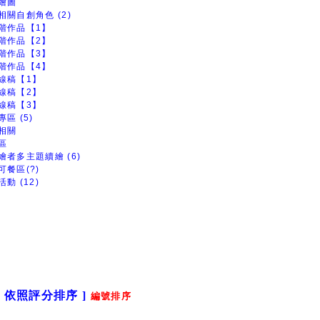
繪圖
相關自創角色 (2)
階作品【1】
階作品【2】
階作品【3】
階作品【4】
線稿【1】
線稿【2】
線稿【3】
區 (5)
相關
區
繪者多主題續繪 (6)
可餐區(?)
動 (12)
[ 依照評分排序 ]
編號排序