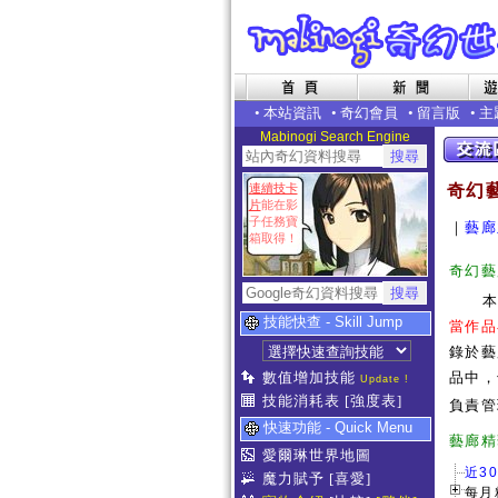
•
本站資訊
•
奇幻會員
•
留言版
•
主
Mabinogi Search Engine
連續技卡
奇幻
片
能在影
子任務寶
｜
藝廊
箱取得！
奇幻藝
技能快查 - Skill Jump
當作品
錄於藝
數值增加技能
品中，
Update !
技能消耗表
[強度表]
負責管
快速功能 - Quick Menu
藝
愛爾琳世界地圖
近3
魔力賦予
[喜愛]
每月