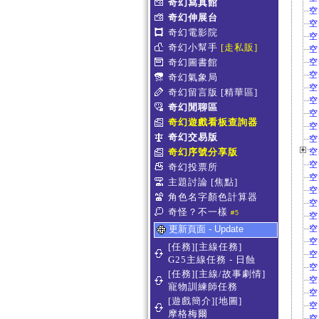
奇幻寫真館
空
奇幻伸展台
空
奇幻電影院
空
奇幻小幫手
[走私販]
空
奇幻圖書館
空
空
奇幻氣象局
空
奇幻留言版
[精華區]
空
奇幻閒聊區
空
奇幻遊戲看板查詢器
空
奇幻交易版
空
奇幻序號分享版
空
空
奇幻投票所
空
主題討論
[焦點]
空
角色名字顏色計算器
空
奇怪？不一樣
#5
空
更新頁面 - Update
空
空
[任務][主線任務]
空
G25主線任務 - 日蝕
空
[任務][主線/故事劇情]
空
寵物訓練師任務
空
[遊戲簡介][地圖]
空
摩格梅爾
空