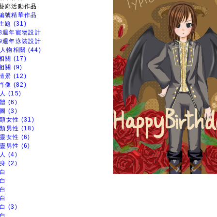
藝廊活動作品
編號精華作品
題 (31)
8週年寵物設計
9週年泳裝設計
人物相關 (44)
關 (17)
關 (9)
景 (12)
像 (82)
人 (15)
體 (6)
圖 (3)
類女性 (31)
類男性 (18)
靈女性 (6)
靈男性 (6)
人 (4)
身 (2)
白
白
白
白
白 (3)
白