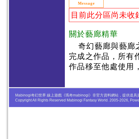
Message
目前此分區尚未收
關於藝廊精華
奇幻藝廊與藝廊
完成之作品，所有
作品移至他處使用
Mabinogi奇幻世界 線上遊戲《瑪奇mabinogi》非官方資料網站，
Copyright All Rights Reserved Mabinogi Fantasy World. 2005-2026, Po