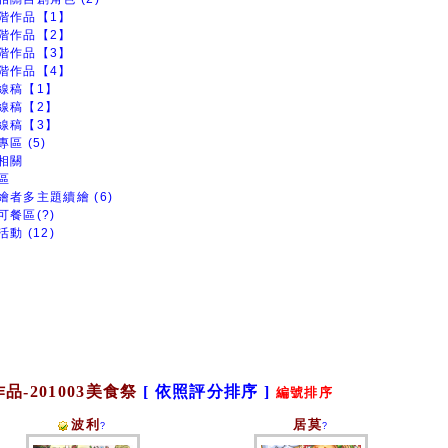
階作品【1】
階作品【2】
階作品【3】
階作品【4】
線稿【1】
線稿【2】
線稿【3】
區 (5)
相關
區
繪者多主題續繪 (6)
可餐區(?)
動 (12)
品-201003美食祭
[ 依照評分排序 ]
編號排序
波利
居莫
?
?