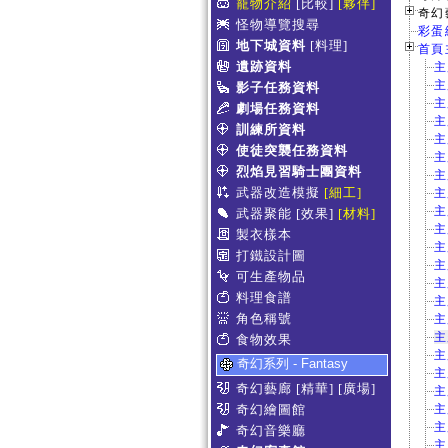
寵物介紹
[比較]
[夥伴]
奇幻
怪物導覽搜尋
彩蛋
地下城資料
[料理]
首頁主
遺跡資料
主
主
影子任務資料
主
劇場任務資料
主
訓練所資料
主
使徒突襲任務資料
主
烈焰見習騎士團資料
主
武器改造模擬
[細工]
主
主
武器聚能
[效果]
[材料]
主
製衣樣本
主
打鐵設計圖
主
可生產物品
主
料理食譜
主
角色稱號
主
主
食物效果
主
奇幻系列 - Fantasy
主
奇幻藝廊
[精華]
[廣場]
主
奇幻繪圖館
主
主
奇幻音樂廳
主