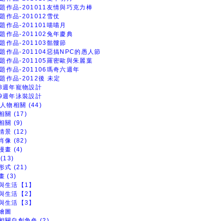
題作品-201011友情與巧克力棒
題作品-201012雪仗
題作品-201101喵喵月
題作品-201102兔年慶典
題作品-201103骷髏節
題作品-201104惡搞NPC的愚人節
題作品-201105羅密歐與朱麗葉
題作品-201106瑪奇六週年
題作品-2012後 未定
8週年寵物設計
9週年泳裝設計
人物相關 (44)
關 (17)
關 (9)
景 (12)
像 (82)
畫 (4)
(13)
式 (21)
 (3)
與生活【1】
與生活【2】
與生活【3】
繪圖
相關自創角色 (2)