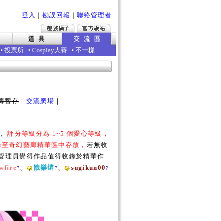
登入
｜
勘誤回報
｜
聯絡管理者
•
投票所
•
Cosplay大賽
•
不一樣
傳暫存
｜
交流廣場
｜
勵，
評分等級分為 1~5 個愛心等級，
收錄至奇幻藝廊精華區中存放，
若無收
若管理員覺得作品值得收錄於精華作
wfire
、
戠樂燐
、
sugikun00
?
?
?