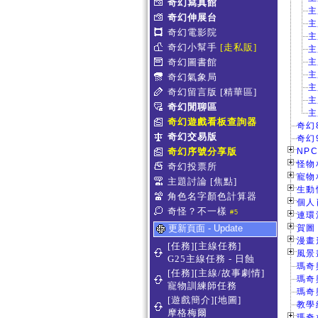
奇幻寫真館
主
奇幻伸展台
主
奇幻電影院
主
奇幻小幫手
[走私販]
主
奇幻圖書館
主
主
奇幻氣象局
主
奇幻留言版
[精華區]
主
奇幻閒聊區
主
奇幻遊戲看板查詢器
奇幻
奇幻交易版
奇幻
奇幻序號分享版
NPC
怪物相
奇幻投票所
寵物相
主題討論
[焦點]
生動情
角色名字顏色計算器
個人肖
奇怪？不一樣
#5
連環漫
更新頁面 - Update
賀圖 
漫畫形
[任務][主線任務]
風景畫
G25主線任務 - 日蝕
瑪奇
[任務][主線/故事劇情]
瑪奇
寵物訓練師任務
瑪奇
[遊戲簡介][地圖]
教學
摩格梅爾
瑪奇