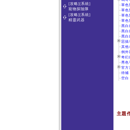
[攻略][系統]
單色
寵物探險隊
單色
[攻略][系統]
單色
精靈武器
單色
黑白
黑白
黑白
惡搞專
其他
例外
奇幻
秀色
官方活
待補
空白
主題作