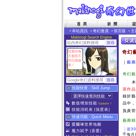
•
本站資訊
•
奇幻會員
•
留言版
•
主
Mabinogi Search Engine
現實的每
奇幻
天都有不
同日期效
｜
藝廊
果！
奇幻藝
技能快查 - Skill Jump
當作品
錄於藝
數值增加技能
品中，
Update !
技能消耗表
[強度表]
負責管
快速功能 - Quick Menu
藝
愛爾琳世界地圖
近3
魔力賦予
[喜愛]
每月