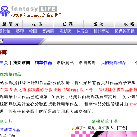
題討論
•
藝廊
•
繪圖
•
音樂廳
•
電影院
•
伸展台
•
相關網站
•
提供與回報
藝廊
主頁
｜
我要繪圖
｜
精華作品
｜
繪版資訊
｜
繪圖規則
｜
我的藝廊作品
｜
上
廊精華作品
本站藝廊提供線上針對作品評分的功能，提供給所有會員對作品給予鼓
在第 5 頁之前累積愛心分數達到 250(含) 以上時， 管理員會將作品
廊精華中且作品已超過第 10 頁後，將無法由藝廊跳頁查詢到。 另外
也將無視累計愛心分數直接收錄精華作品。 精華作品分區管理員由
sno
理，若有任何分區上的問題請使用私人訊息詢問。
廊精華分類 隨機精華作品
妹丁
- 這是小彩虹擬人。[正色]
?
0筆精華作品
精華作品