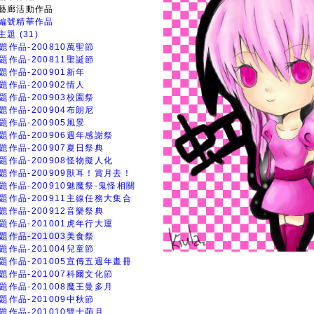
藝廊活動作品
編號精華作品
題 (31)
題作品-200810萬聖節
題作品-200811聖誕節
題作品-200901新年
題作品-200902情人
題作品-200903校園祭
題作品-200904布朗尼
題作品-200905風景
題作品-200906週年感謝祭
題作品-200907夏日祭典
題作品-200908怪物擬人化
題作品-200909獸耳！賞月去！
題作品-200910魅魔祭-鬼怪相關
題作品-200911主線任務大集合
題作品-200912音樂祭典
題作品-201001虎年行大運
題作品-201003美食祭
題作品-201004兒童節
題作品-201005宣傳五週年畫冊
題作品-201007科爾文化節
題作品-201008魔王曼多月
題作品-201009中秋節
題作品-201010雙十萌月