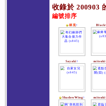
收錄於 200903
編號排序
林克
Black
?
Sayaki
mitsuk
?
ShadowWing
mitsuk
?