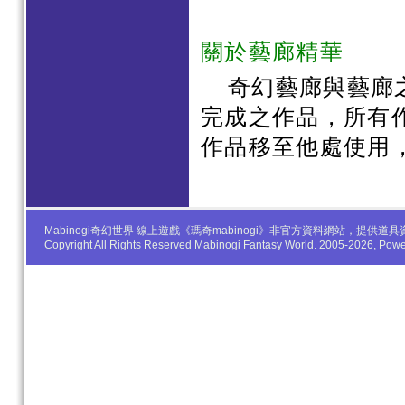
關於藝廊精華
奇幻藝廊與藝廊
完成之作品，所有
作品移至他處使用
Mabinogi奇幻世界 線上遊戲《瑪奇mabinogi》非官方資料網站，
Copyright All Rights Reserved Mabinogi Fantasy World. 2005-2026, Po