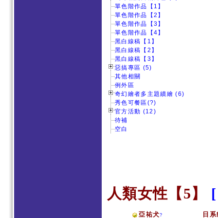
單色階作品【1】
單色階作品【2】
單色階作品【3】
單色階作品【4】
黑白線稿【1】
黑白線稿【2】
黑白線稿【3】
惡搞專區 (5)
其他相關
例外區
奇幻繪者多主題續繪 (6)
秀色可餐區(?)
官方活動 (12)
待補
空白
人類女性【5】
亞祐犬
日系
?