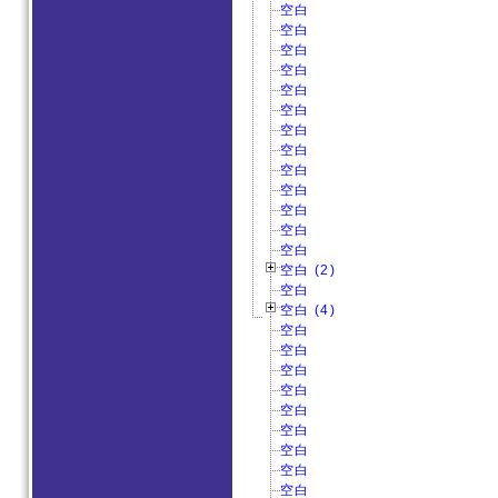
空白
空白
空白
空白
空白
空白
空白
空白
空白
空白
空白
空白
空白
空白 (2)
空白
空白 (4)
空白
空白
空白
空白
空白
空白
空白
空白
空白