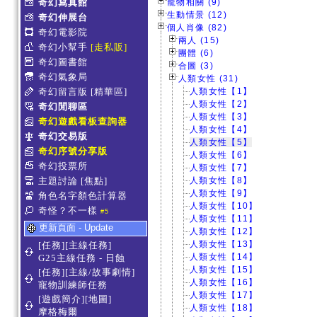
奇幻寫真館
寵物相關 (9)
生動情景 (12)
奇幻伸展台
個人肖像 (82)
奇幻電影院
兩人 (15)
奇幻小幫手
[走私販]
團體 (6)
奇幻圖書館
合圖 (3)
奇幻氣象局
人類女性 (31)
奇幻留言版
[精華區]
人類女性【1】
人類女性【2】
奇幻閒聊區
人類女性【3】
奇幻遊戲看板查詢器
人類女性【4】
奇幻交易版
人類女性【5】
奇幻序號分享版
人類女性【6】
奇幻投票所
人類女性【7】
主題討論
[焦點]
人類女性【8】
人類女性【9】
角色名字顏色計算器
人類女性【10】
奇怪？不一樣
#5
人類女性【11】
更新頁面 - Update
人類女性【12】
人類女性【13】
[任務][主線任務]
人類女性【14】
G25主線任務 - 日蝕
人類女性【15】
[任務][主線/故事劇情]
人類女性【16】
寵物訓練師任務
人類女性【17】
[遊戲簡介][地圖]
人類女性【18】
摩格梅爾