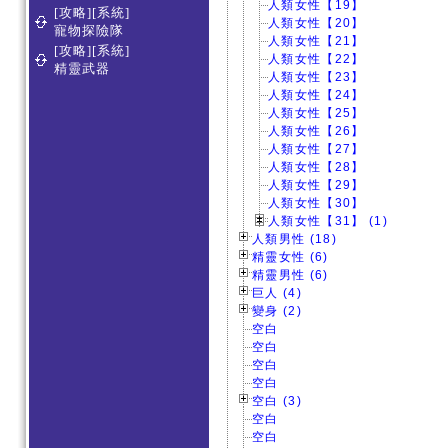
人類女性【19】
[攻略][系統]
人類女性【20】
寵物探險隊
人類女性【21】
[攻略][系統]
人類女性【22】
精靈武器
人類女性【23】
人類女性【24】
人類女性【25】
人類女性【26】
人類女性【27】
人類女性【28】
人類女性【29】
人類女性【30】
人類女性【31】 (1)
人類男性 (18)
精靈女性 (6)
精靈男性 (6)
巨人 (4)
變身 (2)
空白
空白
空白
空白
空白 (3)
空白
空白