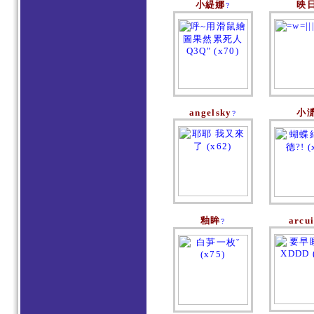
小緹娜
映
?
angelsky
小
?
釉眸
arcu
?