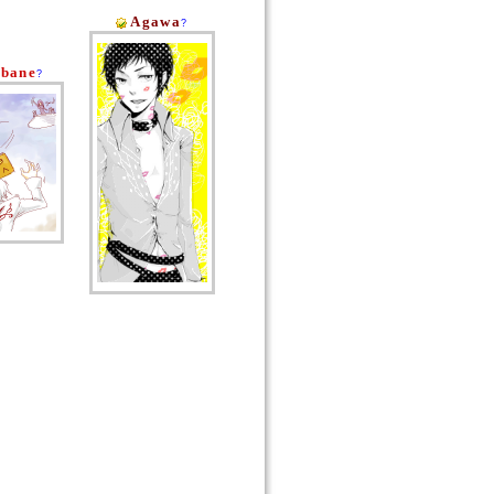
Agawa
?
abane
?