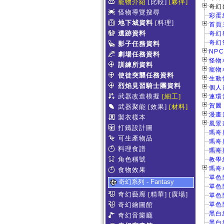
寵物介紹
[比較]
[夥伴]
奇幻
怪物導覽搜尋
彩蛋
地下城資料
[料理]
首頁主
遺跡資料
奇幻
奇幻
影子任務資料
NPC
劇場任務資料
怪物相
訓練所資料
寵物相
使徒突襲任務資料
生動情
烈焰見習騎士團資料
個人肖
武器改造模擬
[細工]
連環漫
賀圖 
武器聚能
[效果]
[材料]
漫畫形
製衣樣本
風景畫
打鐵設計圖
瑪奇
可生產物品
瑪奇
料理食譜
瑪奇
角色稱號
教學
瑪奇
食物效果
單色
奇幻系列 - Fantasy
單色
奇幻藝廊
[精華]
[廣場]
單色
奇幻繪圖館
單色
黑白
奇幻音樂廳
黑白