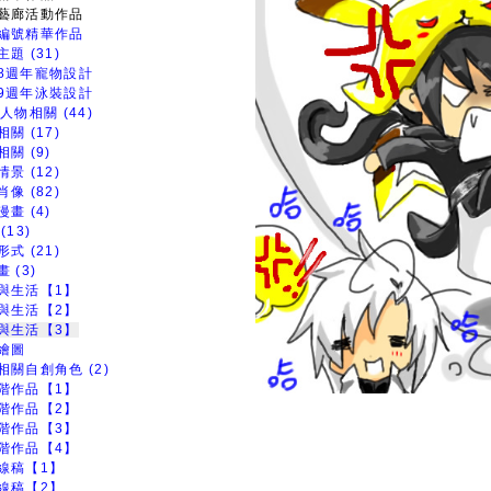
藝廊活動作品
編號精華作品
題 (31)
8週年寵物設計
9週年泳裝設計
人物相關 (44)
關 (17)
關 (9)
景 (12)
像 (82)
畫 (4)
(13)
式 (21)
 (3)
與生活【1】
與生活【2】
與生活【3】
繪圖
相關自創角色 (2)
階作品【1】
階作品【2】
階作品【3】
階作品【4】
線稿【1】
線稿【2】