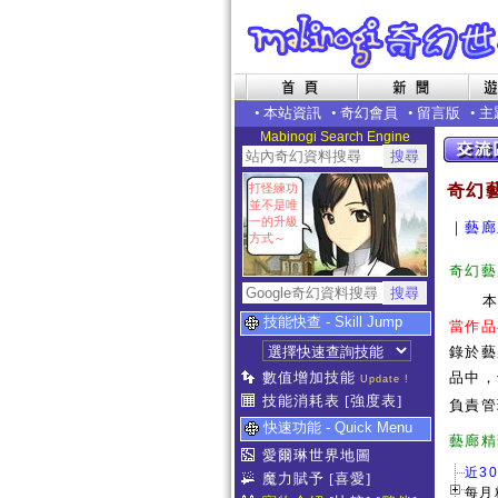
•
本站資訊
•
奇幻會員
•
留言版
•
主
Mabinogi Search Engine
打怪練功
奇幻
並不是唯
一的升級
｜
藝廊
方式～
奇幻藝
技能快查 - Skill Jump
當作品
錄於藝
數值增加技能
品中，
Update !
技能消耗表
[強度表]
負責管
快速功能 - Quick Menu
藝
愛爾琳世界地圖
近3
魔力賦予
[喜愛]
每月