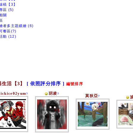
線稿【3】
區 (5)
相關
區
繪者多主題續繪 (6)
可餐區(?)
動 (12)
與生活【3】
[ 依照評分排序 ]
編號排序
pickice02yum
玥凌
?
?
莫狄亞
?