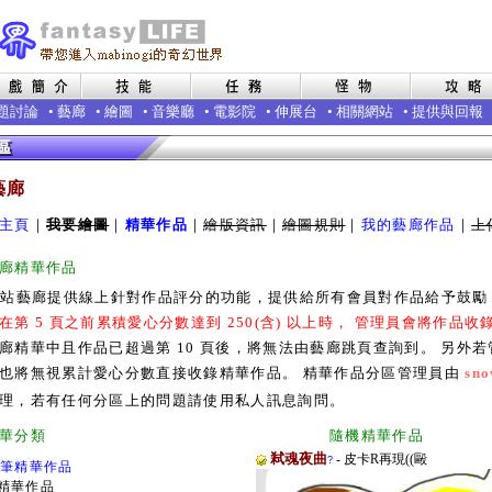
題討論
•
藝廊
•
繪圖
•
音樂廳
•
電影院
•
伸展台
•
相關網站
•
提供與回報
藝廊
主頁
｜
我要繪圖
｜
精華作品
｜
繪版資訊
｜
繪圖規則
｜
我的藝廊作品
｜
上
廊精華作品
本站藝廊提供線上針對作品評分的功能，提供給所有會員對作品給予鼓
在第 5 頁之前累積愛心分數達到 250(含) 以上時， 管理員會將作品
廊精華中且作品已超過第 10 頁後，將無法由藝廊跳頁查詢到。 另外
也將無視累計愛心分數直接收錄精華作品。 精華作品分區管理員由
sno
理，若有任何分區上的問題請使用私人訊息詢問。
廊精華分類 隨機精華作品
弒魂夜曲
- 皮卡R再現((毆
?
0筆精華作品
精華作品