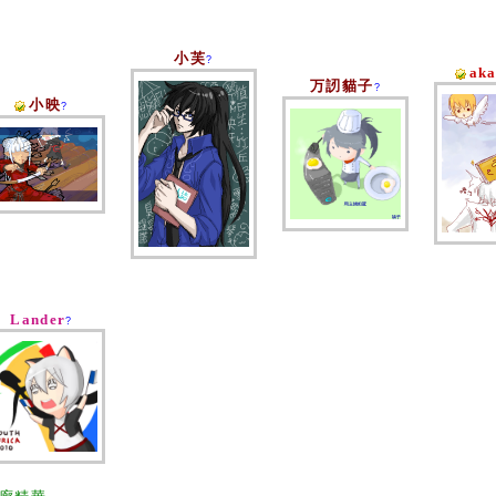
小芙
?
ak
万訒貓子
?
小映
?
Lander
?