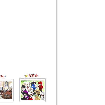
布萊奇
波利
?
?