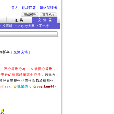
登入
｜
勘誤回報
｜
聯絡管理者
•
投票所
•
Cosplay大賽
•
不一樣
傳暫存
｜
交流廣場
｜
勵，
評分等級分為 1~5 個愛心等級，
收錄至奇幻藝廊精華區中存放，
若無收
若管理員覺得作品值得收錄於精華作
wfire
、
戠樂燐
、
sugikun00
?
?
?