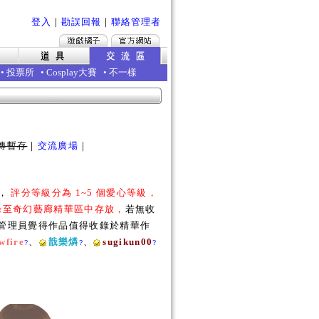
登入
｜
勘誤回報
｜
聯絡管理者
•
投票所
•
Cosplay大賽
•
不一樣
傳暫存
｜
交流廣場
｜
勵，
評分等級分為 1~5 個愛心等級，
收錄至奇幻藝廊精華區中存放，
若無收
若管理員覺得作品值得收錄於精華作
wfire
、
戠樂燐
、
sugikun00
?
?
?