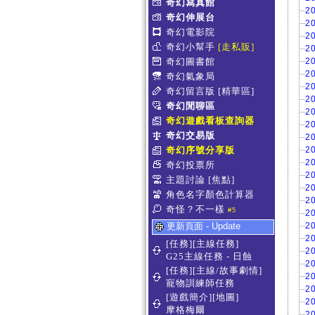
奇幻寫真館
2
奇幻伸展台
2
奇幻電影院
2
奇幻小幫手
[走私販]
2
奇幻圖書館
2
2
奇幻氣象局
2
奇幻留言版
[精華區]
2
奇幻閒聊區
2
奇幻遊戲看板查詢器
2
奇幻交易版
2
奇幻序號分享版
2
2
奇幻投票所
2
主題討論
[焦點]
2
角色名字顏色計算器
2
奇怪？不一樣
#5
2
更新頁面 - Update
2
2
[任務][主線任務]
2
G25主線任務 - 日蝕
2
[任務][主線/故事劇情]
2
寵物訓練師任務
2
[遊戲簡介][地圖]
2
摩格梅爾
2