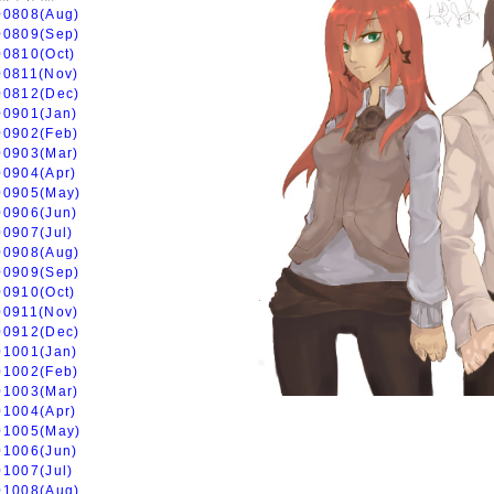
00808(Aug)
00809(Sep)
00810(Oct)
00811(Nov)
00812(Dec)
00901(Jan)
00902(Feb)
00903(Mar)
00904(Apr)
00905(May)
00906(Jun)
00907(Jul)
00908(Aug)
00909(Sep)
00910(Oct)
00911(Nov)
00912(Dec)
01001(Jan)
01002(Feb)
01003(Mar)
01004(Apr)
01005(May)
01006(Jun)
01007(Jul)
01008(Aug)