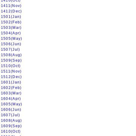
01410(Oct)
01411(Nov)
01412(Dec)
01501(Jan)
01502(Feb)
01503(Mar)
01504(Apr)
01505(May)
01506(Jun)
01507(Jul)
01508(Aug)
01509(Sep)
01510(Oct)
01511(Nov)
01512(Dec)
01601(Jan)
01602(Feb)
01603(Mar)
01604(Apr)
01605(May)
01606(Jun)
01607(Jul)
01608(Aug)
01609(Sep)
01610(Oct)