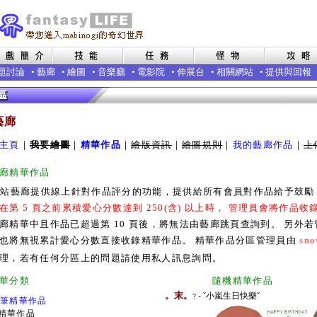
題討論
•
藝廊
•
繪圖
•
音樂廳
•
電影院
•
伸展台
•
相關網站
•
提供與回報
藝廊
主頁
｜
我要繪圖
｜
精華作品
｜
繪版資訊
｜
繪圖規則
｜
我的藝廊作品
｜
上
廊精華作品
本站藝廊提供線上針對作品評分的功能，提供給所有會員對作品給予鼓
在第 5 頁之前累積愛心分數達到 250(含) 以上時， 管理員會將作品
廊精華中且作品已超過第 10 頁後，將無法由藝廊跳頁查詢到。 另外
也將無視累計愛心分數直接收錄精華作品。 精華作品分區管理員由
sno
理，若有任何分區上的問題請使用私人訊息詢問。
廊精華分類 隨機精華作品
。末。
- ˇ小嵐生日快樂ˇ
?
0筆精華作品
精華作品