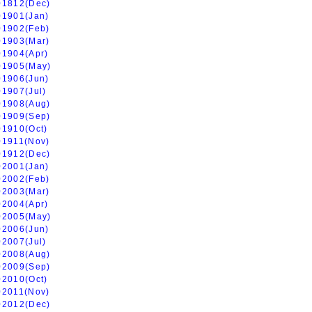
01812(Dec)
01901(Jan)
01902(Feb)
01903(Mar)
01904(Apr)
01905(May)
01906(Jun)
01907(Jul)
01908(Aug)
01909(Sep)
01910(Oct)
01911(Nov)
01912(Dec)
02001(Jan)
02002(Feb)
02003(Mar)
02004(Apr)
02005(May)
02006(Jun)
02007(Jul)
02008(Aug)
02009(Sep)
02010(Oct)
02011(Nov)
02012(Dec)