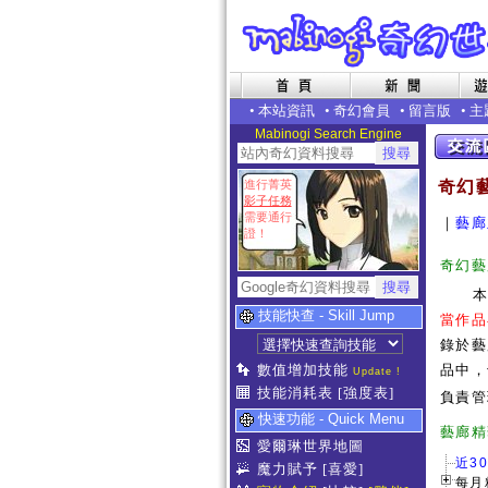
•
本站資訊
•
奇幻會員
•
留言版
•
主
Mabinogi Search Engine
進行菁英
奇幻
影子任務
需要通行
｜
藝廊
證！
奇幻藝
技能快查 - Skill Jump
當作品
錄於藝
數值增加技能
品中，
Update !
技能消耗表
[強度表]
負責管
快速功能 - Quick Menu
藝
愛爾琳世界地圖
近3
魔力賦予
[喜愛]
每月