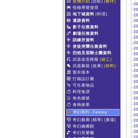
寵物介紹
[比較]
[夥伴]
2
怪物導覽搜尋
2
地下城資料
[料理]
2
遺跡資料
2
2
影子任務資料
2
劇場任務資料
2
訓練所資料
2
使徒突襲任務資料
2
烈焰見習騎士團資料
2
武器改造模擬
[細工]
2
2
武器聚能
[效果]
[材料]
2
製衣樣本
2
打鐵設計圖
2
可生產物品
2
料理食譜
2
角色稱號
2
2
食物效果
2
奇幻系列 - Fantasy
2
奇幻藝廊
[精華]
[廣場]
2
奇幻繪圖館
2
2
奇幻音樂廳
2