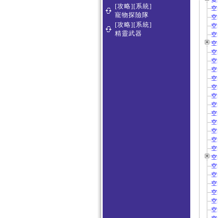
[攻略][系統]
空
寵物探險隊
空
[攻略][系統]
空
精靈武器
空
空
空
空
空
空
空
空
空
空
空
空
空
空
空
空
空
空
空
空
空