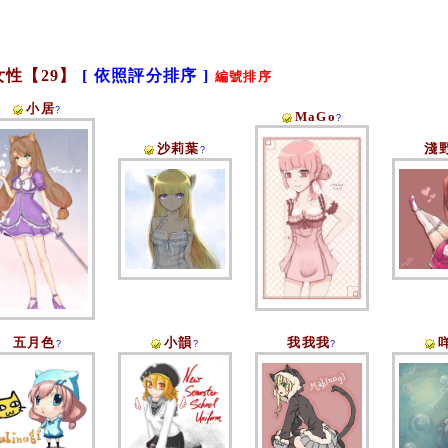
女性【29】
[ 依照評分排序 ]
編號排序
小居
?
MaGo
?
沙莉葉
淺
?
五月色
小韻
我我我
?
?
?