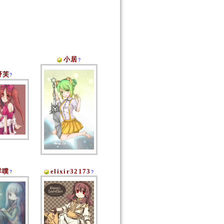
小居
?
野芙
?
咩噗
elixir32173
?
?