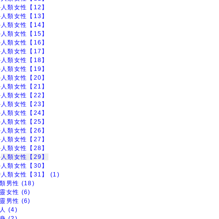
人類女性【12】
人類女性【13】
人類女性【14】
人類女性【15】
人類女性【16】
人類女性【17】
人類女性【18】
人類女性【19】
人類女性【20】
人類女性【21】
人類女性【22】
人類女性【23】
人類女性【24】
人類女性【25】
人類女性【26】
人類女性【27】
人類女性【28】
人類女性【29】
人類女性【30】
人類女性【31】 (1)
類男性 (18)
靈女性 (6)
靈男性 (6)
人 (4)
身 (2)