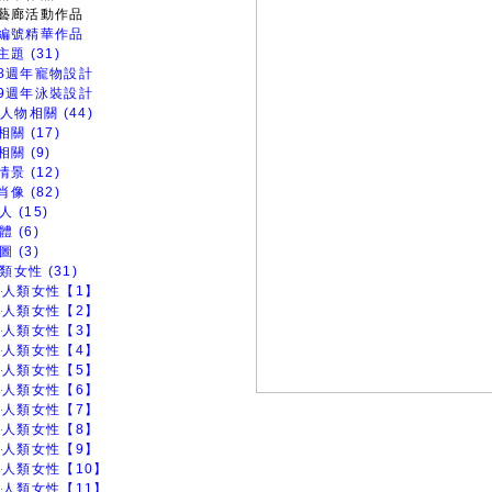
藝廊活動作品
編號精華作品
題 (31)
8週年寵物設計
9週年泳裝設計
人物相關 (44)
關 (17)
關 (9)
景 (12)
像 (82)
人 (15)
體 (6)
圖 (3)
類女性 (31)
人類女性【1】
人類女性【2】
人類女性【3】
人類女性【4】
人類女性【5】
人類女性【6】
人類女性【7】
人類女性【8】
人類女性【9】
人類女性【10】
人類女性【11】