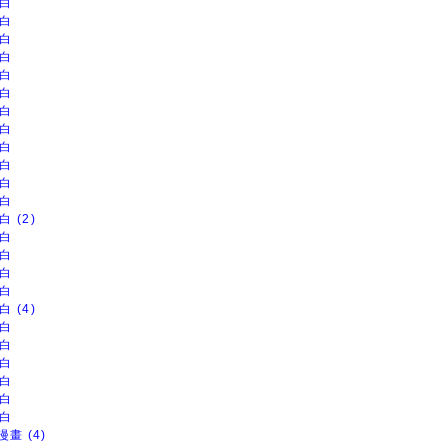
白
白
白
白
白
白
白
白
白
白
白
白
白 (2)
白
白
白
白
白 (4)
白
白
白
白
白
白
畫 (4)