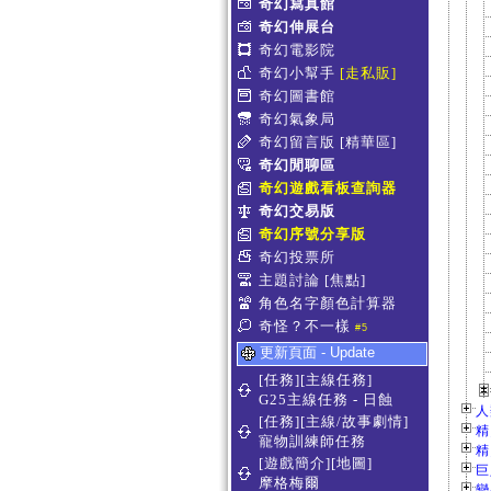
奇幻寫真館
奇幻伸展台
奇幻電影院
奇幻小幫手
[走私販]
奇幻圖書館
奇幻氣象局
奇幻留言版
[精華區]
奇幻閒聊區
奇幻遊戲看板查詢器
奇幻交易版
奇幻序號分享版
奇幻投票所
主題討論
[焦點]
角色名字顏色計算器
奇怪？不一樣
#5
更新頁面 - Update
[任務][主線任務]
G25主線任務 - 日蝕
人
[任務][主線/故事劇情]
精
寵物訓練師任務
精
[遊戲簡介][地圖]
巨
摩格梅爾
變