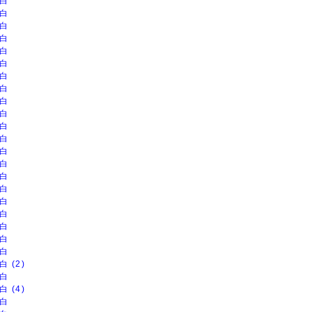
白
白
白
白
白
白
白
白
白
白
白
白
白
白
白
白
白
白
白
白
白
白 (2)
白
白 (4)
白