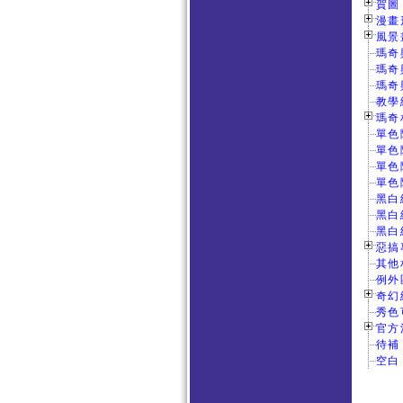
賀圖 
漫畫形
風景畫
瑪奇
瑪奇
瑪奇
教學
瑪奇
單色
單色
單色
單色
黑白
黑白
黑白
惡搞專
其他
例外
奇幻
秀色
官方活
待補
空白