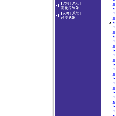
[攻略][系統]
空
寵物探險隊
空
[攻略][系統]
空
精靈武器
空
空
空
空
空
空
空
空
空
空
空
空
空
空
空
空
空
空
空
空
空