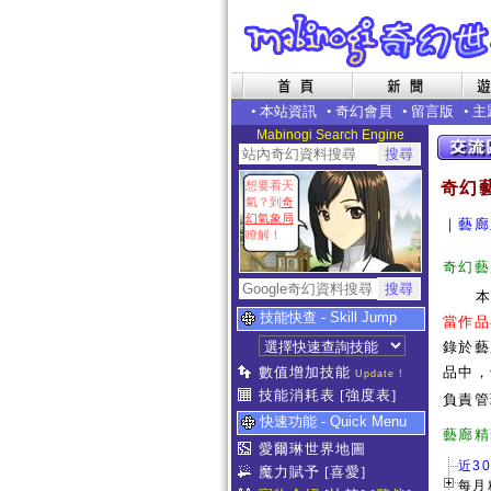
•
本站資訊
•
奇幻會員
•
留言版
•
主
Mabinogi Search Engine
想要看天
奇幻
氣？到
奇
幻氣象局
｜
藝廊
瞭解！
奇幻藝
技能快查 - Skill Jump
當作品
錄於藝
數值增加技能
品中，
Update !
技能消耗表
[強度表]
負責管
快速功能 - Quick Menu
藝
愛爾琳世界地圖
近3
魔力賦予
[喜愛]
每月