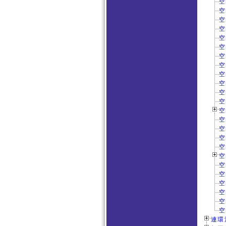
空
空
空
空
空
空
空
空
空
空
空
空
空
空
空
空
空
空
空
空
空
空
空
空
連環漫