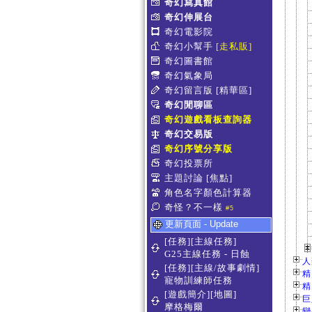
奇幻寫真館
奇幻伸展台
奇幻電影院
奇幻小幫手
[走私販]
奇幻圖書館
奇幻氣象局
奇幻留言版
[精華區]
奇幻閒聊區
奇幻遊戲看板查詢器
奇幻交易版
奇幻序號分享版
奇幻投票所
主題討論
[焦點]
角色名字顏色計算器
奇怪？不一樣
#5
更新頁面 - Update
[任務][主線任務]
G25主線任務 - 日蝕
人
[任務][主線/故事劇情]
精
寵物訓練師任務
精
[遊戲簡介][地圖]
巨
摩格梅爾
變