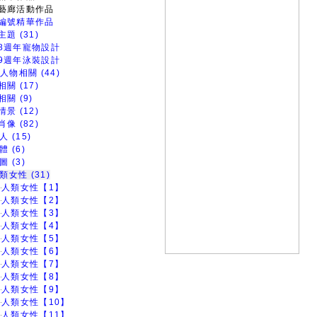
藝廊活動作品
編號精華作品
題 (31)
8週年寵物設計
9週年泳裝設計
人物相關 (44)
關 (17)
關 (9)
景 (12)
像 (82)
人 (15)
體 (6)
圖 (3)
類女性 (31)
人類女性【1】
人類女性【2】
人類女性【3】
人類女性【4】
人類女性【5】
人類女性【6】
人類女性【7】
人類女性【8】
人類女性【9】
人類女性【10】
人類女性【11】