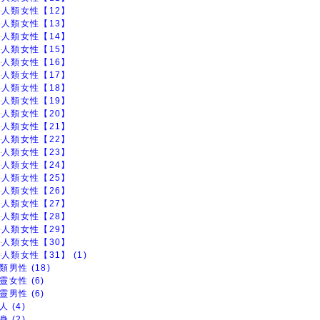
人類女性【12】
人類女性【13】
人類女性【14】
人類女性【15】
人類女性【16】
人類女性【17】
人類女性【18】
人類女性【19】
人類女性【20】
人類女性【21】
人類女性【22】
人類女性【23】
人類女性【24】
人類女性【25】
人類女性【26】
人類女性【27】
人類女性【28】
人類女性【29】
人類女性【30】
人類女性【31】 (1)
類男性 (18)
靈女性 (6)
靈男性 (6)
人 (4)
身 (2)