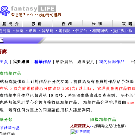
題討論
•
藝廊
•
繪圖
•
音樂廳
•
電影院
•
伸展台
•
相關網站
•
提供與回報
藝廊
主頁
｜
我要繪圖
｜
精華作品
｜
繪版資訊
｜
繪圖規則
｜
我的藝廊作品
｜
上
廊精華作品
本站藝廊提供線上針對作品評分的功能，提供給所有會員對作品給予鼓
在第 5 頁之前累積愛心分數達到 250(含) 以上時， 管理員會將作品
廊精華中且作品已超過第 10 頁後，將無法由藝廊跳頁查詢到。 另外
也將無視累計愛心分數直接收錄精華作品。 精華作品分區管理員由
sno
理，若有任何分區上的問題請使用私人訊息詢問。
廊精華分類 隨機精華作品
太狂狂狂太
- 娜娜歐之怒(上色板)
?
0筆精華作品
精華作品