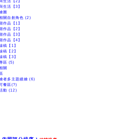
與生活【2】
與生活【3】
繪圖
相關自創角色 (2)
階作品【1】
階作品【2】
階作品【3】
階作品【4】
線稿【1】
線稿【2】
線稿【3】
區 (5)
相關
區
繪者多主題續繪 (6)
可餐區(?)
動 (12)