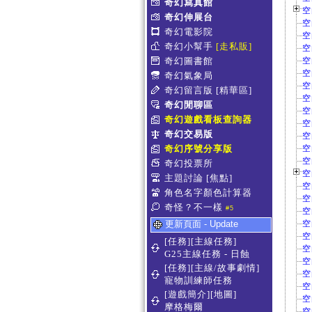
奇幻寫真館
空
奇幻伸展台
空
奇幻電影院
空
奇幻小幫手
[走私販]
空
奇幻圖書館
空
空
奇幻氣象局
空
奇幻留言版
[精華區]
空
奇幻閒聊區
空
奇幻遊戲看板查詢器
空
奇幻交易版
空
奇幻序號分享版
空
空
奇幻投票所
空
主題討論
[焦點]
空
角色名字顏色計算器
空
奇怪？不一樣
#5
空
更新頁面 - Update
空
空
[任務][主線任務]
空
G25主線任務 - 日蝕
空
[任務][主線/故事劇情]
空
寵物訓練師任務
空
[遊戲簡介][地圖]
空
摩格梅爾
空