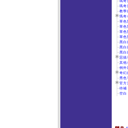
瑪奇
瑪奇
教學
瑪奇
單色
單色
單色
單色
黑白
黑白
黑白
惡搞專
其他
例外
奇幻
秀色
官方活
待補
空白