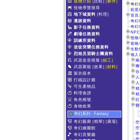
寵物介紹
[比較]
[夥伴]
奇幻
怪物導覽搜尋
彩蛋
地下城資料
[料理]
首頁主
遺跡資料
奇幻
奇幻
影子任務資料
NPC
劇場任務資料
怪物相
訓練所資料
寵物相
使徒突襲任務資料
生動情
烈焰見習騎士團資料
個人肖
武器改造模擬
[細工]
兩
團
武器聚能
[效果]
[材料]
合
製衣樣本
人
打鐵設計圖
人
可生產物品
精
料理食譜
精
角色稱號
巨
變
食物效果
奇幻系列 - Fantasy
奇幻藝廊
[精華]
[廣場]
空
奇幻繪圖館
空
空
奇幻音樂廳
空