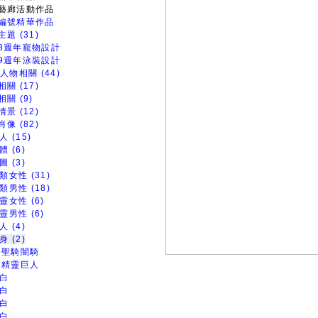
藝廊活動作品
編號精華作品
題 (31)
8週年寵物設計
9週年泳裝設計
人物相關 (44)
關 (17)
關 (9)
景 (12)
像 (82)
人 (15)
體 (6)
圖 (3)
類女性 (31)
類男性 (18)
靈女性 (6)
靈男性 (6)
人 (4)
身 (2)
聖騎闇騎
精靈巨人
白
白
白
白