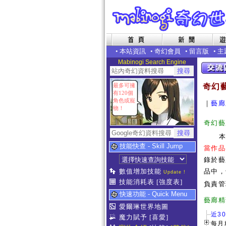
•
本站資訊
•
奇幻會員
•
留言版
•
主
Mabinogi Search Engine
最多可擁
奇幻
有120個
角色或寵
｜
藝廊
物！
奇幻藝
技能快查 - Skill Jump
當作品
錄於藝
數值增加技能
品中，
Update !
技能消耗表
[強度表]
負責管
快速功能 - Quick Menu
藝
愛爾琳世界地圖
近3
魔力賦予
[喜愛]
每月