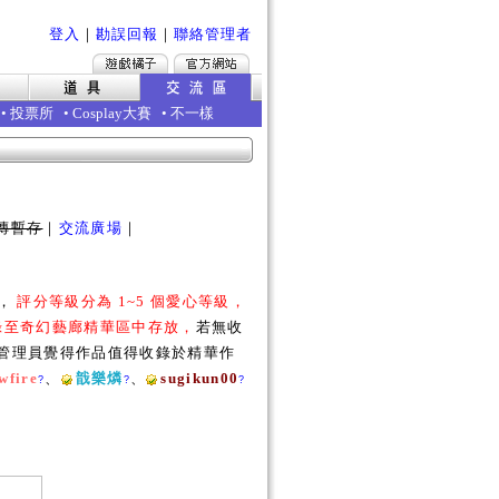
登入
｜
勘誤回報
｜
聯絡管理者
•
投票所
•
Cosplay大賽
•
不一樣
傳暫存
｜
交流廣場
｜
勵，
評分等級分為 1~5 個愛心等級，
收錄至奇幻藝廊精華區中存放，
若無收
若管理員覺得作品值得收錄於精華作
wfire
、
戠樂燐
、
sugikun00
?
?
?