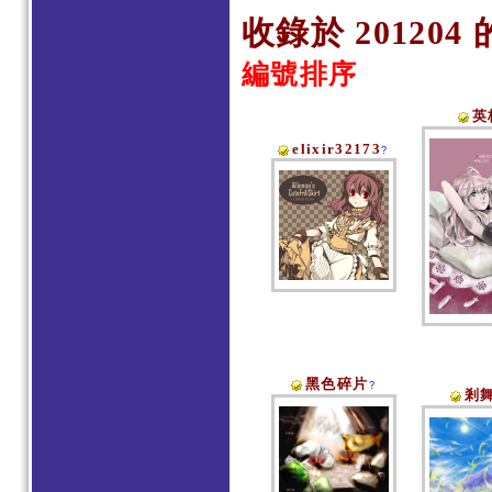
收錄於 201204
編號排序
英
elixir32173
?
黑色碎片
?
剎