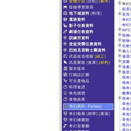
寵物介紹
[比較]
[夥伴]
奇幻
怪物導覽搜尋
彩蛋
地下城資料
[料理]
首頁主
遺跡資料
奇幻
奇幻
影子任務資料
NPC
劇場任務資料
怪物相
訓練所資料
寵物相
使徒突襲任務資料
生動情
烈焰見習騎士團資料
個人肖
武器改造模擬
[細工]
連環漫
賀圖 
武器聚能
[效果]
[材料]
漫畫形
製衣樣本
風景畫
打鐵設計圖
瑪奇
可生產物品
瑪奇
料理食譜
瑪奇
角色稱號
教學
瑪奇
食物效果
單色
奇幻系列 - Fantasy
單色
奇幻藝廊
[精華]
[廣場]
單色
奇幻繪圖館
單色
黑白
奇幻音樂廳
黑白