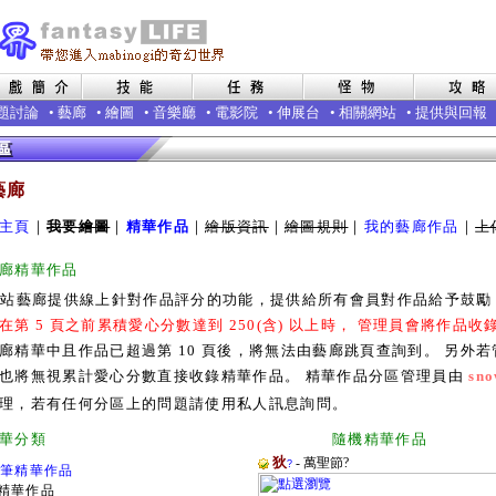
題討論
•
藝廊
•
繪圖
•
音樂廳
•
電影院
•
伸展台
•
相關網站
•
提供與回報
藝廊
主頁
｜
我要繪圖
｜
精華作品
｜
繪版資訊
｜
繪圖規則
｜
我的藝廊作品
｜
上
廊精華作品
本站藝廊提供線上針對作品評分的功能，提供給所有會員對作品給予鼓
在第 5 頁之前累積愛心分數達到 250(含) 以上時， 管理員會將作品
廊精華中且作品已超過第 10 頁後，將無法由藝廊跳頁查詢到。 另外
也將無視累計愛心分數直接收錄精華作品。 精華作品分區管理員由
sno
理，若有任何分區上的問題請使用私人訊息詢問。
廊精華分類 隨機精華作品
狄
- 萬聖節?
?
0筆精華作品
精華作品