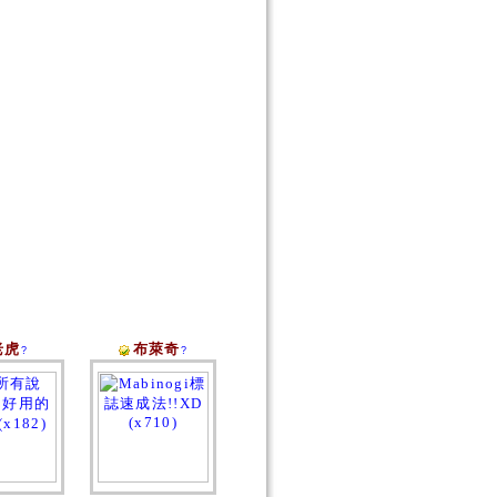
老虎
布萊奇
?
?