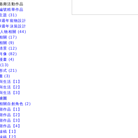
藝廊活動作品
編號精華作品
題 (31)
8週年寵物設計
9週年泳裝設計
人物相關 (44)
關 (17)
關 (9)
景 (12)
像 (82)
畫 (4)
(13)
式 (21)
 (3)
與生活【1】
與生活【2】
與生活【3】
繪圖
相關自創角色 (2)
階作品【1】
階作品【2】
階作品【3】
階作品【4】
線稿【1】
線稿【2】