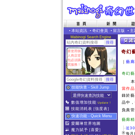
•
本站資訊
•
奇幻會員
•
留言版
•
主
Mabinogi Search Engine
要使用個
奇幻
人商店背
包必須購
｜
藝廊
買服務！
奇幻藝
技能快查 - Skill Jump
當作品
錄於藝
數值增加技能
品中，
Update !
技能消耗表
[強度表]
負責管
快速功能 - Quick Menu
藝
愛爾琳世界地圖
近3
魔力賦予
[喜愛]
每月