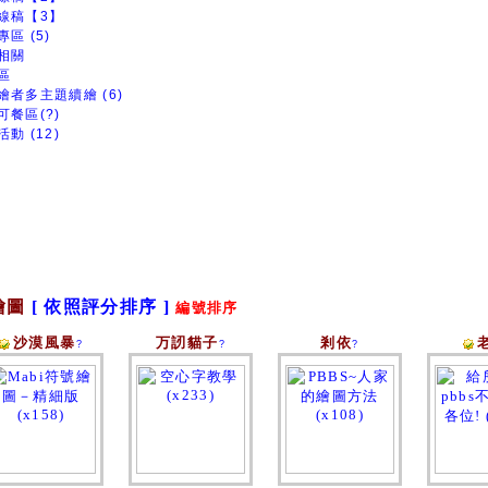
線稿【3】
區 (5)
相關
區
繪者多主題續繪 (6)
可餐區(?)
動 (12)
繪圖
[ 依照評分排序 ]
編號排序
沙漠風暴
万訒貓子
剎依
?
?
?