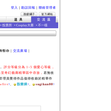
登入
｜
勘誤回報
｜
聯絡管理者
•
投票所
•
Cosplay大賽
•
不一樣
傳暫存
｜
交流廣場
｜
勵，
評分等級分為 1~5 個愛心等級，
收錄至奇幻藝廊精華區中存放，
若無收
若管理員覺得作品值得收錄於精華作
wfire
、
戠樂燐
、
sugikun00
?
?
?