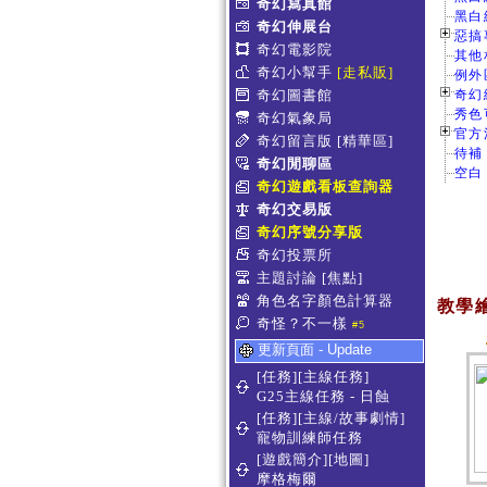
奇幻寫真館
黑白
奇幻伸展台
惡搞專
奇幻電影院
其他
奇幻小幫手
[走私販]
例外
奇幻圖書館
奇幻
秀色
奇幻氣象局
官方活
奇幻留言版
[精華區]
待補
奇幻閒聊區
空白
奇幻遊戲看板查詢器
奇幻交易版
奇幻序號分享版
奇幻投票所
主題討論
[焦點]
角色名字顏色計算器
教學
奇怪？不一樣
#5
更新頁面 - Update
[任務][主線任務]
G25主線任務 - 日蝕
[任務][主線/故事劇情]
寵物訓練師任務
[遊戲簡介][地圖]
摩格梅爾