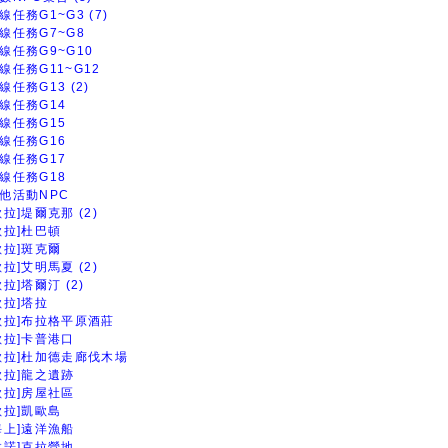
線任務G1~G3 (7)
線任務G7~G8
線任務G9~G10
線任務G11~G12
線任務G13 (2)
線任務G14
線任務G15
線任務G16
線任務G17
線任務G18
他活動NPC
歐拉]堤爾克那 (2)
歐拉]杜巴頓
歐拉]斑克爾
歐拉]艾明馬夏 (2)
歐拉]塔爾汀 (2)
歐拉]塔拉
歐拉]布拉格平原酒莊
歐拉]卡普港口
歐拉]杜加德走廊伐木場
歐拉]龍之遺跡
歐拉]房屋社區
歐拉]凱歐島
海上]遠洋漁船
拉諾]克拉營地