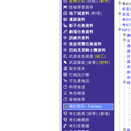
寵物介紹
[比較]
[夥伴]
奇幻
怪物導覽搜尋
彩蛋
地下城資料
[料理]
首頁主
遺跡資料
奇幻
奇幻
影子任務資料
NPC
劇場任務資料
娜
訓練所資料
女
使徒突襲任務資料
佛
烈焰見習騎士團資料
露
武器改造模擬
[細工]
莎
露
武器聚能
[效果]
[材料]
布
製衣樣本
腓
打鐵設計圖
布
可生產物品
精
料理食譜
角色稱號
食物效果
奇幻系列 - Fantasy
奇幻藝廊
[精華]
[廣場]
奇幻繪圖館
奇幻音樂廳
複