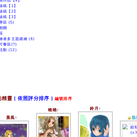
階作品【4】
線稿【1】
線稿【2】
線稿【3】
區 (5)
相關
區
繪者多主題續繪 (6)
可餐區(?)
動 (12)
的精靈
[ 依照評分排序 ]
編號排序
鈴月
?
曉曉
?
晨風
戠
?