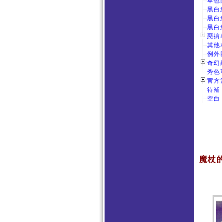
單色
黑白
黑白
黑白
惡搞專
其他
例外
奇幻
秀色
官方活
待補
空白
魔杖