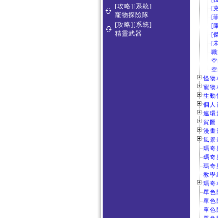
[攻略][系統]
[
寵物探險隊
[
[攻略][系統]
[
精靈武器
[
[
職
空
空
怪物相
寵物相
生動情
個人肖
連環漫
賀圖 
漫畫形
風景畫
瑪奇
瑪奇
瑪奇
教學
瑪奇
單色
單色
單色