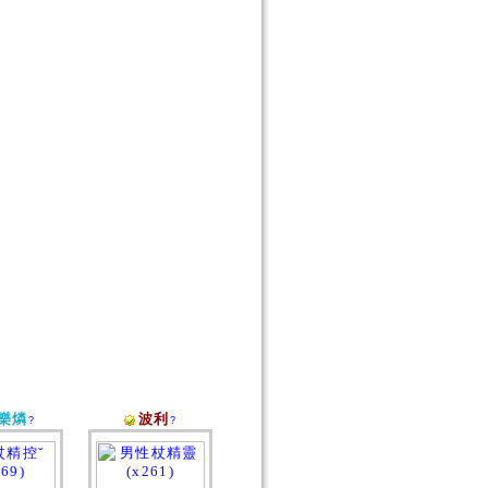
樂燐
波利
?
?