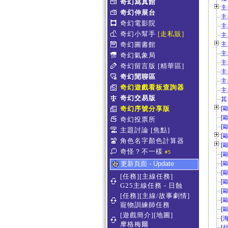
奇幻寫真館
主
奇幻伸展台
主
奇幻電影院
主
奇幻小幫手
[走私販]
主
奇幻圖書館
主
主
奇幻氣象局
主
奇幻留言版
[精華區]
主
奇幻閒聊區
主
奇幻遊戲看板查詢器
主
奇幻交易版
其
奇幻序號分享版
[
[
奇幻投票所
[
主題討論
[焦點]
[
角色名字顏色計算器
[
奇怪？不一樣
#5
[
更新頁面 - Update
[
[
[任務][主線任務]
[
G25主線任務 - 日蝕
[
[任務][主線/故事劇情]
[
寵物訓練師任務
[
[遊戲簡介][地圖]
[
摩格梅爾
[