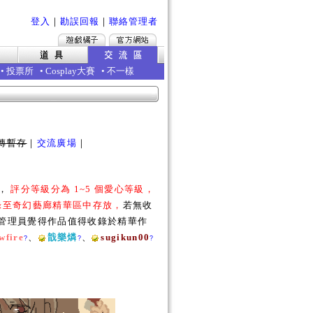
登入
｜
勘誤回報
｜
聯絡管理者
•
投票所
•
Cosplay大賽
•
不一樣
傳暫存
｜
交流廣場
｜
勵，
評分等級分為 1~5 個愛心等級，
收錄至奇幻藝廊精華區中存放，
若無收
若管理員覺得作品值得收錄於精華作
wfire
、
戠樂燐
、
sugikun00
?
?
?