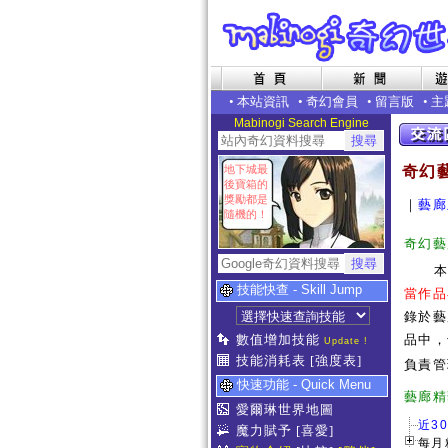
•
本站資訊
•
奇幻會員
•
留言版
•
主
Mabinogi Search Engine
地下城最
奇幻
後寶箱的
獎勵都是
｜
藝廊
隨機的！
奇幻藝
技能快查 - Skill Jump
當作品
錄於藝
數值增加技能
品中，
Update !
技能消耗表
[強度表]
負責管
快速功能 - Quick Menu
藝
愛爾琳世界地圖
近3
魔力賦予
[喜愛]
每月