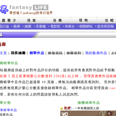
題討論
•
藝廊
•
繪圖
•
音樂廳
•
電影院
•
伸展台
•
相關網站
•
提供與回報
藝廊
主頁
｜
我要繪圖
｜
精華作品
｜
繪版資訊
｜
繪圖規則
｜
我的藝廊作品
｜
上
廊精華作品
本站藝廊提供線上針對作品評分的功能，提供給所有會員對作品給予鼓
在第 5 頁之前累積愛心分數達到 250(含) 以上時， 管理員會將作品
廊精華中且作品已超過第 10 頁後，將無法由藝廊跳頁查詢到。 另外
也將無視累計愛心分數直接收錄精華作品。 精華作品分區管理員由
sno
理，若有任何分區上的問題請使用私人訊息詢問。
廊精華分類 隨機精華作品
老虎
- 一年有幾個情人節
?
0筆精華作品
精華作品