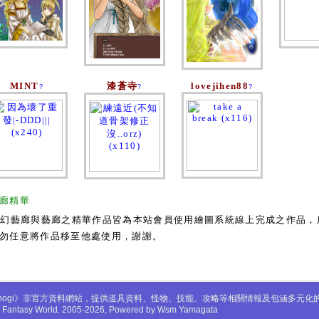
MINT
漆蒼寺
lovejihen88
?
?
?
廊精華
奇幻藝廊與藝廊之精華作品皆為本站會員使用繪圖系統線上完成之作品，
勿任意將作品移至他處使用，謝謝。
mabinogi》非官方資料網站，提供道具資料、怪物、技能、攻略等相關情報及包涵多元
gi Fantasy World. 2005-2026, Powered by Wsm Yamagata