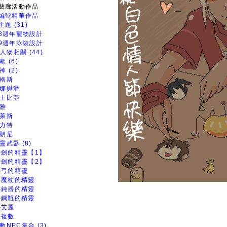
藝廊活動作品
編號精華作品
題 (31)
8週年寵物設計
9週年泳裝設計
人物相關 (44)
歐 (6)
神 (2)
格斯
娜與潘
士比亞
雅
萊斯
力特
朗尼
靈武器 (8)
劍的精靈【1】
劍的精靈【2】
弓的精靈
魔杖的精靈
鈍器的精靈
鋼瓶的精靈
艾麗
複數
數NPC集合 (3)