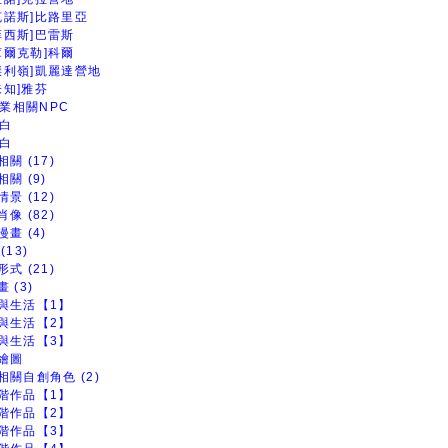
克諾斯]比路里亞
菲西斯]巴雷斯
庫爾克勒]科爾
傑利嶺]凱麗達營地
未知]雅芬
業相關NPC
白
白
關 (17)
關 (9)
景 (12)
像 (82)
畫 (4)
(13)
式 (21)
 (3)
與生活【1】
與生活【2】
與生活【3】
繪圖
相關自創角色 (2)
階作品【1】
階作品【2】
階作品【3】