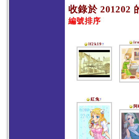
收錄於 201202
編號排序
ir
lf2k19
?
紅兔
?
阿