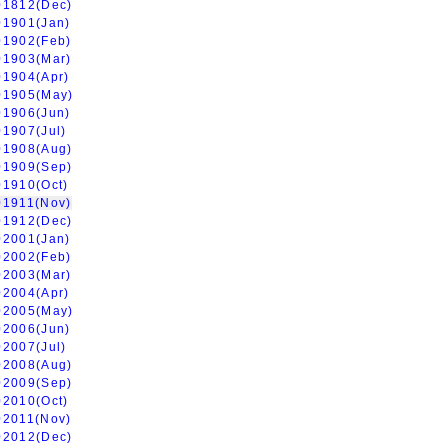
01812(Dec)
01901(Jan)
01902(Feb)
01903(Mar)
01904(Apr)
01905(May)
01906(Jun)
01907(Jul)
01908(Aug)
01909(Sep)
01910(Oct)
01911(Nov)
01912(Dec)
02001(Jan)
02002(Feb)
02003(Mar)
02004(Apr)
02005(May)
02006(Jun)
02007(Jul)
02008(Aug)
02009(Sep)
02010(Oct)
02011(Nov)
02012(Dec)