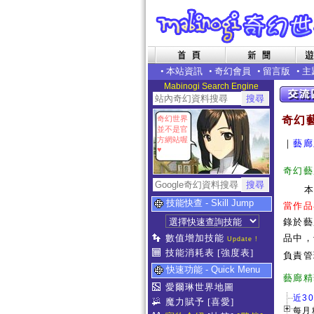
•
本站資訊
•
奇幻會員
•
留言版
•
主
Mabinogi Search Engine
奇幻世界
奇幻
並不是官
方網站喔
｜
藝廊
♥
奇幻藝
技能快查 - Skill Jump
當作品
錄於藝
數值增加技能
品中，
Update !
技能消耗表
[強度表]
負責管
快速功能 - Quick Menu
藝
愛爾琳世界地圖
近3
魔力賦予
[喜愛]
每月