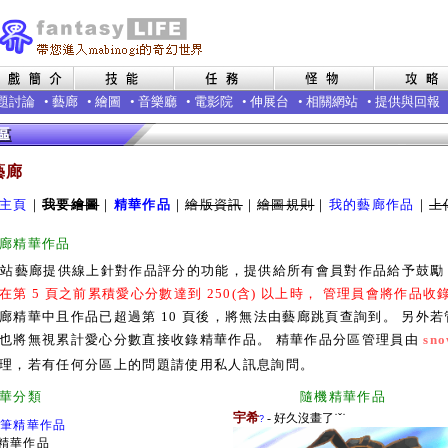
題討論
•
藝廊
•
繪圖
•
音樂廳
•
電影院
•
伸展台
•
相關網站
•
提供與回報
藝廊
主頁
｜
我要繪圖
｜
精華作品
｜
繪版資訊
｜
繪圖規則
｜
我的藝廊作品
｜
上
廊精華作品
本站藝廊提供線上針對作品評分的功能，提供給所有會員對作品給予鼓
在第 5 頁之前累積愛心分數達到 250(含) 以上時， 管理員會將作品
廊精華中且作品已超過第 10 頁後，將無法由藝廊跳頁查詢到。 另外
也將無視累計愛心分數直接收錄精華作品。 精華作品分區管理員由
sno
理，若有任何分區上的問題請使用私人訊息詢問。
廊精華分類 隨機精華作品
宇希
- 好久沒畫了˙ˇ˙
?
0筆精華作品
精華作品