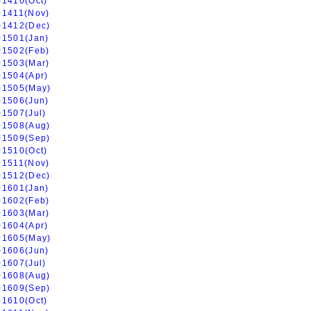
01410(Oct)
01411(Nov)
01412(Dec)
01501(Jan)
01502(Feb)
01503(Mar)
01504(Apr)
01505(May)
01506(Jun)
01507(Jul)
01508(Aug)
01509(Sep)
01510(Oct)
01511(Nov)
01512(Dec)
01601(Jan)
01602(Feb)
01603(Mar)
01604(Apr)
01605(May)
01606(Jun)
01607(Jul)
01608(Aug)
01609(Sep)
01610(Oct)