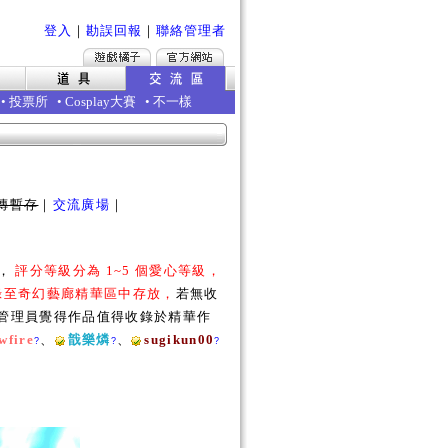
登入
｜
勘誤回報
｜
聯絡管理者
•
投票所
•
Cosplay大賽
•
不一樣
傳暫存
｜
交流廣場
｜
勵，
評分等級分為 1~5 個愛心等級，
收錄至奇幻藝廊精華區中存放，
若無收
若管理員覺得作品值得收錄於精華作
wfire
、
戠樂燐
、
sugikun00
?
?
?