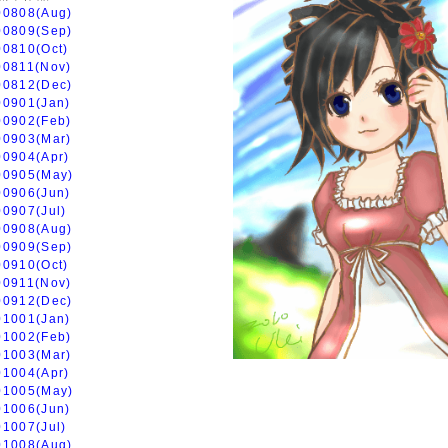
00808(Aug)
00809(Sep)
00810(Oct)
00811(Nov)
00812(Dec)
00901(Jan)
00902(Feb)
00903(Mar)
00904(Apr)
00905(May)
00906(Jun)
00907(Jul)
00908(Aug)
00909(Sep)
00910(Oct)
00911(Nov)
00912(Dec)
01001(Jan)
01002(Feb)
01003(Mar)
01004(Apr)
01005(May)
01006(Jun)
01007(Jul)
01008(Aug)