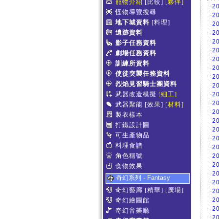
寵物介紹
[比較]
[夥伴]
2
怪物導覽搜尋
2
地下城資料
[料理]
2
遺跡資料
2
2
影子任務資料
2
劇場任務資料
2
訓練所資料
2
使徒突襲任務資料
2
烈焰見習騎士團資料
2
武器改造模擬
[細工]
2
2
武器聚能
[效果]
[材料]
2
製衣樣本
2
打鐵設計圖
2
可生產物品
2
料理食譜
2
角色稱號
2
2
食物效果
2
奇幻系列 - Fantasy
2
奇幻藝廊
[精華]
[廣場]
2
奇幻繪圖館
2
2
奇幻音樂廳
2