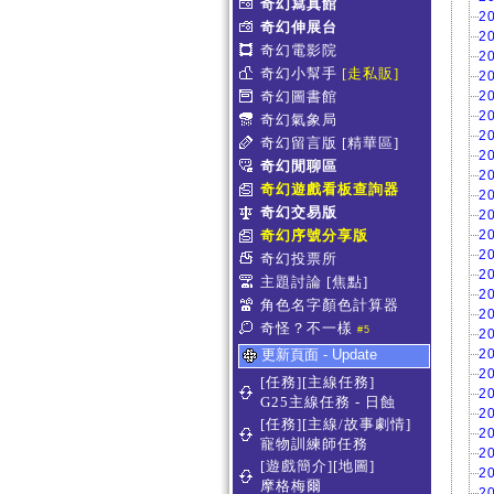
奇幻寫真館
2
奇幻伸展台
2
奇幻電影院
2
奇幻小幫手
[走私販]
2
奇幻圖書館
2
2
奇幻氣象局
2
奇幻留言版
[精華區]
2
奇幻閒聊區
2
奇幻遊戲看板查詢器
2
奇幻交易版
2
奇幻序號分享版
2
2
奇幻投票所
2
主題討論
[焦點]
2
角色名字顏色計算器
2
奇怪？不一樣
#5
2
更新頁面 - Update
2
2
[任務][主線任務]
2
G25主線任務 - 日蝕
2
[任務][主線/故事劇情]
2
寵物訓練師任務
2
[遊戲簡介][地圖]
2
摩格梅爾
2