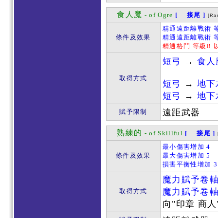
食人魔
- of Ogre
[ 接尾 ]
[Ra
精通遠距離戰術 等
條件及效果
精通遠距離戰術 等
精通格鬥 等級B 
短弓
→
食人
取得方式
短弓
→
地下
短弓
→
地下
遠距武器
賦予限制
熟練的
- of Skillful
[ 接尾 ]
最小傷害增加 4
條件及效果
最大傷害增加 5
損害平衡性增加 3
魔力賦予卷
魔力賦予卷
取得方式
向"印章 商人