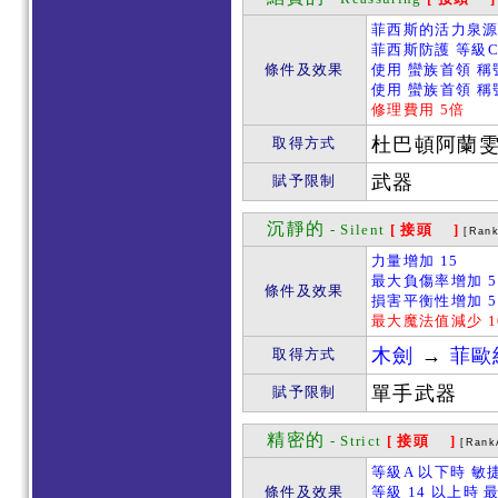
菲西斯的活力泉源 
菲西斯防護 等級C
條件及效果
使用 蠻族首領 稱
使用 蠻族首領 稱
修理費用 5倍
杜巴頓阿蘭
取得方式
武器
賦予限制
沉靜的
- Silent
[ 接頭 ]
[Ran
力量增加 15
最大負傷率增加 5
條件及效果
損害平衡性增加 5
最大魔法值減少 1
木劍
→
菲歐
取得方式
單手武器
賦予限制
精密的
- Strict
[ 接頭 ]
[Rank
等級A 以下時 敏
條件及效果
等級 14 以上時 