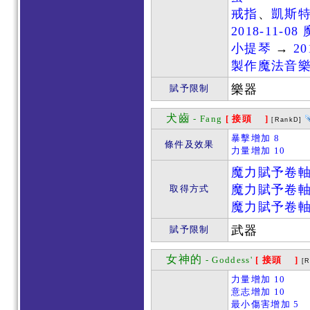
戒指
、
凱斯
2018-11-0
小提琴
→
20
製作魔法音
樂器
賦予限制
犬齒
- Fang
[ 接頭 ]
[RankD]
暴擊增加 8
條件及效果
力量增加 10
魔力賦予卷
魔力賦予卷
取得方式
魔力賦予卷
武器
賦予限制
女神的
- Goddess'
[ 接頭 ]
[
力量增加 10
意志增加 10
最小傷害增加 5