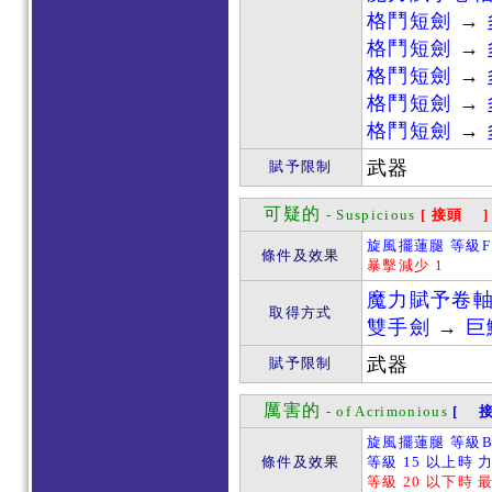
格鬥短劍
→
格鬥短劍
→
格鬥短劍
→
格鬥短劍
→
格鬥短劍
→
武器
賦予限制
可疑的
- Suspicious
[ 接頭 ]
旋風擺蓮腿 等級F
條件及效果
暴擊減少 1
魔力賦予卷
取得方式
雙手劍
→
巨
武器
賦予限制
厲害的
- of Acrimonious
[ 接
旋風擺蓮腿 等級B
條件及效果
等級 15 以上時 
等級 20 以下時 