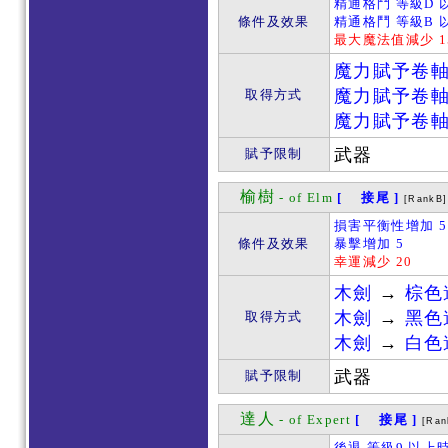
精通格鬥 等級D 
條件及效果
精通格鬥 等級B 
最大魔法值減少 1
魔力賦予卷
魔力賦予卷
取得方式
魔力賦予卷
武器
賦予限制
榆樹
- of Elm
[ 接尾 ]
[RankB]
損害平衡性增加 5
條件及效果
暴擊增加 5
幸運減少 20
木劍
→
棕色
木劍
→
黑色
取得方式
木劍
→
白色
武器
賦予限制
達人
- of Expert
[ 接尾 ]
[Ran
後退 等級9 以上