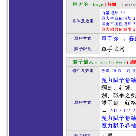
巨大的
- Huge
[ 接頭 ]
[Rank
力量增加 20
最大生命值增加 2
條件及效果
損害平衡性增加 5
最大耐力值減少 2
單手斧
→
賽
取得方式
單手武器
賦予限制
獅子獵人
- Lion Hunter's
[ 
條件及效果
等級 40 以上時 
魔力賦予卷
闊劍、釘錘
劍、戰爭之
雙手劍、蘇
取得方式
→
2017-02
魔力賦予卷
魔力賦予卷
賦予限制