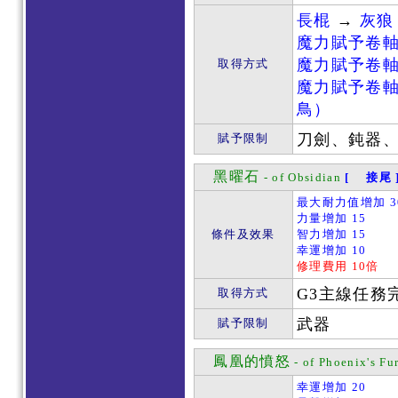
長棍
→
灰狼
魔力賦予卷
魔力賦予卷
取得方式
魔力賦予卷
鳥）
刀劍、鈍器
賦予限制
黑曜石
- of Obsidian
[ 接尾 
最大耐力值增加 3
力量增加 15
條件及效果
智力增加 15
幸運增加 10
修理費用 10倍
G3主線任務
取得方式
武器
賦予限制
鳳凰的憤怒
- of Phoenix's Fu
幸運增加 20