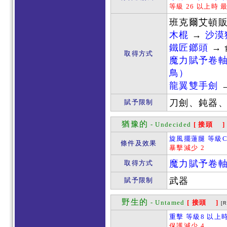
等級 26 以上時 
班克爾艾頓
木棍
→
沙漠
鐵匠鎯頭
→
取得方式
魔力賦予卷
鳥）
龍翼雙手劍
刀劍、鈍器
賦予限制
猶豫的
- Undecided
[ 接頭 ]
旋風擺蓮腿 等級C
條件及效果
暴擊減少 2
魔力賦予卷
取得方式
武器
賦予限制
野生的
- Untamed
[ 接頭 ]
[
重擊 等級8 以上
保護減少 4