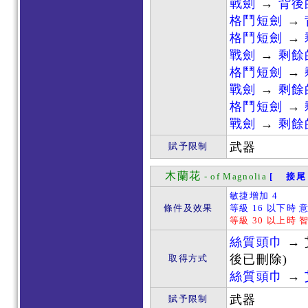
戰劍
→
背後
格鬥短劍
→
格鬥短劍
→
戰劍
→
剩餘
格鬥短劍
→
戰劍
→
剩餘
格鬥短劍
→
戰劍
→
剩餘
武器
賦予限制
木蘭花
- of Magnolia
[ 接尾 
敏捷增加 4
條件及效果
等級 16 以下時 
等級 30 以上時 
絲質頭巾
→ 
後已刪除)
取得方式
絲質頭巾
→
武器
賦予限制