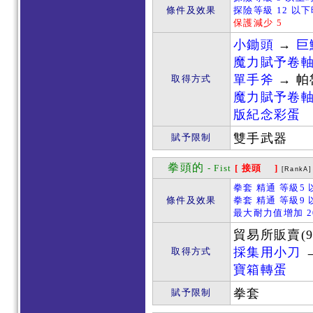
條件及效果
探險等級 12 以
保護減少 5
小鋤頭
→
巨
魔力賦予卷
單手斧
→ 
取得方式
魔力賦予卷
版紀念彩蛋
雙手武器
賦予限制
拳頭的
- Fist
[ 接頭 ]
[RankA]
拳套 精通 等級5 
條件及效果
拳套 精通 等級9 
最大耐力值增加 2
貿易所販賣(9
採集用小刀
取得方式
寶箱轉蛋
拳套
賦予限制