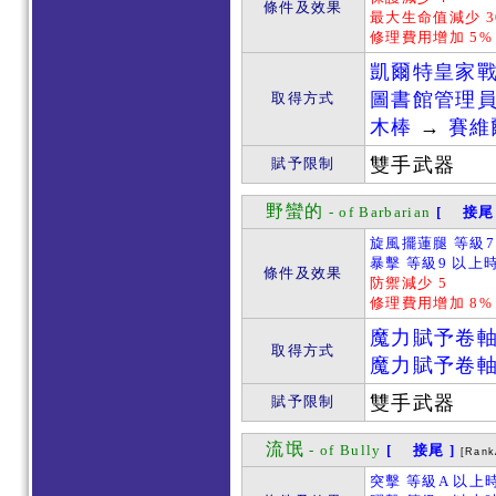
條件及效果
最大生命值減少 3
修理費用增加 5%
凱爾特皇家
圖書館管理
取得方式
木棒
→
賽維
雙手武器
賦予限制
野蠻的
- of Barbarian
[ 接尾 
旋風擺蓮腿 等級7
暴擊 等級9 以上時
條件及效果
防禦減少 5
修理費用增加 8%
魔力賦予卷
取得方式
魔力賦予卷
雙手武器
賦予限制
流氓
- of Bully
[ 接尾 ]
[Rank
突擊 等級A 以上時