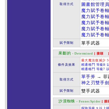
圖書館管理
取得方式
魔力賦予卷
魔力賦予卷
魔力賦予卷
魔力賦予卷
魔力賦予卷
單手武器
賦予限制
果斷的
- Determined
[ 接頭 
最大魔法值減少 5
條件及效果
精通格鬥 等級B 
精通格鬥 等級7 
單手斧
→ 
取得方式
神之刃雙手
雙手武器
賦予限制
沙漠蜘蛛
- FennecSpider
[ 
探險等級 9 以上