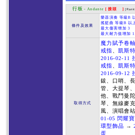
行板
- Andante
[ 接頭 ]
[Rank
樂器演奏 等級B 以
搖籃曲 等級B 以
條件及效果
最大傷害增加 3
最大耐力值增加 1
魔力賦予卷
戒指
、
凱斯
2016-02-
戒指
、
凱斯
2016-09-
鈸、口哨、
管、大提琴
他、戰鬥曼
琴、無線麥
取得方式
風、演唱會站
01-05 閃耀
環型飾品
→
蛋