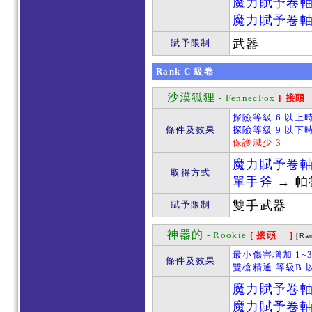
魔力賦予卷
魔力賦予卷
武器
賦予限制
Rank
C
級卷
沙漠狐狸
- FennecFox
[ 接頭
探險等級 6 以上
條件及效果
探險等級 9 以下
保護減少 3
魔力賦予卷
取得方式
單手斧
→ 
雙手武器
賦予限制
神器的
- Rookie
[ 接頭 ]
[Ra
最小傷害增加 1~
條件及效果
雙槍精通 等級B 
魔力賦予卷
魔力賦予卷