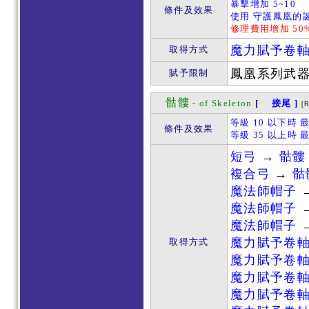
暴擊增加 5~10
條件及效果
使用 守護鳳凰的誕
修理費用增加 50
魔力賦予卷
取得方式
鳳凰系列武
賦予限制
骷髏
- of Skeleton
[ 接尾 ]
[
等級 10 以下時 
條件及效果
等級 35 以上時 
短弓
→
骷髏
複合弓
→
骷
魔法師帽子
魔法師帽子
魔法師帽子
魔力賦予卷
取得方式
魔力賦予卷
魔力賦予卷
魔力賦予卷