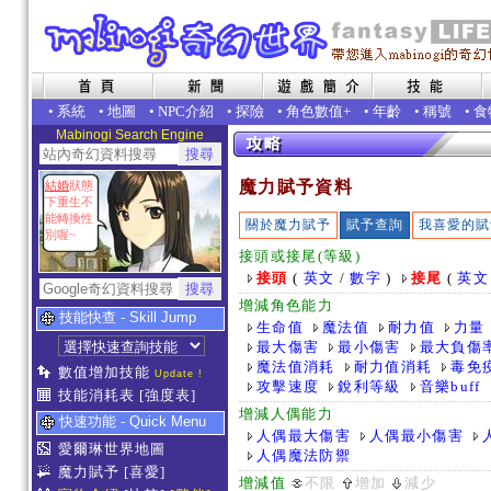
•
系統
•
地圖
•
NPC介紹
•
探險
•
角色數值+
•
年齡
•
稱號
•
食
Mabinogi Search Engine
魔力賦予資料
結婚
狀態
下重生不
能轉換性
關於魔力賦予
賦予查詢
我喜愛的賦
別喔~
接頭或接尾(等級)
接頭
(
英文
/
數字
)
接尾
(
英文
增減角色能力
技能快查 - Skill Jump
生命值
魔法值
耐力值
力量
最大傷害
最小傷害
最大負傷
魔法值消耗
耐力值消耗
毒免
數值增加技能
Update !
攻擊速度
銳利等級
音樂buff
技能消耗表
[強度表]
增減人偶能力
快速功能 - Quick Menu
人偶最大傷害
人偶最小傷害
愛爾琳世界地圖
人偶魔法防禦
魔力賦予
[喜愛]
增減值
不限
增加
減少