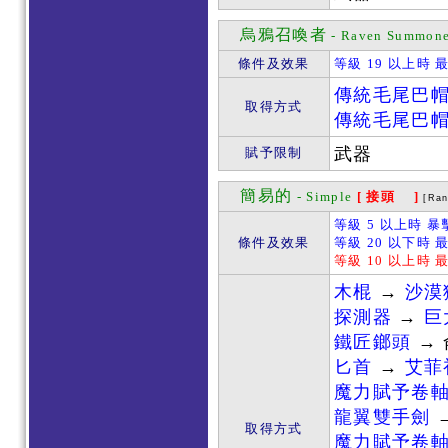
烏鴉召喚者
- Raven Summone
條件及效果
等級 19 以上時 
傳統毛尾巴
取得方式
傳統毛尾巴
武器
賦予限制
簡易的
- Simple
[ 接頭 ]
[Ra
等級 5 以上時 暴
條件及效果
等級 20 以下時 
等級 10 以上時 
木棍
→
沙漠
探測器
→
巨
鐵匠鎯頭
→
匕首
→
艾菲
魔力賦予卷
龍翼雙手劍
取得方式
魔力賦予卷