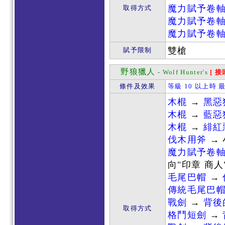
魔力賦予卷
取得方式
魔力賦予卷
魔力賦予卷
雙槍
賦予限制
野狼獵人
- Wolf Hunter's
[ 
條件及效果
等級 10 以上時 
木棍
→
黑惡
木棍
→
藍惡
木棍
→
緋紅
伐木用斧
→ 
魔力賦予卷
向"印章 商人
毛尾巴帽
→
傳統毛尾巴
戰劍
→
背後
取得方式
格鬥短劍
→