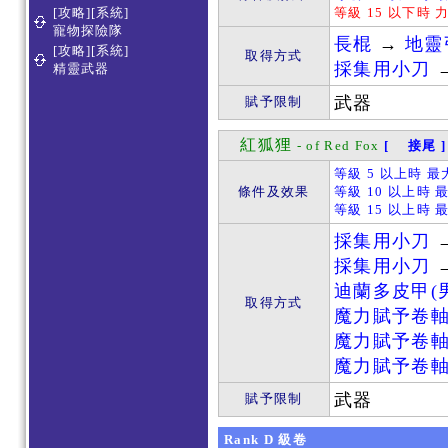
[攻略][系統]
等級 15 以下時 
寵物探險隊
長棍
→
地靈
[攻略][系統]
取得方式
採集用小刀
精靈武器
武器
賦予限制
紅狐狸
- of Red Fox
[ 接尾 ]
等級 5 以上時 
條件及效果
等級 10 以上時 
等級 15 以上時 
採集用小刀
採集用小刀
迪蘭多皮甲(
取得方式
魔力賦予卷
魔力賦予卷
魔力賦予卷
武器
賦予限制
Rank
D
級卷