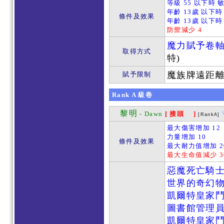
等級 55 以下時 
年齡 13歲 以下時
條件及效果
年齡 13歲 以下時
防禦減少 4
魔力賦予卷
取得方式
特)
魔族牌遠距
賦予限制
Rank
A
級卷
黎明
- Dawn
[ 接頭 ]
[RankA]
最大傷害增加 12
力量增加 10
條件及效果
最大耐力值增加 2
最大生命值減少 3
惡魔死亡騎
世界的奇幻
凱爾特皇家
圖書館管理
凱爾特皇家