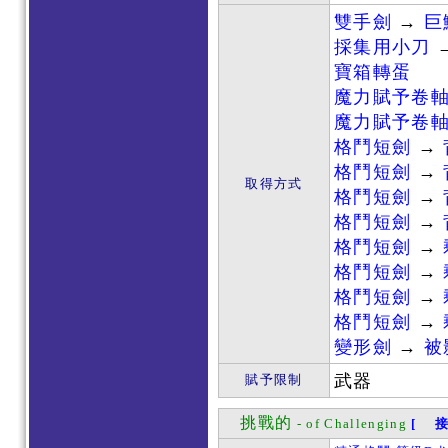
雙手劍
→
巨
採集用小刀
寶箱轉蛋
魔力賦予卷
魔力賦予卷
格鬥短劍
→
格鬥短劍
→
取得方式
格鬥短劍
→
格鬥短劍
→
格鬥短劍
→
格鬥短劍
→
格鬥短劍
→
格鬥短劍
→
變形劍
→
被
武器
賦予限制
挑戰的
- of Challenging
[ 接