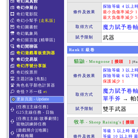
奇幻寫真館
探險等級 4 以上時
奇幻伸展台
條件及效果
最小負傷率減少 1
奇幻電影院
最大負傷率減少 5
奇幻小幫手
[走私販]
魔力賦予卷
取得方式
奇幻圖書館
奇幻氣象局
武器
賦予限制
奇幻留言版
[精華區]
奇幻閒聊區
Rank
E
級卷
奇幻遊戲看板查詢器
奇幻交易版
貓鼬
- Mongoose
[ 接頭 ]
[Ra
奇幻序號分享版
探險等級 3 以上
奇幻投票所
條件及效果
探險等級 6 以下
主題討論
[焦點]
保護減少 1
角色名字顏色計算器
魔力賦予卷
奇怪？不一樣
#5
取得方式
單手斧
→ 
更新頁面 - Update
[任務][主線任務]
雙手武器
賦予限制
G25主線任務 - 日蝕
[任務][主線/故事劇情]
牧羊
- Sheep Raising's
[ 接頭
寵物訓練師任務
[遊戲簡介][地圖]
等級 5 以上時 
摩格梅爾
條件及效果
等級 10 以上時 