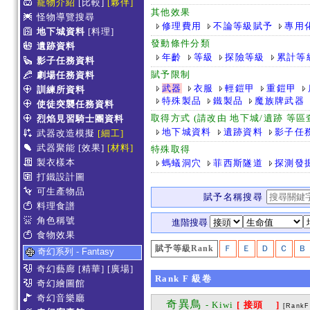
寵物介紹
[比較]
[夥伴]
其他效果
怪物導覽搜尋
修理費用
不論等級賦予
專用
地下城資料
[料理]
發動條件分類
遺跡資料
年齡
等級
探險等級
累計等
影子任務資料
賦予限制
劇場任務資料
武器
衣服
輕鎧甲
重鎧甲
訓練所資料
特殊製品
鐵製品
魔族牌武器
使徒突襲任務資料
取得方式 (請改由 地下城/遺跡 等
烈焰見習騎士團資料
地下城資料
遺跡資料
影子任
武器改造模擬
[細工]
武器聚能
[效果]
[材料]
特殊取得
製衣樣本
螞蟻洞穴
菲西斯隧道
探測發
打鐵設計圖
可生產物品
賦予名稱搜尋
料理食譜
角色稱號
進階搜尋
食物效果
賦予等級Rank
Ｆ
Ｅ
Ｄ
Ｃ
Ｂ
奇幻系列 - Fantasy
奇幻藝廊
[精華]
[廣場]
Rank
F
級卷
奇幻繪圖館
奇幻音樂廳
奇異鳥
- Kiwi
[ 接頭 ]
[RankF