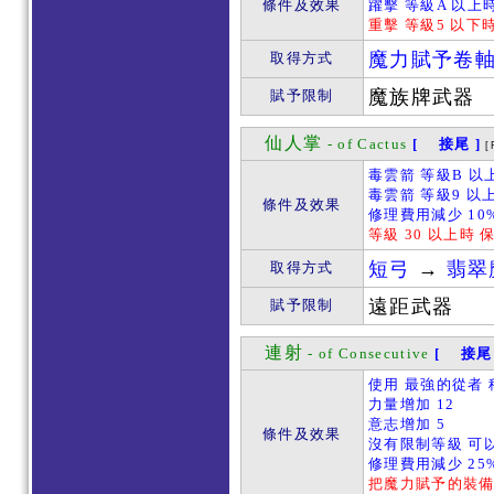
條件及效果
躍擊 等級A 以上時
重擊 等級5 以下時
魔力賦予卷
取得方式
魔族牌武器
賦予限制
仙人掌
- of Cactus
[ 接尾 ]
[
毒雲箭 等級B 以
毒雲箭 等級9 以
條件及效果
修理費用減少 10
等級 30 以上時 
短弓
→
翡翠
取得方式
遠距武器
賦予限制
連射
- of Consecutive
[ 接尾 
使用 最強的從者 
力量增加 12
意志增加 5
條件及效果
沒有限制等級 可
修理費用減少 25
把魔力賦予的裝