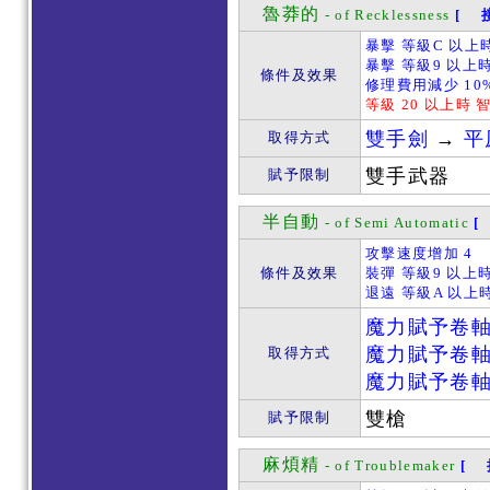
魯莽的
- of Recklessness
[ 接
暴擊 等級C 以上
暴擊 等級9 以上時
條件及效果
修理費用減少 10
等級 20 以上時 
雙手劍
→
平
取得方式
雙手武器
賦予限制
半自動
- of Semi Automatic
[
攻擊速度增加 4
條件及效果
裝彈 等級9 以上時
退遠 等級A 以上時
魔力賦予卷
魔力賦予卷
取得方式
魔力賦予卷
雙槍
賦予限制
麻煩精
- of Troublemaker
[ 