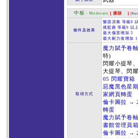
武器
中板
- Moderato
[ 接頭 ]
[Ra
樂器演奏 等級8 以
搖籃曲 等級9 以
條件及效果
最大傷害增加 5
最大耐力值增加 1
魔力賦予卷
特)
閃耀小提琴
大提琴、閃耀
05 閃耀寶箱
惡魔黑色星
家網頁轉蛋
取得方式
倫卡圖拉
→
轉蛋
魔力賦予卷
書館管理員
倫卡圖拉
→