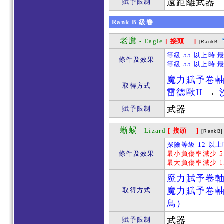
遠距離武器
賦予限制
Rank
B
級卷
老鷹
- Eagle
[ 接頭 ]
[RankB]
等級 55 以上時 
條件及效果
等級 55 以上時 
魔力賦予卷
取得方式
雷德歐II
→
武器
賦予限制
蜥蜴
- Lizard
[ 接頭 ]
[RankB]
探險等級 12 以上
條件及效果
最小負傷率減少 5
最大負傷率減少 1
魔力賦予卷
魔力賦予卷
取得方式
鳥）
武器
賦予限制