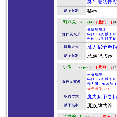
製作魔法音
樂器
賦予限制
淘氣鬼
- Naughty
[ 接頭 ]
[R
暴擊增加 3
條件及效果
年齡 13歲 以下時
年齡 13歲 以下時
魔力賦予卷
取得方式
魔族牌武器
賦予限制
小偷
- Pickpocket
[ 接頭 ]
[R
幸運增加 10
年齡 15歲 以下時
條件及效果
最大耐力值增加 1
保護減少 1~3
魔力賦予卷
取得方式
魔族牌武器
賦予限制
結實的
- Reassuring
[ 接頭 ]