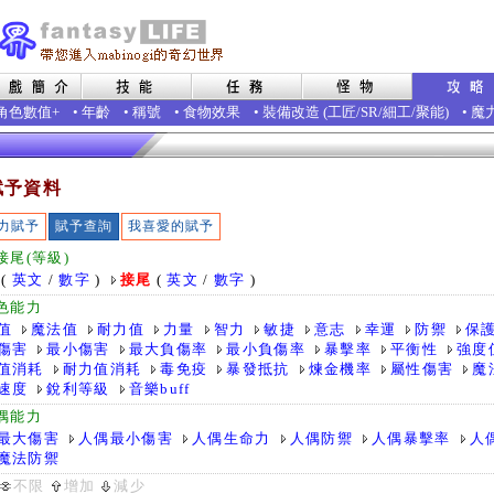
角色數值+
•
年齡
•
稱號
•
食物效果
•
裝備改造
(
工匠
/
SR
/
細工
/
聚能
)
•
魔
賦予資料
力賦予
賦予查詢
我喜愛的賦予
接尾(等級)
(
英文
/
數字
)
接尾
(
英文
/
數字
)
色能力
值
魔法值
耐力值
力量
智力
敏捷
意志
幸運
防禦
保
傷害
最小傷害
最大負傷率
最小負傷率
暴擊率
平衡性
強度
值消耗
耐力值消耗
毒免疫
暴發抵抗
煉金機率
屬性傷害
魔
速度
銳利等級
音樂buff
偶能力
最大傷害
人偶最小傷害
人偶生命力
人偶防禦
人偶暴擊率
人
魔法防禦
不限
增加
減少