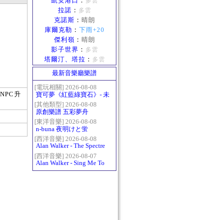
凱安港口
：
多雲
拉諾
：
多雲
克諾斯
：
晴朗
庫爾克勒
：
下雨+20
傑利嶺
：
晴朗
影子世界
：
多雲
塔爾汀、塔拉
：
多雲
最新音樂廳樂譜
[電玩相關] 2026-08-08
NPC升
寶可夢《紅藍綠寶石》- 未
白鎮BGM (Littleroot Town)
[其他類型] 2026-08-08
原創樂譜 五彩夢舟
[東洋音樂] 2026-08-08
n-buna 夜明けと蛍
[西洋音樂] 2026-08-08
Alan Walker - The Spectre
[西洋音樂] 2026-08-07
Alan Walker - Sing Me To
Sleep