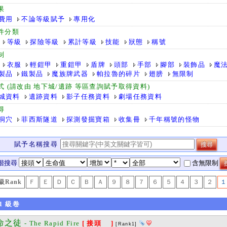
果
費用
不論等級賦予
專用化
件分類
等級
探險等級
累計等級
技能
狀態
稱號
制
衣服
輕鎧甲
重鎧甲
盾牌
頭部
手部
腳部
裝飾品
魔
製品
鐵製品
魔族牌武器
帕拉魯的碎片
翅膀
無限制
式 (請改由 地下城/遺跡 等區查詢賦予取得資料)
城資料
遺跡資料
影子任務資料
劇場任務資料
得
洞穴
菲西斯隧道
探測發掘寶箱
收集冊
千年稱號的怪物
賦予名稱搜尋
階搜尋
含無限制
級Rank
Ｆ
Ｅ
Ｄ
Ｃ
Ｂ
Ａ
９
８
７
６
５
４
３
２
１
1
級卷
命之徒
- The Rapid Fire
[ 接頭 ]
[Rank1]