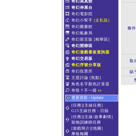
奇幻寫真館
奇幻伸展台
奇幻電影院
奇幻小幫手
[走私販]
奇幻圖書館
條
奇幻氣象局
奇幻留言版
[精華區]
奇幻閒聊區
奇幻遊戲看板查詢器
奇幻交易版
取
奇幻序號分享版
奇幻投票所
賦
主題討論
[焦點]
角色名字顏色計算器
奇怪？不一樣
#5
更新頁面 - Update
[任務][主線任務]
G25主線任務 - 日蝕
[任務][主線/故事劇情]
寵物訓練師任務
[遊戲簡介][地圖]
摩格梅爾