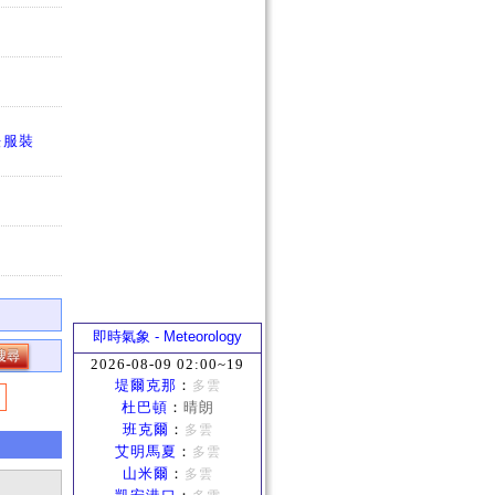
法服裝
即時氣象 - Meteorology
2026-08-09 02:00~19
堤爾克那
：
多雲
杜巴頓
：
晴朗
班克爾
：
多雲
艾明馬夏
：
多雲
山米爾
：
多雲