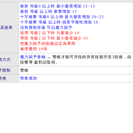
衝射 等級0 以上時 最小傷害增加 12~15
衝射 等級 以上時 暴擊增加 15
十字槍擊 等級0 以上時 最大傷害增加 20~25
十字槍擊 等級 以上時 損害平衡性增加 10
件及效果
沒有限制等級 可以魔力賦予
裝彈 等級2 以下時 力量減少 10
彈雨 等級2 以下時 最小傷害減少 10
把魔力賦予的裝備設定為專用
修理費用 10倍
魔力賦予卷軸
→ 雙槍才能可升段的所有技能升至3段後，由 
得方式
段響導 處對話取得。
予限制
雙槍
墊卷
墊卷查詢