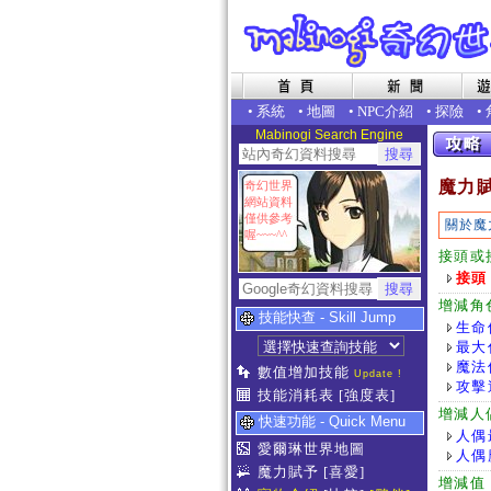
•
系統
•
地圖
•
NPC介紹
•
探險
•
Mabinogi Search Engine
魔力
奇幻世界
網站資料
僅供參考
關於魔
喔~~~^^
接頭或
接頭
增減角
技能快查 - Skill Jump
生命
最大
魔法
數值增加技能
Update !
攻擊
技能消耗表
[強度表]
增減人
快速功能 - Quick Menu
人偶
愛爾琳世界地圖
人偶
魔力賦予
[喜愛]
增減值