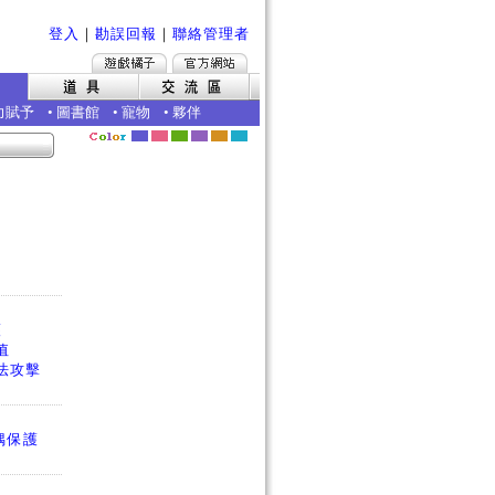
登入
｜
勘誤回報
｜
聯絡管理者
力賦予
•
圖書館
•
寵物
•
夥伴
護
值
法攻擊
偶保護