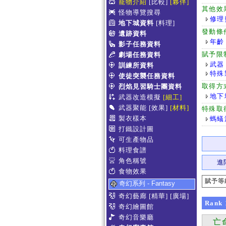
寵物介紹
[比較]
[夥伴]
其他效
怪物導覽搜尋
修理
地下城資料
[料理]
發動條
遺跡資料
年齡
影子任務資料
賦予限
劇場任務資料
武器
訓練所資料
特殊
使徒突襲任務資料
取得方
烈焰見習騎士團資料
地下
武器改造模擬
[細工]
武器聚能
[效果]
[材料]
特殊取
製衣樣本
螞蟻
打鐵設計圖
可生產物品
料理食譜
角色稱號
進
食物效果
賦予等
奇幻系列 - Fantasy
奇幻藝廊
[精華]
[廣場]
Rank
奇幻繪圖館
奇幻音樂廳
亡