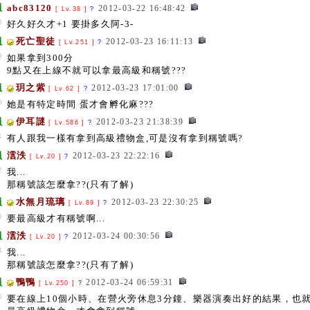
員
abc83120
2012-03-22 16:48:42
[ Lv.38 ]
?
8
好久好久才+1 要掛多久阿-3-
員
死亡聖徒
2012-03-23 16:11:13
[ Lv.251 ]
?
9
如果拿到300分
9點又在上線不就可以拿最高級和稱號???
員
玥之紫
2012-03-23 17:01:00
[ Lv.62 ]
?
0
她是有特定時間 蛋才會孵化麻???
員
伊耳謎
2012-03-23 21:38:39
[ Lv.586 ]
?
1
有人跟我一樣有拿到高級禮物盒,可是沒有拿到稱號嗎?
員
澐泆
2012-03-23 22:22:16
[ Lv.20 ]
?
2
我...
那稱號該怎麼拿??(只有了解)
員
水無月琉璃
2012-03-23 22:30:25
[ Lv.89 ]
?
3
要最高級才有稱號啊...
員
澐泆
2012-03-24 00:30:56
[ Lv.20 ]
?
4
我...
那稱號該怎麼拿??(只有了解)
員
鴨鴨
2012-03-24 06:59:31
[ Lv.250 ]
?
5
要在線上10個小時、在營火旁休息3分鐘、樂器演奏出好的結果，也