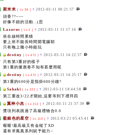
員
斯米米
2012-03-11 00:21:57
[ Lv.58 ]
?
1
頭香??~~~
好像不錯的活動...(思
員
Lazarus
2012-03-11 11:17:16
[ Lv.2 ]
?
2
依在線時間累積
要上班不能長時間開電腦耶
只有晚上幾小時能玩
員
destiny
2012-03-11 14:22:57
[ Lv.472 ]
?
3
只有第3重好的樣子
第1重的優惠卷不知有甚麼用呢
員
destiny
2012-03-11 14:25:17
[ Lv.472 ]
?
4
第3重的600分是指掛600分鐘?
員
Sakaki
2012-03-11 18:44:58
[ Lv.221 ]
?
5
第三重改3/22才開始,這要等到下禮拜四
員
翼神小杰
2012-03-11 21:57:39
[ Lv.312 ]
?
6
獎項列表跳過了高級禮物合0.0
員
藍銀色的星空
2012-03-21 05:45:41
[ Lv.110 ]
?
7
喔喔!最高級又有金槌了XD
還有求鳳凰系列賦予能力~