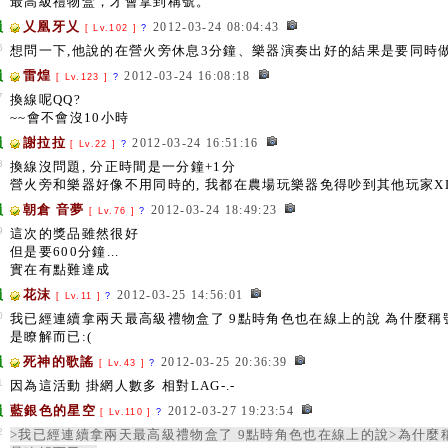
最高級禮物盒，才會拿到稱號。
員
乂凰牙乂
2012-03-24 08:04:43
[ Lv.102 ]
?
6
想問一下,他說的在營火旁休息3分鐘、樂器演奏出好的結果是要同時做
員
雷煌
2012-03-24 16:08:18
[ Lv.123 ]
?
7
換線呢QQ?
~~會不會沒10小時
員
謝拉拉
2012-03-24 16:51:16
[ Lv.22 ]
?
8
換線沒問題, 分正時間是一分鐘+1分
營火旁和樂器好像不用同時的, 我都在農場玩樂器免得吵到其他玩家X
員
朝倉 音夢
2012-03-24 18:49:23
[ Lv.76 ]
?
9
這次的獎品雖然很好
但是要600分鐘...
實在有點難達成
員
花沫
2012-03-25 14:56:01
[ Lv.11 ]
?
0
我已經連續拿兩天最高級禮物盒了 9點時角色也在線上的說 為什麼稱
是瞭解而已:(
員
死神的歌謠
2012-03-25 20:36:39
[ Lv.43 ]
?
1
因為這活動 掛網人數多 相對LAG-.-
員
藍銀色的星空
2012-03-27 19:23:54
[ Lv.110 ]
?
2
>我已經連續拿兩天最高級禮物盒了 9點時角色也在線上的說>為什麼