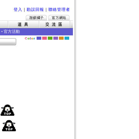
登入
｜
勘誤回報
｜
聯絡管理者
•
官方活動