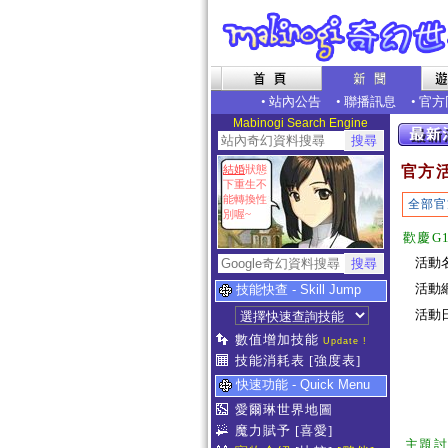
•
站內公告
•
聯播訊息
•
官方
Mabinogi Search Engine
結婚
狀態
官方
下重生不
能轉換性
全部官
別喔~
歡慶G
活動
活動
技能快查 - Skill Jump
活動日期
數值增加技能
Update !
技能消耗表
[強度表]
快速功能 - Quick Menu
愛爾琳世界地圖
魔力賦予
[喜愛]
主題