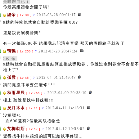
是瞭解而已:(
你最高級禮物盒開了嗎?
員
綾帝
2012-03-28 00:01:17
[ Lv.30 ]
?
3
9點的時候他就會自動給獎勵卷嘛 0.0?
還是說要演奏音樂?
有一次都滿600芬 結果我忘記演奏音樂 那天的卷跟箱子就沒了
員
鴨鴨
2012-03-28 20:47:24
[ Lv.250 ]
?
4
>綾 帝
9點時就會自動把鳳凰蛋結算並換成獎勵券，你說沒拿到券會不會是
地上了?
員
孤雲
2012-04-01 21:49:47
[ Lv.45 ]
?
5
請問鳳凰耳罩要怎麼修!!!!!
員
秋雨星辰
2012-04-09 20:38:19
[ Lv.255 ]
?
6
樓上 聽說是找牛排妹喔!!!
員
炎月木水
2012-04-11 14:18:31
[ Lv.41 ]
?
7
沒稱號+1
1次600還有2個最高級禮物盒
員
艾梅勒斯
2012-04-12 10:58:02
[ Lv.57 ]
?
8
覺得找牛排妹很煩的話可以給執事修理...