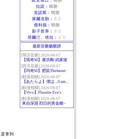
凱安港口
：
晴朗
拉諾
：
晴朗
克諾斯
：
晴朗
庫爾克勒
：
多雲
傑利嶺
：
晴朗
影子世界
：
多雲
塔爾汀、塔拉
：
多雲
最新音樂廳樂譜
[華語音樂] 2026-08-07
【瑪奇M】屠洪剛-武家坡
2021
[西洋音樂] 2026-08-07
【玛奇M】肥鼠Thefatrat-
Monody
[動漫相關] 2026-08-07
【あたらよ】僕は.../I am...
（我內心的糟糕念頭/僕の
[動漫相關] 2026-08-07
【Vivy】Fluorite Eye's
心のヤバイやつ第二季
Song
OP）
[動漫相關] 2026-08-07
來自深淵 烈日的黃金鄉 -
Gravity
就是拿到