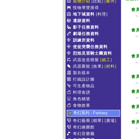
寵物介紹
[比較]
[夥伴]
怪物導覽搜尋
會
地下城資料
[料理]
#
遺跡資料
影子任務資料
會
劇場任務資料
#
訓練所資料
使徒突襲任務資料
烈焰見習騎士團資料
會
武器改造模擬
[細工]
#
武器聚能
[效果]
[材料]
製衣樣本
會
打鐵設計圖
#
可生產物品
會
料理食譜
#
角色稱號
食物效果
會
奇幻系列 - Fantasy
#
奇幻藝廊
[精華]
[廣場]
會
奇幻繪圖館
#
奇幻音樂廳