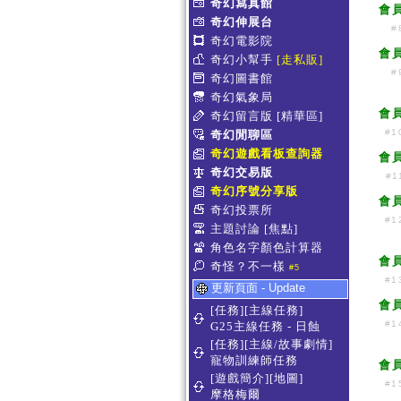
奇幻寫真館
會
奇幻伸展台
#
奇幻電影院
會
奇幻小幫手
[走私販]
#
奇幻圖書館
奇幻氣象局
會
奇幻留言版
[精華區]
#1
奇幻閒聊區
奇幻遊戲看板查詢器
會
奇幻交易版
#1
奇幻序號分享版
會
奇幻投票所
#1
主題討論
[焦點]
角色名字顏色計算器
會
奇怪？不一樣
#5
#1
更新頁面 - Update
會
[任務][主線任務]
#1
G25主線任務 - 日蝕
[任務][主線/故事劇情]
寵物訓練師任務
會
[遊戲簡介][地圖]
#1
摩格梅爾