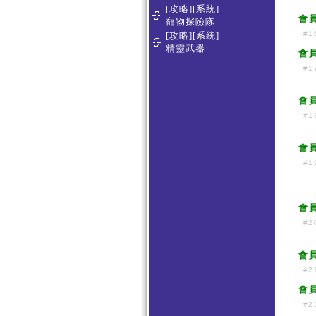
[攻略][系統]
會
寵物探險隊
#1
[攻略][系統]
精靈武器
會
#1
會
#1
會
#1
會
#2
會
#2
會
#2