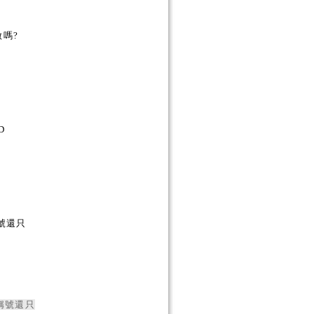
嗎?
D
號還只
稱號還只