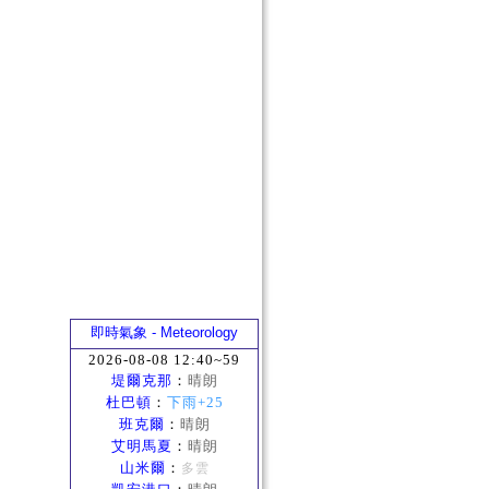
即時氣象 - Meteorology
2026-08-08 12:40~59
堤爾克那
：
晴朗
杜巴頓
：
下雨+25
班克爾
：
晴朗
艾明馬夏
：
晴朗
山米爾
：
多雲