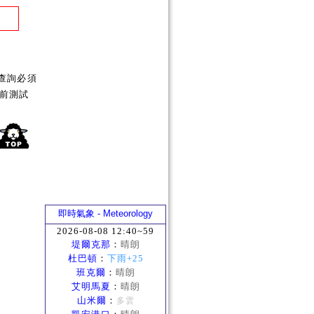
查詢必須
前測試
即時氣象 - Meteorology
2026-08-08 12:40~59
堤爾克那
：
晴朗
杜巴頓
：
下雨+25
班克爾
：
晴朗
艾明馬夏
：
晴朗
山米爾
：
多雲