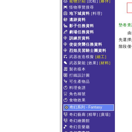
寵物介紹
[比較]
[夥伴]
怪物導覽搜尋
地下城資料
[料理]
遺跡資料
墊卷查
影子任務資料
劇場任務資料
由
訓練所資料
先選擇
使徒突襲任務資料
階段僅
烈焰見習騎士團資料
武器改造模擬
[細工]
武器聚能
[效果]
[材料]
製衣樣本
打鐵設計圖
可生產物品
料理食譜
角色稱號
食物效果
奇幻系列 - Fantasy
奇幻藝廊
[精華]
[廣場]
奇幻繪圖館
奇幻音樂廳