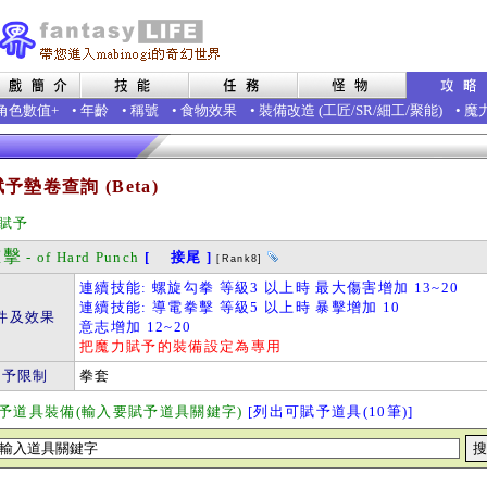
角色數值+
•
年齡
•
稱號
•
食物效果
•
裝備改造
(
工匠
/
SR
/
細工
/
聚能
)
•
魔
予墊卷查詢 (Beta)
賦予
擊
- of Hard Punch
[ 接尾 ]
[Rank8]
連續技能: 螺旋勾拳 等級3 以上時 最大傷害增加 13~20
連續技能: 導電拳擊 等級5 以上時 暴擊增加 10
件及效果
意志增加 12~20
把魔力賦予的裝備設定為專用
賦予限制
拳套
予道具裝備(輸入要賦予道具關鍵字)
[列出可賦予道具(10筆)]