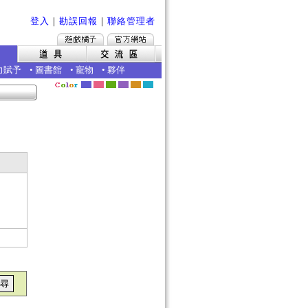
登入
｜
勘誤回報
｜
聯絡管理者
力賦予
•
圖書館
•
寵物
•
夥伴