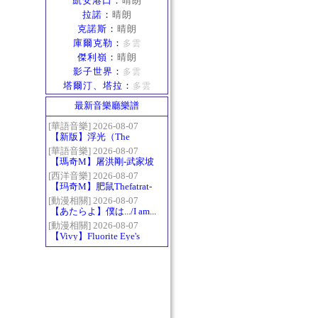
凱安港口
：
晴朗
拉諾
：
晴朗
克諾斯
：
晴朗
庫爾克勒
：
多雲
傑利嶺
：
晴朗
影子世界
：
多雲
塔爾汀、塔拉
：
多雲
最新音樂廳樂譜
[華語音樂] 2026-08-07
【新版】浮光（The
History）：六和弦
[華語音樂] 2026-08-07
【瑪奇M】屠洪剛-武家坡
2021
[西洋音樂] 2026-08-07
【玛奇M】肥鼠Thefatrat-
Monody
[動漫相關] 2026-08-07
【あたらよ】僕は.../I am...
（我內心的糟糕念頭/僕の
[動漫相關] 2026-08-07
【Vivy】Fluorite Eye's
心のヤバイやつ第二季
Song
OP）