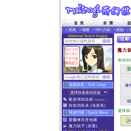
•
系統
•
地圖
•
NPC介紹
•
探險
•
Mabinogi Search Engine
敲打卡普
魔力賦
港口燈柱
可取得
海
查詢的
蘭德長弓
重
技能快查 - Skill Jump
條
數值增加技能
Update !
技能消耗表
[強度表]
選擇賦
快速功能 - Quick Menu
愛爾琳世界地圖
魔力賦予
[喜愛]