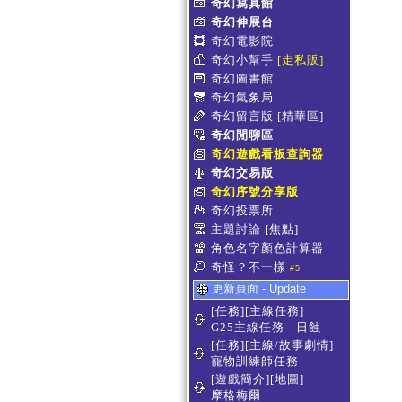
奇幻寫真館
奇幻伸展台
奇幻電影院
奇幻小幫手
[走私販]
奇幻圖書館
奇幻氣象局
奇幻留言版
[精華區]
奇幻閒聊區
奇幻遊戲看板查詢器
奇幻交易版
奇幻序號分享版
奇幻投票所
主題討論
[焦點]
角色名字顏色計算器
奇怪？不一樣
#5
更新頁面 - Update
[任務][主線任務]
G25主線任務 - 日蝕
[任務][主線/故事劇情]
寵物訓練師任務
[遊戲簡介][地圖]
摩格梅爾