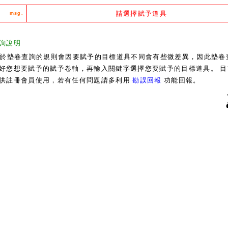
請選擇賦予道具
msg.
詢說明
於墊卷查詢的規則會因要賦予的目標道具不同會有些微差異，因此墊卷
好您想要賦予的賦予卷軸，再輸入關鍵字選擇您要賦予的目標道具。 目
供註冊會員使用，若有任何問題請多利用
勘誤回報
功能回報。