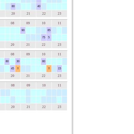
80
40
20
21
22
23
08
09
10
11
90
85
75
5
20
21
22
23
08
09
10
11
80
30
80
45
!!
!!
15
20
21
22
23
08
09
10
11
20
21
22
23