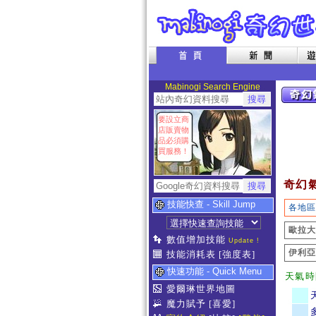
Mabinogi Search Engine
要設立商
店販賣物
品必須購
買服務！
奇幻
技能快查 - Skill Jump
各地區
歐拉大
數值增加技能
Update !
伊利亞
技能消耗表
[強度表]
快速功能 - Quick Menu
天氣時
愛爾琳世界地圖
魔力賦予
[喜愛]