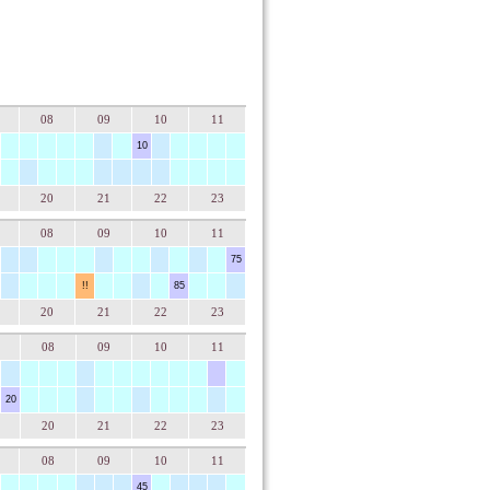
08
09
10
11
10
20
21
22
23
08
09
10
11
75
!!
85
20
21
22
23
08
09
10
11
20
20
21
22
23
08
09
10
11
45