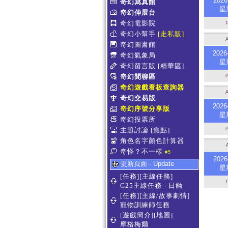
2026
奇幻寫真館
星
奇幻伸展台
奇幻電影院
奇幻小幫手
[走私販]
奇幻圖書館
2026
奇幻氣象局
星
奇幻留言版
[精華區]
奇幻閒聊區
奇幻遊戲看板查詢器
奇幻交易版
2026
奇幻序號分享版
星
奇幻投票所
主題討論
[焦點]
角色名字顏色計算器
奇怪？不一樣
#5
2026
更新頁面 - Update
星
[任務][主線任務]
G25主線任務 - 日蝕
[任務][主線/故事劇情]
寵物訓練師任務
[遊戲簡介][地圖]
摩格梅爾