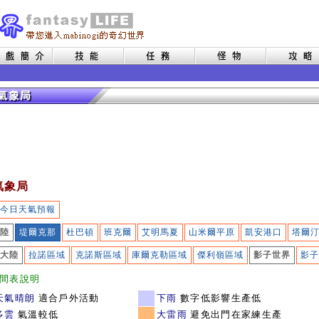
氣象局
今日天氣預報
陸
堤爾克那
杜巴頓
班克爾
艾明馬夏
山米爾平原
凱安港口
塔爾
大陸
拉諾區域
克諾斯區域
庫爾克勒區域
傑利嶺區域
影子世界
影子
間表說明
天氣晴朗
適合戶外活動
下雨
數字低影響生產低
多雲
氣溫較低
大雷雨
避免出門在家練生產