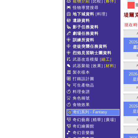
寵物介紹
[比較]
[夥伴]
怪物導覽搜尋
地下城資料
[料理]
堤爾
遺跡資料
現在時間
影子任務資料
劇場任務資料
訓練所資料
2026
使徒突襲任務資料
星
烈焰見習騎士團資料
武器改造模擬
[細工]
武器聚能
[效果]
[材料]
製衣樣本
2026
打鐵設計圖
星
可生產物品
料理食譜
角色稱號
食物效果
2026
星
奇幻系列 - Fantasy
奇幻藝廊
[精華]
[廣場]
奇幻繪圖館
奇幻音樂廳