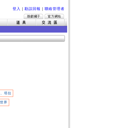
登入
｜
勘誤回報
｜
聯絡管理者
汀、塔拉
世界