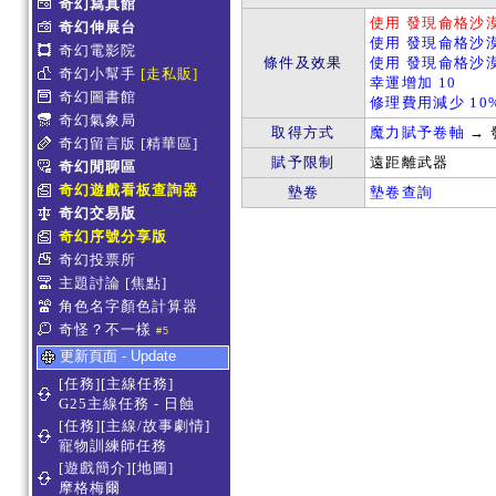
奇幻寫真館
使用 發現侖格沙漠
奇幻伸展台
使用 發現侖格沙漠
奇幻電影院
條件及效果
使用 發現侖格沙漠
奇幻小幫手
[走私販]
幸運增加 10
奇幻圖書館
修理費用減少 10
奇幻氣象局
取得方式
魔力賦予卷軸
→ 
奇幻留言版
[精華區]
賦予限制
遠距離武器
奇幻閒聊區
奇幻遊戲看板查詢器
墊卷
墊卷查詢
奇幻交易版
奇幻序號分享版
奇幻投票所
主題討論
[焦點]
角色名字顏色計算器
奇怪？不一樣
#5
更新頁面 - Update
[任務][主線任務]
G25主線任務 - 日蝕
[任務][主線/故事劇情]
寵物訓練師任務
[遊戲簡介][地圖]
摩格梅爾