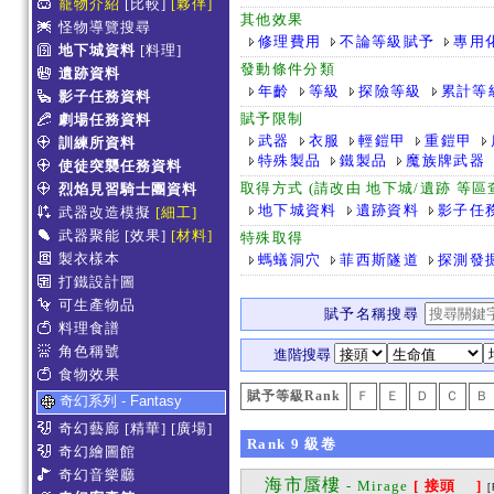
寵物介紹
[比較]
[夥伴]
其他效果
怪物導覽搜尋
修理費用
不論等級賦予
專用
地下城資料
[料理]
發動條件分類
遺跡資料
年齡
等級
探險等級
累計等
影子任務資料
賦予限制
劇場任務資料
武器
衣服
輕鎧甲
重鎧甲
訓練所資料
特殊製品
鐵製品
魔族牌武器
使徒突襲任務資料
取得方式 (請改由 地下城/遺跡 等
烈焰見習騎士團資料
地下城資料
遺跡資料
影子任
武器改造模擬
[細工]
武器聚能
[效果]
[材料]
特殊取得
製衣樣本
螞蟻洞穴
菲西斯隧道
探測發
打鐵設計圖
可生產物品
賦予名稱搜尋
料理食譜
角色稱號
進階搜尋
食物效果
賦予等級Rank
Ｆ
Ｅ
Ｄ
Ｃ
Ｂ
奇幻系列 - Fantasy
奇幻藝廊
[精華]
[廣場]
Rank
9
級卷
奇幻繪圖館
奇幻音樂廳
海市蜃樓
- Mirage
[ 接頭 ]
[