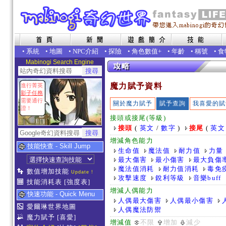
•
系統
•
地圖
•
NPC介紹
•
探險
•
角色數值+
•
年齡
•
稱號
•
食
Mabinogi Search Engine
魔力賦予資料
進行菁英
影子任務
需要通行
關於魔力賦予
賦予查詢
我喜愛的賦
證！
接頭或接尾(等級)
接頭
(
英文
/
數字
)
接尾
(
英文
增減角色能力
技能快查 - Skill Jump
生命值
魔法值
耐力值
力量
最大傷害
最小傷害
最大負傷
魔法值消耗
耐力值消耗
毒免
數值增加技能
Update !
攻擊速度
銳利等級
音樂buff
技能消耗表
[強度表]
增減人偶能力
快速功能 - Quick Menu
人偶最大傷害
人偶最小傷害
愛爾琳世界地圖
人偶魔法防禦
魔力賦予
[喜愛]
增減值
不限
增加
減少