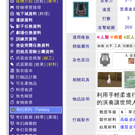
3~7
攻擊力
寵物介紹
[比較]
[夥伴]
怪物導覽搜尋
普通速
速度
地下城資料
[料理]
3
打數
遺跡資料
影子任務資料
200
攻擊範圍
劇場任務資料
適用種族
Φ人類
Ψ精靈
δ巨人
訓練所資料
使徒突襲任務資料
標籤屬性
裝備
右手
工具
弦樂器
烈焰見習騎士團資料
A:全
武器改造模擬
[細工]
染色資訊
武器聚能
[效果]
[材料]
製衣樣本
打鐵設計圖
相關寫真
可生產物品
料理食譜
利用手輕柔進
角色稱號
物品說明
的演奏讓世間
食物效果
奇幻系列 - Fantasy
難度等級
6
單
奇幻藝廊
[精華]
[廣場]
製作材料
高級皮
打鐵製作
奇幻繪圖館
結尾材料
優質皮
奇幻音樂廳