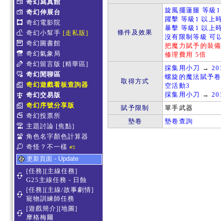
奇幻寫真館
旋風擺蓮腿 等級1
奇幻伸展台
躍擊 等級1 以上時
奇幻電影院
暴擊 等級1 以上時
條件及效果
奇幻小幫手
[走私販]
沒有限制等級 可
奇幻圖書館
把魔力賦予的裝
奇幻氣象局
修理費用 5倍
奇幻留言版
[精華區]
採集用小刀
→
20
奇幻閒聊區
螺旋的魔法賦予
取得方式
奇幻遊戲看板查詢器
空活動3
採集用小刀
→
20
奇幻交易版
奇幻序號分享版
賦予限制
單手武器
奇幻投票所
墊卷
墊卷查詢
主題討論
[焦點]
角色名字顏色計算器
奇怪？不一樣
#5
更新頁面 - Update
[任務][主線任務]
G25主線任務 - 日蝕
[任務][主線/故事劇情]
寵物訓練師任務
[遊戲簡介][地圖]
摩格梅爾