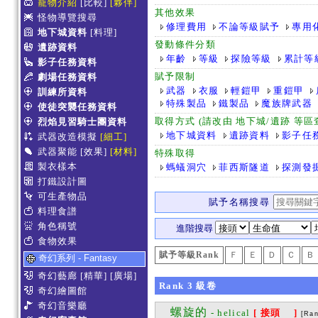
寵物介紹
[比較]
[夥伴]
其他效果
怪物導覽搜尋
修理費用
不論等級賦予
專用
地下城資料
[料理]
發動條件分類
遺跡資料
年齡
等級
探險等級
累計等
影子任務資料
賦予限制
劇場任務資料
武器
衣服
輕鎧甲
重鎧甲
訓練所資料
特殊製品
鐵製品
魔族牌武器
使徒突襲任務資料
取得方式 (請改由 地下城/遺跡 等
烈焰見習騎士團資料
地下城資料
遺跡資料
影子任
武器改造模擬
[細工]
武器聚能
[效果]
[材料]
特殊取得
製衣樣本
螞蟻洞穴
菲西斯隧道
探測發
打鐵設計圖
可生產物品
賦予名稱搜尋
料理食譜
角色稱號
進階搜尋
食物效果
賦予等級Rank
Ｆ
Ｅ
Ｄ
Ｃ
Ｂ
奇幻系列 - Fantasy
奇幻藝廊
[精華]
[廣場]
Rank
3
級卷
奇幻繪圖館
奇幻音樂廳
螺旋的
- helical
[ 接頭 ]
[Ran