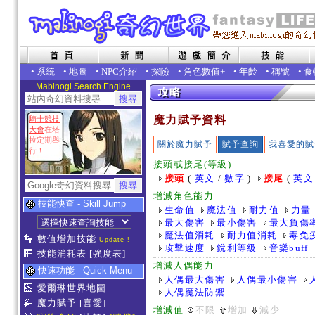
•
系統
•
地圖
•
NPC介紹
•
探險
•
角色數值+
•
年齡
•
稱號
•
食
Mabinogi Search Engine
魔力賦予資料
騎士競技
大會
在塔
拉定期舉
關於魔力賦予
賦予查詢
我喜愛的賦
行！
接頭或接尾(等級)
接頭
(
英文
/
數字
)
接尾
(
英文
增減角色能力
技能快查 - Skill Jump
生命值
魔法值
耐力值
力量
最大傷害
最小傷害
最大負傷
魔法值消耗
耐力值消耗
毒免
數值增加技能
Update !
攻擊速度
銳利等級
音樂buff
技能消耗表
[強度表]
增減人偶能力
快速功能 - Quick Menu
人偶最大傷害
人偶最小傷害
愛爾琳世界地圖
人偶魔法防禦
魔力賦予
[喜愛]
增減值
不限
增加
減少