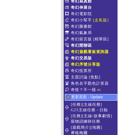
奇幻寫真館
奇幻伸展台
奇幻電影院
奇幻小幫手
[走私販]
奇幻圖書館
奇幻氣象局
奇幻留言版
[精華區]
奇幻閒聊區
奇幻遊戲看板查詢器
奇幻交易版
奇幻序號分享版
奇幻投票所
主題討論
[焦點]
角色名字顏色計算器
奇怪？不一樣
#5
更新頁面 - Update
[任務][主線任務]
G25主線任務 - 日蝕
[任務][主線/故事劇情]
寵物訓練師任務
[遊戲簡介][地圖]
摩格梅爾