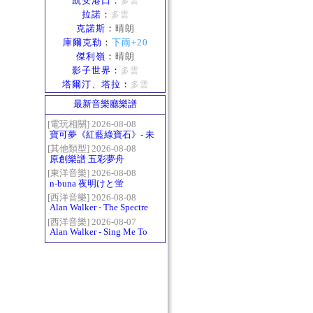
凱安港口
：
多雲
拉諾
：
多雲
克諾斯
：
晴朗
庫爾克勒
：
下雨+20
傑利嶺
：
晴朗
影子世界
：
多雲
塔爾汀、塔拉
：
多雲
最新音樂廳樂譜
[電玩相關] 2026-08-08
寶可夢《紅藍綠寶石》- 未
白鎮BGM (Littleroot Town)
[其他類型] 2026-08-08
原創樂譜 五彩夢舟
[東洋音樂] 2026-08-08
n-buna 夜明けと蛍
[西洋音樂] 2026-08-08
Alan Walker - The Spectre
[西洋音樂] 2026-08-07
Alan Walker - Sing Me To
Sleep