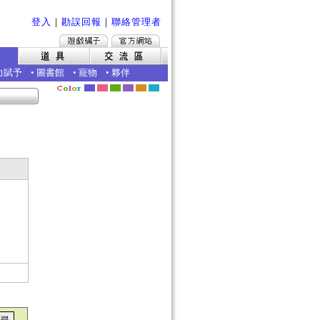
登入
｜
勘誤回報
｜
聯絡管理者
力賦予
•
圖書館
•
寵物
•
夥伴