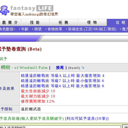
角色數值+
•
年齡
•
稱號
•
食物效果
•
裝備改造
(
工匠
/
SR
/
細工
/
聚能
)
•
魔
予墊卷查詢 (Beta)
賦予
櫚樹
- of Windmill Palm
[ 接尾 ]
[Rank5]
精通遠距離戰術 等級A 以上時 最大傷害增加 4
精通遠距離戰術 等級7 以上時 最小傷害增加 6
精通遠距離戰術 等級4 以上時 最大傷害增加 8
件及效果
最大生命值減少 10
最大耐力值減少 10
修理費用增加 12%
賦予限制
遠距離武器
予道具裝備(輸入要賦予道具關鍵字)
[列出可賦予道具(10筆)]