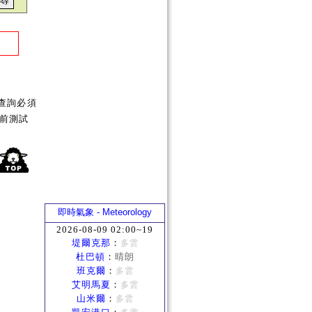
查詢必須
前測試
即時氣象 - Meteorology
2026-08-09 02:00~19
堤爾克那
：
多雲
杜巴頓
：
晴朗
班克爾
：
多雲
艾明馬夏
：
多雲
山米爾
：
多雲