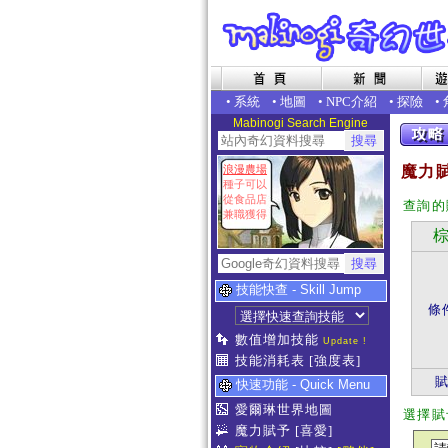
•
系統
•
地圖
•
NPC介紹
•
探險
•
Mabinogi Search Engine
浪漫農場
魔力賦
種子可以
從食品店
查詢的
兼職獲得
棕
技能快查 - Skill Jump
條
數值增加技能
Update !
技能消耗表
[強度表]
快速功能 - Quick Menu
愛爾琳世界地圖
選擇賦
魔力賦予
[喜愛]