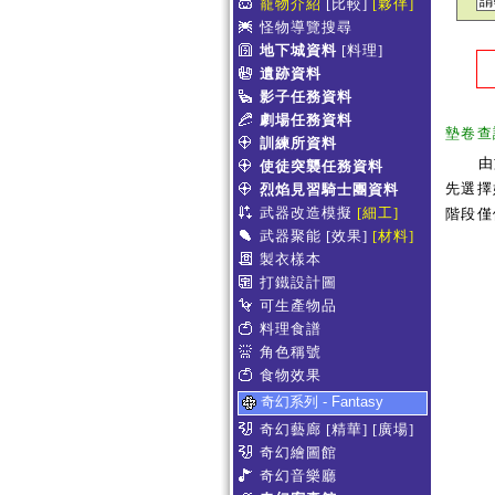
寵物介紹
[比較]
[夥伴]
怪物導覽搜尋
地下城資料
[料理]
遺跡資料
影子任務資料
劇場任務資料
墊卷查
訓練所資料
由
使徒突襲任務資料
先選擇
烈焰見習騎士團資料
武器改造模擬
[細工]
階段僅
武器聚能
[效果]
[材料]
製衣樣本
打鐵設計圖
可生產物品
料理食譜
角色稱號
食物效果
奇幻系列 - Fantasy
奇幻藝廊
[精華]
[廣場]
奇幻繪圖館
奇幻音樂廳