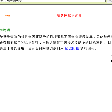
請選擇賦予道具
msg.
詢說明
於墊卷查詢的規則會因要賦予的目標道具不同會有些微差異，因此墊卷
好您想要賦予的賦予卷軸，再輸入關鍵字選擇您要賦予的目標道具。 目
供註冊會員使用，若有任何問題請多利用
勘誤回報
功能回報。