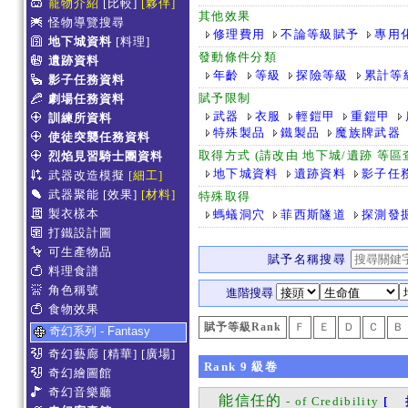
寵物介紹
[比較]
[夥伴]
其他效果
怪物導覽搜尋
修理費用
不論等級賦予
專用
地下城資料
[料理]
發動條件分類
遺跡資料
年齡
等級
探險等級
累計等
影子任務資料
賦予限制
劇場任務資料
武器
衣服
輕鎧甲
重鎧甲
訓練所資料
特殊製品
鐵製品
魔族牌武器
使徒突襲任務資料
取得方式 (請改由 地下城/遺跡 等
烈焰見習騎士團資料
地下城資料
遺跡資料
影子任
武器改造模擬
[細工]
武器聚能
[效果]
[材料]
特殊取得
製衣樣本
螞蟻洞穴
菲西斯隧道
探測發
打鐵設計圖
可生產物品
賦予名稱搜尋
料理食譜
角色稱號
進階搜尋
食物效果
賦予等級Rank
Ｆ
Ｅ
Ｄ
Ｃ
Ｂ
奇幻系列 - Fantasy
奇幻藝廊
[精華]
[廣場]
Rank
9
級卷
奇幻繪圖館
奇幻音樂廳
能信任的
- of Credibility
[ 