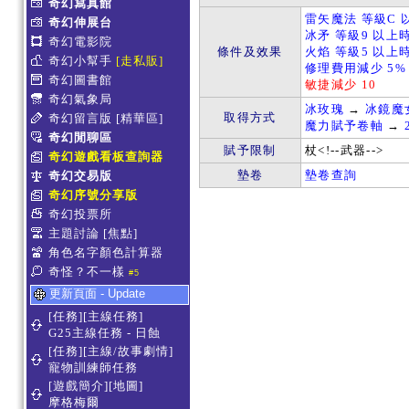
奇幻寫真館
雷矢魔法 等級C 
奇幻伸展台
冰矛 等級9 以上
奇幻電影院
條件及效果
火焰 等級5 以上時
奇幻小幫手
[走私販]
修理費用減少 5%
奇幻圖書館
敏捷減少 10
奇幻氣象局
冰玫瑰
→
冰鏡魔
取得方式
奇幻留言版
[精華區]
魔力賦予卷軸
→
奇幻閒聊區
賦予限制
杖<!--武器-->
奇幻遊戲看板查詢器
墊卷
墊卷查詢
奇幻交易版
奇幻序號分享版
奇幻投票所
主題討論
[焦點]
角色名字顏色計算器
奇怪？不一樣
#5
更新頁面 - Update
[任務][主線任務]
G25主線任務 - 日蝕
[任務][主線/故事劇情]
寵物訓練師任務
[遊戲簡介][地圖]
摩格梅爾