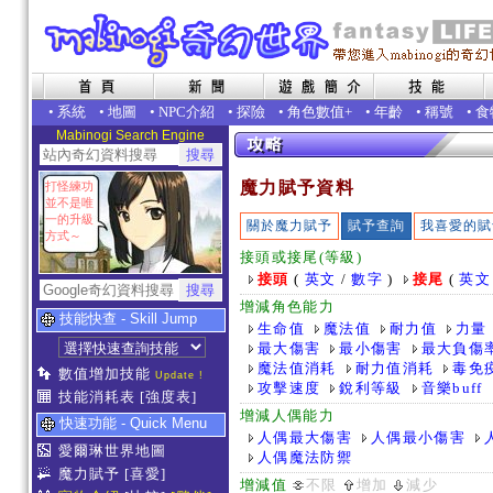
•
系統
•
地圖
•
NPC介紹
•
探險
•
角色數值+
•
年齡
•
稱號
•
食
Mabinogi Search Engine
魔力賦予資料
打怪練功
並不是唯
一的升級
關於魔力賦予
賦予查詢
我喜愛的賦
方式～
接頭或接尾(等級)
接頭
(
英文
/
數字
)
接尾
(
英文
增減角色能力
技能快查 - Skill Jump
生命值
魔法值
耐力值
力量
最大傷害
最小傷害
最大負傷
魔法值消耗
耐力值消耗
毒免
數值增加技能
Update !
攻擊速度
銳利等級
音樂buff
技能消耗表
[強度表]
增減人偶能力
快速功能 - Quick Menu
人偶最大傷害
人偶最小傷害
愛爾琳世界地圖
人偶魔法防禦
魔力賦予
[喜愛]
增減值
不限
增加
減少