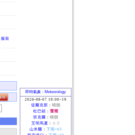
法服裝
即時氣象 - Meteorology
2026-08-07 18:00~19
堤爾克那
：
晴朗
杜巴頓
：
雷雨
班克爾
：
晴朗
艾明馬夏
：
多雲
山米爾
：
下雨+65