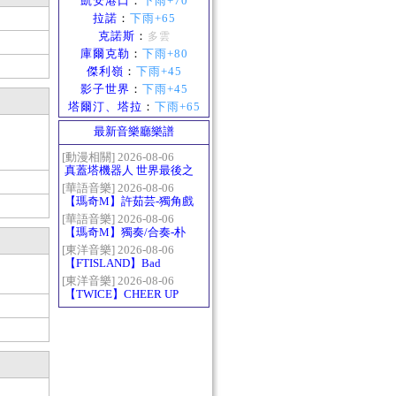
凱安港口
：
下雨+70
拉諾
：
下雨+65
克諾斯
：
多雲
庫爾克勒
：
下雨+80
傑利嶺
：
下雨+45
影子世界
：
下雨+45
塔爾汀、塔拉
：
下雨+65
最新音樂廳樂譜
[動漫相關] 2026-08-06
真蓋塔機器人 世界最後之
日OP2 HEATS
[華語音樂] 2026-08-06
【瑪奇M】許茹芸-獨角戲
[華語音樂] 2026-08-06
【瑪奇M】獨奏/合奏-朴
樹-那些花兒
[東洋音樂] 2026-08-06
【FTISLAND】Bad
Woman
[東洋音樂] 2026-08-06
【TWICE】CHEER UP