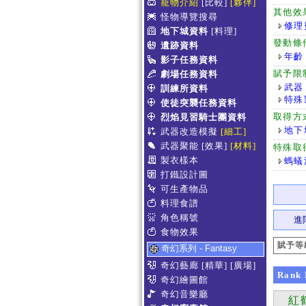
寵物介紹
[比較]
[夥伴]
其他效
怪物導覽搜尋
修理
地下城資料
[料理]
發動條
遺跡資料
年齡
影子任務資料
賦予限
劇場任務資料
武器
訓練所資料
特殊
使徒突襲任務資料
取得方
烈焰見習騎士團資料
地下
武器改造模擬
[細工]
武器聚能
[效果]
[材料]
特殊取
製衣樣本
螞蟻
打鐵設計圖
可生產物品
料理食譜
角色稱號
進
食物效果
賦予等
奇幻系列 - Fantasy
奇幻藝廊
[精華]
[廣場]
Rank
奇幻繪圖館
奇幻音樂廳
紅