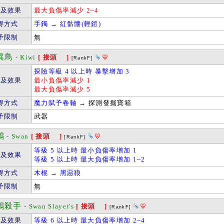
件及效果
最大負傷率減少 2~4
得方式
手鐲
→
紅骷髏(輕鎧)
予限制
無
異鳥
- Kiwi
[ 接頭 ]
[RankF]
探險等級 4 以上時 暴擊增加 3
件及效果
最小負傷率減少 1
最大負傷率減少 5
得方式
魔力賦予卷軸
→ 探測發掘寶箱
予限制
武器
鵝
- Swan
[ 接頭 ]
[RankF]
等級 5 以上時 最小負傷率增加 1
件及效果
等級 5 以上時 最大負傷率增加 1~2
得方式
木棍
→
黑惡狼
予限制
無
鵝殺手
- Swan Slayer's
[ 接頭 ]
[RankF]
件及效果
等級 6 以上時 最大負傷率增加 2~4