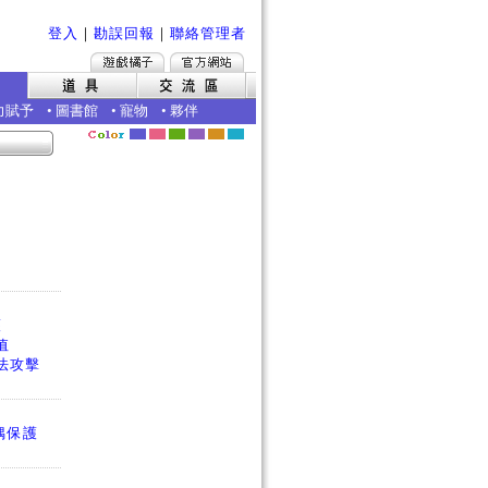
登入
｜
勘誤回報
｜
聯絡管理者
力賦予
•
圖書館
•
寵物
•
夥伴
護
值
法攻擊
偶保護