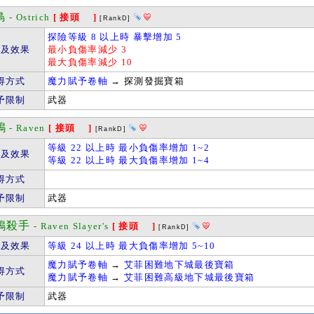
鳥
- Ostrich
[ 接頭 ]
[RankD]
探險等級 8 以上時 暴擊增加 5
件及效果
最小負傷率減少 3
最大負傷率減少 10
得方式
魔力賦予卷軸
→ 探測發掘寶箱
予限制
武器
鴉
- Raven
[ 接頭 ]
[RankD]
等級 22 以上時 最小負傷率增加 1~2
件及效果
等級 22 以上時 最大負傷率增加 1~4
得方式
予限制
武器
鴉殺手
- Raven Slayer's
[ 接頭 ]
[RankD]
件及效果
等級 24 以上時 最大負傷率增加 5~10
魔力賦予卷軸
→
艾菲困難地下城最後寶箱
得方式
魔力賦予卷軸
→
艾菲困難高級地下城最後寶箱
予限制
武器