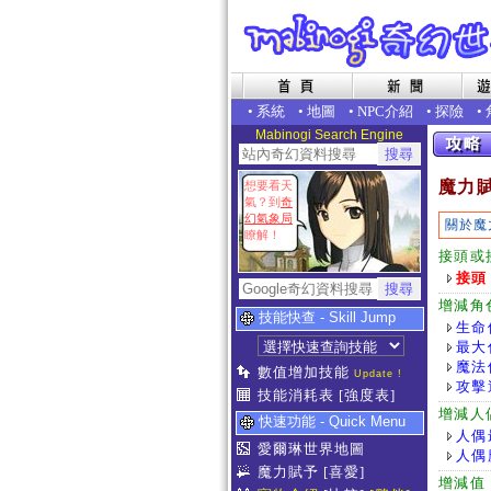
•
系統
•
地圖
•
NPC介紹
•
探險
•
Mabinogi Search Engine
魔力
想要看天
氣？到
奇
幻氣象局
關於魔
瞭解！
接頭或
接頭
增減角
技能快查 - Skill Jump
生命
最大
魔法
數值增加技能
Update !
攻擊
技能消耗表
[強度表]
增減人
快速功能 - Quick Menu
人偶
愛爾琳世界地圖
人偶
魔力賦予
[喜愛]
增減值