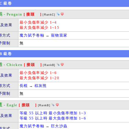
C
級卷
鵝
- Penguin
[ 接頭 ]
[RankC]
最小負傷率減少 1~4
件及效果
最大負傷率減少 1~15
得方式
魔力賦予卷軸
→
寵物當家
予限制
無
B
級卷
雞
- Chicken
[ 接頭 ]
[RankB]
最小負傷率減少 1~6
件及效果
最大負傷率減少 1~20
得方式
長棍
→
棕灰熊
予限制
無
鷹
- Eagle
[ 接頭 ]
[RankB]
等級 55 以上時 最小負傷率增加 1~3
件及效果
等級 55 以上時 最大負傷率增加 1~6
魔力賦予卷軸
→
巨大沙蟲
得方式