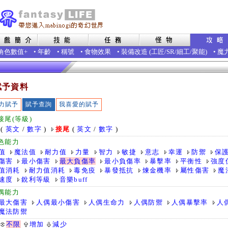
角色數值+
•
年齡
•
稱號
•
食物效果
•
裝備改造
(
工匠
/
SR
/
細工
/
聚能
)
•
魔
賦予資料
力賦予
賦予查詢
我喜愛的賦予
接尾(等級)
(
英文
/
數字
)
接尾
(
英文
/
數字
)
色能力
值
魔法值
耐力值
力量
智力
敏捷
意志
幸運
防禦
保
傷害
最小傷害
最大負傷率
最小負傷率
暴擊率
平衡性
強度
值消耗
耐力值消耗
毒免疫
暴發抵抗
煉金機率
屬性傷害
魔
速度
銳利等級
音樂buff
偶能力
最大傷害
人偶最小傷害
人偶生命力
人偶防禦
人偶暴擊率
人
魔法防禦
不限
增加
減少