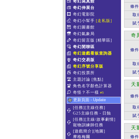
奇幻寫真館
條
奇幻伸展台
奇幻電影院
取
奇幻小幫手
[走私販]
賦
奇幻圖書館
奇幻氣象局
奇
奇幻留言版
[精華區]
奇幻閒聊區
條
奇幻遊戲看板查詢器
奇幻交易版
取
奇幻序號分享版
賦
奇幻投票所
主題討論
[焦點]
天
角色名字顏色計算器
奇怪？不一樣
#5
條
更新頁面 - Update
取
[任務][主線任務]
G25主線任務 - 日蝕
賦
[任務][主線/故事劇情]
寵物訓練師任務
天
[遊戲簡介][地圖]
摩格梅爾
條