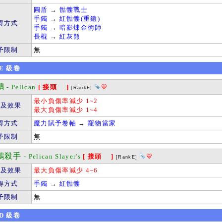
圓盾
→
骷髏戰士
手鐲
→
紅骷髏(重鎧)
得方式
手鐲
→
暗影煉金術師
長棍
→
紅灰熊
予限制
無
E
級卷
鶘
- Pelican
[ 接頭 ]
[RankE]
最小負傷率減少 1~2
件及效果
最大負傷率減少 1~4
得方式
魔力賦予卷軸
→
寵物當家
予限制
無
鶘殺手
- Pelican Slayer's
[ 接頭 ]
[RankE]
件及效果
最大負傷率減少 4~6
得方式
手鐲
→
紅骷髏
予限制
無
D
級卷