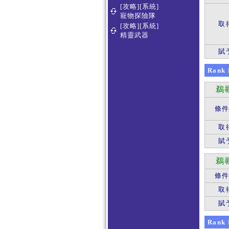
[攻略][系統]
寵物探險隊
取
[攻略][系統]
精靈武器
賦
Rank
鵜
條
取
賦
鵜
條
取
賦
Rank