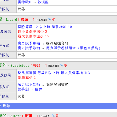
雷德歐II
→
沙漠龍
予限制
武器
蜴
- Lizard
[ 接頭 ]
[RankB]
探險等級 12 以上時 暴擊增加 10
件及效果
最小負傷率減少 5
最大負傷率減少 15
魔力賦予卷軸
→ 探測發掘寶箱
得方式
魔力賦予卷軸
→
魔力賦予卷軸組合（黑色甫桑鳥）
予限制
武器
疑的
- Suspicious
[ 接頭 ]
[RankB]
旋風擺蓮腿 等級F 以上時 最大負傷率增加 3
件及效果
暴擊減少 1
魔力賦予卷軸
→ 探測發掘寶箱
得方式
雙手劍
→
巨鱷
予限制
武器
A
級卷
靜的
- Silent
[ 接頭 ]
[RankA]