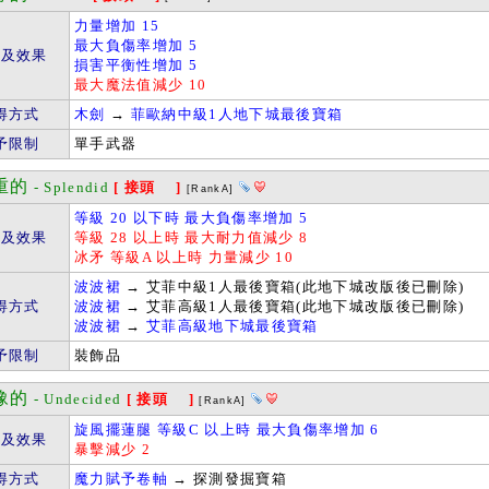
力量增加 15
最大負傷率增加 5
件及效果
損害平衡性增加 5
最大魔法值減少 10
得方式
木劍
→
菲歐納中級1人地下城最後寶箱
予限制
單手武器
重的
- Splendid
[ 接頭 ]
[RankA]
等級 20 以下時 最大負傷率增加 5
件及效果
等級 28 以上時 最大耐力值減少 8
冰矛 等級A 以上時 力量減少 10
波波裙
→ 艾菲中級1人最後寶箱(此地下城改版後已刪除)
得方式
波波裙
→ 艾菲高級1人最後寶箱(此地下城改版後已刪除)
波波裙
→
艾菲高級地下城最後寶箱
予限制
裝飾品
豫的
- Undecided
[ 接頭 ]
[RankA]
旋風擺蓮腿 等級C 以上時 最大負傷率增加 6
件及效果
暴擊減少 2
得方式
魔力賦予卷軸
→ 探測發掘寶箱