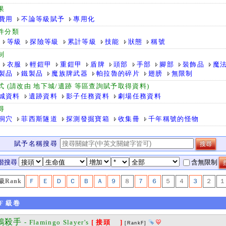
果
費用
不論等級賦予
專用化
件分類
等級
探險等級
累計等級
技能
狀態
稱號
制
衣服
輕鎧甲
重鎧甲
盾牌
頭部
手部
腳部
裝飾品
魔
製品
鐵製品
魔族牌武器
帕拉魯的碎片
翅膀
無限制
式 (請改由 地下城/遺跡 等區查詢賦予取得資料)
城資料
遺跡資料
影子任務資料
劇場任務資料
得
洞穴
菲西斯隧道
探測發掘寶箱
收集冊
千年稱號的怪物
賦予名稱搜尋
階搜尋
含無限制
級Rank
Ｆ
Ｅ
Ｄ
Ｃ
Ｂ
Ａ
９
８
７
６
５
４
３
２
１
F
級卷
鶴殺手
- Flamingo Slayer's
[ 接頭 ]
[RankF]