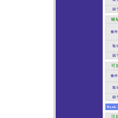
賦
蜥
條
取
賦
可
條
取
賦
Rank
沉