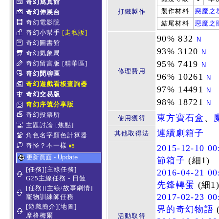
奇幻寫真館
製作材料
惡魔之
打鐵製作
奇幻伸展台
奇幻電影院
結尾材料
惡魔之
奇幻小幫手
[走私販]
90% 832
N
奇幻圖書館
93% 3120
N
奇幻氣象局
95% 7419
奇幻留言版
[精華區]
N
修理費用
奇幻閒聊區
96% 10261
N
奇幻遊戲看板查詢器
97% 14491
N
奇幻交易版
98% 18721
N
奇幻序號分享版
奇幻投票所
東方寶石盒
、
使用獲得
主題討論
[焦點]
連續劇箱子
其他取得法
角色名字顏色計算器
奇怪？不一樣
2015-12-10 00
#5
更新頁面 - Update
節箱子
(細1)
[任務][主線任務]
2016-04-21 00
G25主線任務 - 日蝕
先鋒轉蛋
(細1
[任務][主線/故事劇情]
2017-02-23 00
寵物訓練師任務
[遊戲簡介][地圖]
界的奇幻物語
摩格梅爾
活動取得