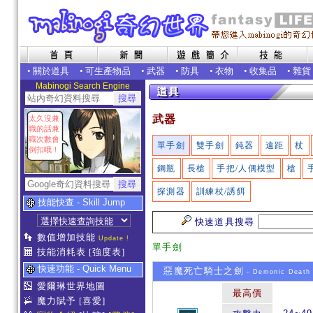
•
關於道具
•
可生產物品
•
武器
•
防具
•
衣物
•
收集品
•
雜貨
Mabinogi Search Engine
武器
太久沒兼
職的話兼
職次數會
單手劍
雙手劍
鈍器
遠距
杖
倒扣哦！
鋼瓶
長槍
手把/人偶模型
槍
探測器
訓練杖/誘餌
技能快查 - Skill Jump
快速道具搜尋
數值增加技能
Update !
單手劍
技能消耗表
[強度表]
快速功能 - Quick Menu
惡魔死亡騎士之劍
- Demonic Death 
愛爾琳世界地圖
最高價
魔力賦予
[喜愛]