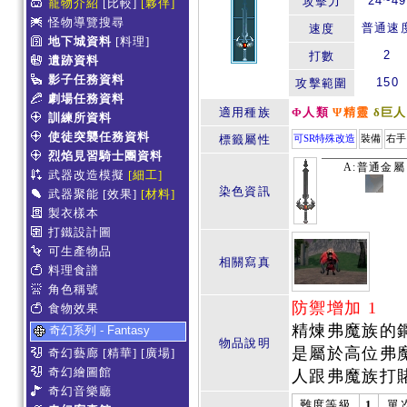
24~49
攻擊力
寵物介紹
[比較]
[夥伴]
怪物導覽搜尋
普通速
速度
地下城資料
[料理]
2
打數
遺跡資料
影子任務資料
150
攻擊範圍
劇場任務資料
適用種族
Φ人類
Ψ精靈
δ巨人
訓練所資料
使徒突襲任務資料
標籤屬性
可SR特殊改造
裝備
右手
烈焰見習騎士團資料
A:普通金屬
武器改造模擬
[細工]
染色資訊
武器聚能
[效果]
[材料]
製衣樣本
打鐵設計圖
可生產物品
相關寫真
料理食譜
角色稱號
防禦增加 1
食物效果
精煉弗魔族的
奇幻系列 - Fantasy
物品說明
是屬於高位弗
奇幻藝廊
[精華]
[廣場]
奇幻繪圖館
人跟弗魔族打
奇幻音樂廳
難度等級
1
單