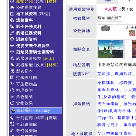
寵物介紹
[比較]
[夥伴]
怪物導覽搜尋
Φ人類
♂男♀女
適用種族性別
地下城資料
[料理]
標籤屬性
裝備
頭部
帽子
遺跡資料
影子任務資料
A:全
染色資訊
劇場任務資料
訓練所資料
使徒突襲任務資料
相關寫真
烈焰見習騎士團資料
武器改造模擬
[細工]
用兩種顏色的布編
武器聚能
[效果]
[材料]
物品說明
製衣樣本
艾莉娜
、
瑪姆斯汀
販賣NPC
打鐵設計圖
小棕狐狸
、
棕狐狸
可生產物品
黃金哥布林
、
巨大
料理食譜
角色稱號
牛(反常的稱號)
、
發
食物效果
掉落怪物
光石頭殭屍
、
發光
奇幻系列 - Fantasy
(困難)劇毒哥不林
、
(Type3)
、
暗影箭手(T
奇幻藝廊
[精華]
[廣場]
奇幻繪圖館
駭骨弓箭手
、
黃金
奇幻音樂廳
艾菲中級最後寶箱
地下城取得