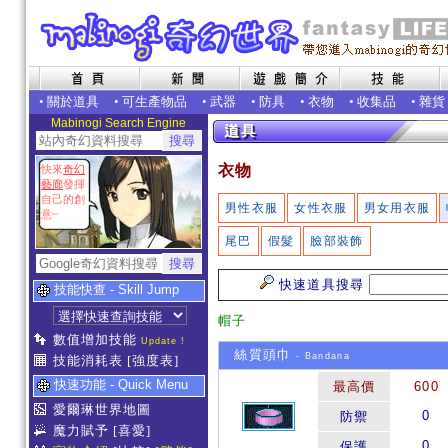
•
關於道具
•
可生產物品
•
武器
•
防具
•
衣物
•
收集品
•
雜貨
Mabinogi Search Engine
衣物
快來
奇幻
藝廊
發揮
自己的創
男性衣服
女性衣服
男女用衣服
意~
尾巴
假髮
臉部裝飾
快速道具搜尋
技能快查 - Skill Jump
帽子
數值增加技能
Update !
絲質頭巾
- Bandana
技能消耗表
[強度表]
快速功能 - Quick Menu
最高價
600
愛爾琳世界地圖
0
防禦
魔力賦予
[喜愛]
0
保護