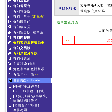
奇幻寫真館
艾菲中級4人地下城
奇幻伸展台
其他取得法
螞蟻洞穴寶箱堆
奇幻電影院
奇幻小幫手
[走私販]
奇幻圖書館
道具主題討論
奇幻氣象局
目前尚
奇幻留言版
[精華區]
奇幻閒聊區
請
msg.
奇幻遊戲看板查詢器
奇幻交易版
奇幻序號分享版
奇幻投票所
主題討論
[焦點]
角色名字顏色計算器
奇怪？不一樣
#5
更新頁面 - Update
[任務][主線任務]
G25主線任務 - 日蝕
[任務][主線/故事劇情]
寵物訓練師任務
[遊戲簡介][地圖]
摩格梅爾