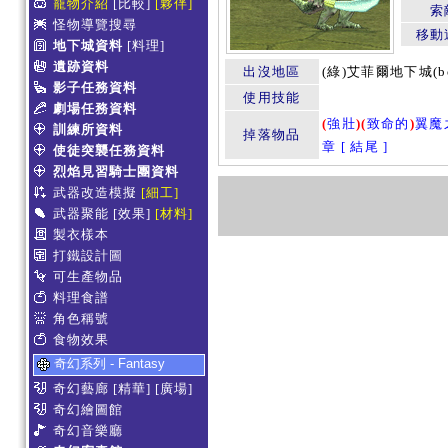
寵物介紹
[比較]
[夥伴]
索
怪物導覽搜尋
移動
地下城資料
[料理]
遺跡資料
出沒地區
(綠)艾菲爾地下城(b
影子任務資料
使用技能
劇場任務資料
(
強壯
)
(
致命的
)
翼魔
訓練所資料
掉落物品
章 [ 結尾 ]
使徒突襲任務資料
烈焰見習騎士團資料
武器改造模擬
[細工]
武器聚能
[效果]
[材料]
製衣樣本
打鐵設計圖
可生產物品
料理食譜
角色稱號
食物效果
奇幻系列 - Fantasy
奇幻藝廊
[精華]
[廣場]
奇幻繪圖館
奇幻音樂廳