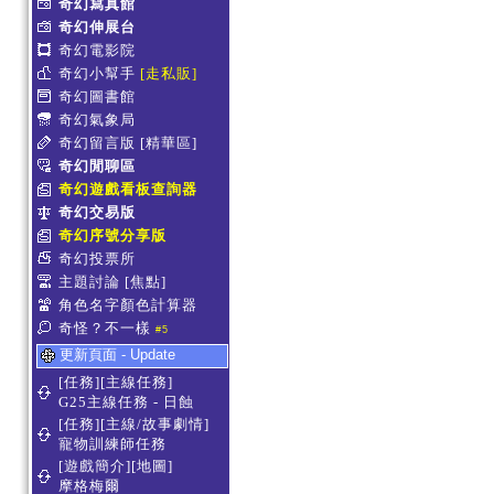
奇幻寫真館
奇幻伸展台
奇幻電影院
奇幻小幫手
[走私販]
奇幻圖書館
奇幻氣象局
奇幻留言版
[精華區]
奇幻閒聊區
奇幻遊戲看板查詢器
奇幻交易版
奇幻序號分享版
奇幻投票所
主題討論
[焦點]
角色名字顏色計算器
奇怪？不一樣
#5
更新頁面 - Update
[任務][主線任務]
G25主線任務 - 日蝕
[任務][主線/故事劇情]
寵物訓練師任務
[遊戲簡介][地圖]
摩格梅爾