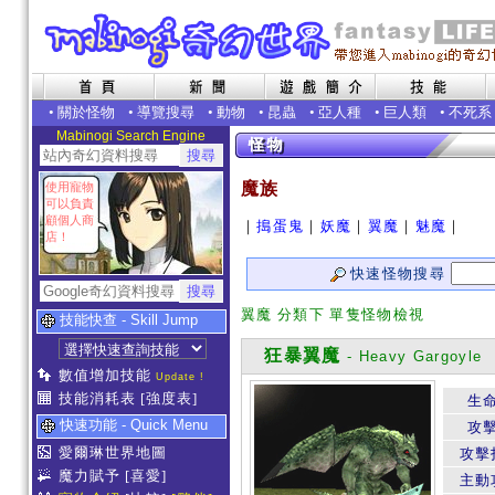
•
關於怪物
•
導覽搜尋
•
動物
•
昆蟲
•
亞人種
•
巨人類
•
不死系
Mabinogi Search Engine
魔族
使用寵物
可以負責
顧個人商
｜
搗蛋鬼
｜
妖魔
｜
翼魔
｜
魅魔
｜
店！
快速怪物搜尋
翼魔 分類下 單隻怪物檢視
技能快查 - Skill Jump
狂暴翼魔
- Heavy Gargoyle
數值增加技能
Update !
技能消耗表
[強度表]
生
快速功能 - Quick Menu
攻
愛爾琳世界地圖
攻擊
魔力賦予
[喜愛]
主動