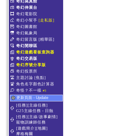
奇幻寫真館
奇幻伸展台
奇幻電影院
奇幻小幫手
[走私販]
奇幻圖書館
奇幻氣象局
奇幻留言版
[精華區]
奇幻閒聊區
奇幻遊戲看板查詢器
奇幻交易版
奇幻序號分享版
奇幻投票所
主題討論
[焦點]
角色名字顏色計算器
奇怪？不一樣
#5
更新頁面 - Update
[任務][主線任務]
G25主線任務 - 日蝕
[任務][主線/故事劇情]
寵物訓練師任務
[遊戲簡介][地圖]
摩格梅爾