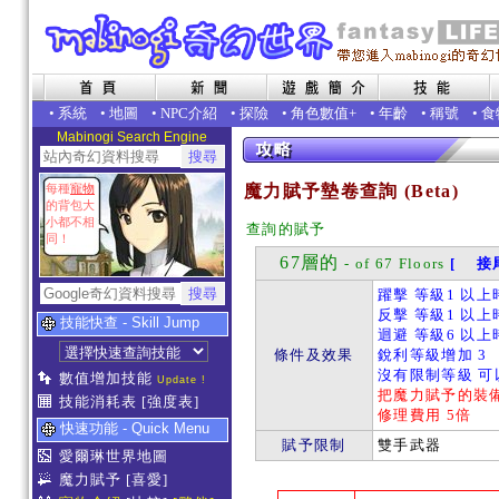
•
系統
•
地圖
•
NPC介紹
•
探險
•
角色數值+
•
年齡
•
稱號
•
食
Mabinogi Search Engine
每種
寵物
魔力賦予墊卷查詢 (Beta)
的背包大
小都不相
查詢的賦予
同！
67層的
- of 67 Floors
[ 接尾
躍擊 等級1 以上
反擊 等級1 以上時
技能快查 - Skill Jump
迴避 等級6 以上
條件及效果
銳利等級增加 3
沒有限制等級 可
數值增加技能
Update !
把魔力賦予的裝
技能消耗表
[強度表]
修理費用 5倍
快速功能 - Quick Menu
賦予限制
雙手武器
愛爾琳世界地圖
魔力賦予
[喜愛]