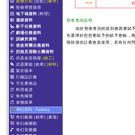
寵物介紹
[比較]
[夥伴]
msg.
怪物導覽搜尋
地下城資料
[料理]
遺跡資料
墊卷查詢說明
影子任務資料
由於墊卷查詢的規則會因要賦
劇場任務資料
先選擇好您想要賦予的賦予卷軸，再
訓練所資料
階段僅供註冊會員使用，若有任何
使徒突襲任務資料
烈焰見習騎士團資料
武器改造模擬
[細工]
武器聚能
[效果]
[材料]
製衣樣本
打鐵設計圖
可生產物品
料理食譜
角色稱號
食物效果
奇幻系列 - Fantasy
奇幻藝廊
[精華]
[廣場]
奇幻繪圖館
奇幻音樂廳