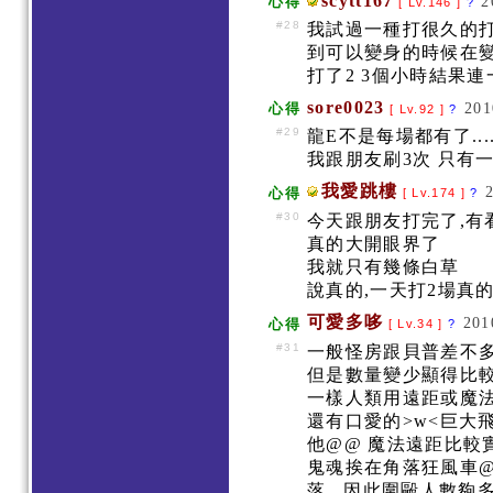
scytt167
2
心得
[ Lv.146 ]
?
#28
我試過一種打很久的
到可以變身的時候在
打了2 3個小時結果
sore0023
201
心得
[ Lv.92 ]
?
#29
龍E不是每場都有了....
我跟朋友刷3次 只有一次
我愛跳樓
心得
[ Lv.174 ]
?
#30
今天跟朋友打完了,
真的大開眼界了
我就只有幾條白草
說真的,一天打2場真
可愛多哆
201
心得
[ Lv.34 ]
?
#31
一般怪房跟貝普差不
但是數量變少顯得比較
一樣人類用遠距或魔法
還有口愛的>w<巨大
他@@ 魔法遠距比較
鬼魂挨在角落狂風車@
落...因此圍毆人數夠