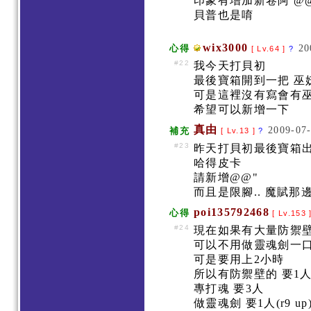
印象有增加新卷阿 @
貝普也是唷
wix3000
20
心得
[ Lv.64 ]
?
#22
我今天打貝初
最後寶箱開到一把 巫
可是這裡沒有寫會有
希望可以新增一下
真由
2009-07-
補充
[ Lv.13 ]
?
#23
昨天打貝初最後寶箱
哈得皮卡
請新增@@"
而且是限腳.. 魔賦那
poi135792468
心得
[ Lv.153 
#24
現在如果有大量防禦壁
可以不用做靈魂劍一
可是要用上2小時
所以有防禦壁的 要1人(
專打魂 要3人
做靈魂劍 要1人(r9 up