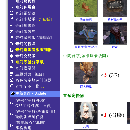
奇幻寫真館
奇幻伸展台
奇幻電影院
奇幻小幫手
[走私販]
吸血蝙蝠
棺材寶箱怪
奇幻圖書館
奇幻氣象局
奇幻留言版
[精華區]
奇幻閒聊區
盜墓者(藍色強化)
屍妖
奇幻遊戲看板查詢器
奇幻交易版
中間首領(該樓層最後間)
奇幻序號分享版
奇幻投票所
3
主題討論
[焦點]
×
(3F)
角色名字顏色計算器
奇怪？不一樣
巨大飛蛾
#5
更新頁面 - Update
首領房怪物
[任務][主線任務]
G25主線任務 - 日蝕
[任務][主線/故事劇情]
1
×
(召喚)
寵物訓練師任務
[遊戲簡介][地圖]
女妖
摩格梅爾