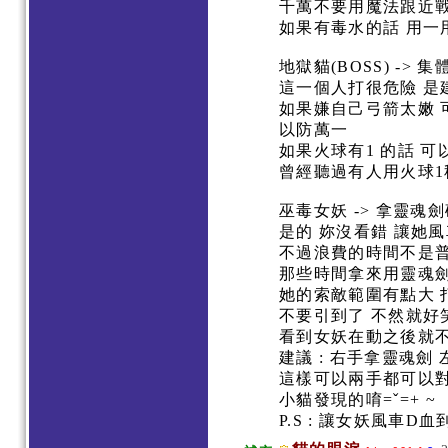
千萬不要用魔法跟近戰 
如果有毒水的話 用一
地獄貓(BOSS) -> 
這一個人打很危險 是
如果嫌自己弓箭太嫩 
以防萬一
如果火球有1 的話 
曾經聽過有人用火球1
巫毒女妖 -> 拿靈魂
是的 妳沒看錯 讓她風車到
不過浪費的時間不是
那些時間拿來用靈魂劍
她的索敵範圍有點大
不要引到了 不然就
看到女妖在動之後就
建議 : 右手拿靈魂劍
這樣可以兩手都可以對
小貓發現的唷=ˇ=+ ~
P.S : 讓女妖風車