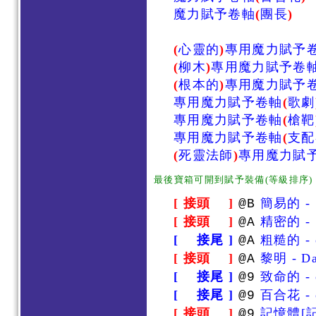
魔力賦予卷軸
(
團長
)
(
心靈的
)
專用魔力賦予
(
柳木
)
專用魔力賦予卷
(
根本的
)
專用魔力賦予
專用魔力賦予卷軸
(
歌劇
專用魔力賦予卷軸
(
槍靶
專用魔力賦予卷軸
(
支配
(
死靈法師
)
專用魔力賦
最後寶箱可開到賦予裝備(等級排序)
[ 接頭 ]
簡易的 - 
@B
[ 接頭 ]
精密的 - S
@A
[ 接尾 ]
粗糙的 - o
@A
[ 接頭 ]
黎明 - D
@A
[ 接尾 ]
致命的 - o
@9
[ 接尾 ]
百合花 - o
@9
[ 接頭 ]
記憶體[記憶
@9