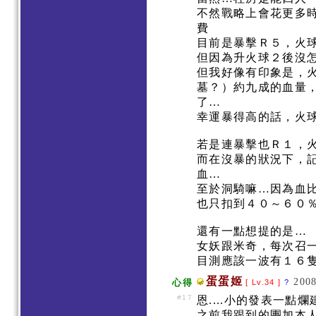
不然戰略上會花更多
費
目前是暴擊Ｒ５，火
但因為升火球２後沒
但我好像有印象是，
墓？）約九成的血量
了…
幸運暴得高的話，火
若是連暴擊也Ｒ１，
而在沒暴的狀況下，
血…
至於洞騎嘛…因為血
也只扣到４０～６０
還有一點想提的是…
女妖跟米奇，每次召
目測應該一波有１６
蛋蛋姬
2008
心得
[ Lv.34 ]
?
#17
恩....小的發表一點
之前我跟到的團加本