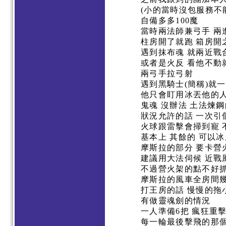
(小的當時沒包服務不
自備多多100魔
當時兩法師兼弓手 兩
柱房開了就跑 箱房開
遇到抹布魂 就兩近戰合
或者是火反 看他不動
兩弓手拉弓射
遇到黑騎士(簡稱)就
他只會盯用冰丟他的
鬼魂 沒辦法 土法煉
狀況允許的話 一次引
火球跟雷擊會掃到寵 
基本上 其餘的 可以冰
摩斯拉的部分 要卡營
建議用大法伺候 近
不過營火架的點不好抓
摩斯拉的風車全房間
打王房的話 慢慢的
有做靈魂劍的情況
一人準備6把 瘋狂重
每一輪最後擊飛的那