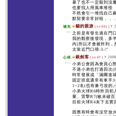
暴了也不一定殺到沒
也要找人用風車堆怪
不然會引一堆找自己
默契要非常好啦．．
貓的眼淚
補充
[ Lv.601 ]
?
#9
之前是有發生過在門
我的觀察後發現，多半
內]所以才會被炸到
太靠近門口唷-3-\"
銀劍客
2008
心得
[ Lv.67 ]
?
#10
小弟公會因為會員心
不過小弟也打過四次(
時常發展成「滿團進
固定班底通常有車手3~
1~2名(也有兼弓攻的
小弟火球R6時炸貝初
量、雷擊R7(敏未破
目前火球R4未下去實
因應有時會有沒空放