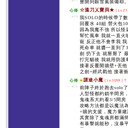
#37
會開到銀雪嵐裝備耶
☆溫刀乂寶貝★
心得
[ Lv.27
#38
我SOLO的時候帶了
回覆水 40組 營火包1
因為我魔不強 所以怪
幫忙風車 我就一直火
寵 反正他不會李我 
死命車 就醬一直到了3
劍 扔下去 就掰掰了 
打完貓後 我就用防護
接著反覆開牆壁+丟他
之劍+經武戳他 接著
謎途小魔
心得
[ Lv.1059 ]
?
#39
前陣子終於跑去sol
人型怪都約鎖半間房
鬼魂系大約看3/5間房
攻略方法都是以魔法
+牆的支援，魔力量建議
其實除了鬼魂房都滿
有暴擊就能秒，沒暴平