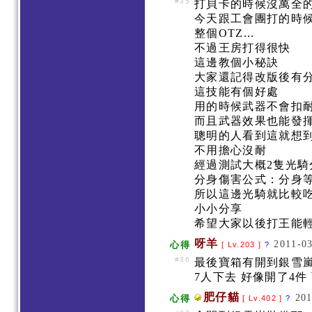
#35
打貝卡的時候沒萬全
今天跟工會團打的時候
整個OTZ...
不過王房打得很快
這邊教個小秘訣
大家還記得改版後有
這技能有個好處
用的時候武器不會扣
而且武器效果也能發
聰明的人看到這就想
不用擔心沒耐
經過測試大概2隻光騎
分身傷害公式：分身等級
所以這邊光騎就比較
小小分享
希望大家以後打王能
呀羊
2011-03
心得
[ Lv.203 ]
?
#36
最後寶箱有開到銀雪
7人下去 好像開了4件 可是
肥仔貓
201
心得
[ Lv.402 ]
?