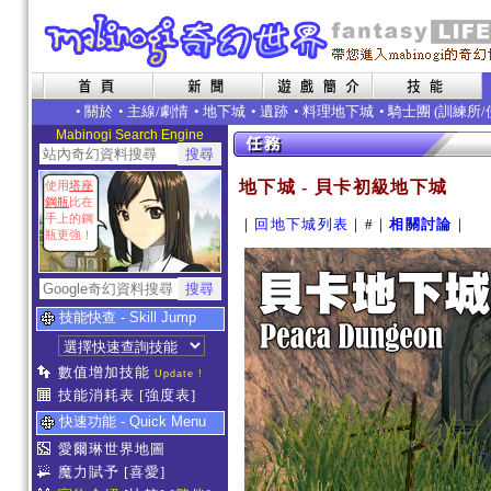
•
關於
•
主線/劇情
•
地下城
•
遺跡
•
料理地下城
• 騎士團 (
訓練所
/
Mabinogi Search Engine
地下城 - 貝卡初級地下城
使用
塔座
鋼瓶
比在
手上的鋼
｜
回地下城列表
｜#｜
相關討論
｜
瓶更強！
技能快查 - Skill Jump
數值增加技能
Update !
技能消耗表
[強度表]
快速功能 - Quick Menu
愛爾琳世界地圖
魔力賦予
[喜愛]