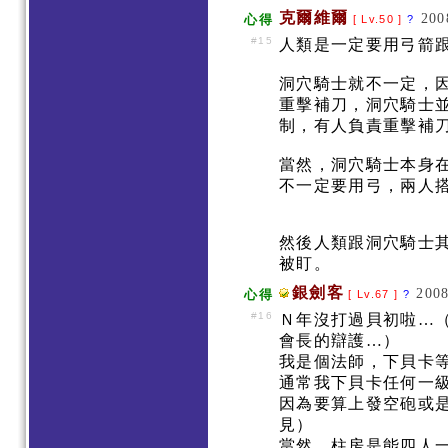
克爾維爾
200
心得
[ Lv.50 ]
?
#15
人類是一定要用弓箭
洞穴騎士就不一定，
重擊補刀，洞穴騎士
制，有人負責重擊補
當然，洞穴騎士本身
不一定要用弓，兩人
然後人類跟洞穴騎士
被盯。
銀劍客
2008
心得
[ Lv.67 ]
?
#16
Ｎ年沒打過貝初啦…
會長的辯護…）
我是個法師，下貝卡
通常我下貝卡任何一
因為要算上發空砲或
見）
當然…柱房是能四人