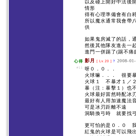
以及碰上開好中法後開
情形
得有心理準備會有白
所以魔水通常我會帶
供
如果鬼房滅了的話，
然後其他隊友進去一
進門一併踢了(踢不痛
影月
2008-01-
心得
[ Lv.20 ]
?
#11
呀０．０．．
火球嘛．．． 很要
火球１ 不暴才１／
暴（注：暴擊１）也
火球最好當然時配冰
最好有人用加速魔法
可是冰刃距離不遠
洞騎換弓時 就要找
更可怕的是０．０ 
紅鬼的火球是可以飛