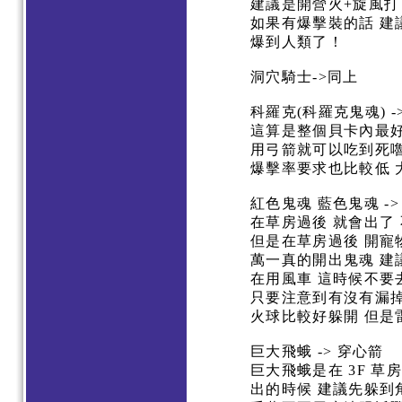
建議是開營火+旋風打
如果有爆擊裝的話 建議
爆到人類了！
洞穴騎士->同上
科羅克(科羅克鬼魂) -
這算是整個貝卡內最好
用弓箭就可以吃到死嚕
爆擊率要求也比較低 
紅色鬼魂 藍色鬼魂 -
在草房過後 就會出了
但是在草房過後 開
萬一真的開出鬼魂 建
在用風車 這時候不要
只要注意到有沒有漏
火球比較好躲開 但是
巨大飛蛾 -> 穿心箭
巨大飛蛾是在 3F 草
出的時候 建議先躲到