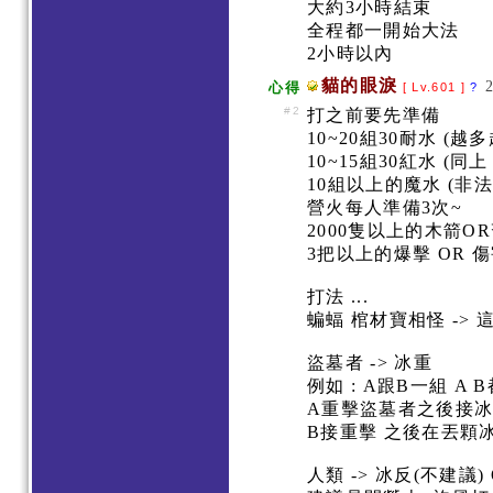
大約3小時結束
全程都一開始大法
2小時以內
貓的眼淚
心得
[ Lv.601 ]
?
#2
打之前要先準備
10~20組30耐水 (
10~15組30紅水 (同
10組以上的魔水 (非
營火每人準備3次~
2000隻以上的木箭O
3把以上的爆擊 OR 傷
打法 ...
蝙蝠 棺材寶相怪 ->
盜墓者 -> 冰重
例如 : A跟B一組 A
A重擊盜墓者之後接
B接重擊 之後在丟顆冰 
人類 -> 冰反(不建議)