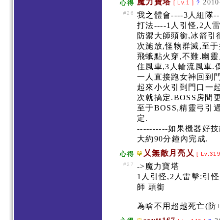
魔力寶塔
2010
心得
[ Lv.1 ]
?
#26
我之體會----3人組隊
打法----1人引怪,
防禦大師頭銜,冰箭引
次施放,怪物群滅,至
飛蛾點火穿,不難.幽
住風車,3人輪流風車
一人直接跑女神回到門
起來小火引到門口一起
次就搞定.BOSS房間
至于BOSS,精靈弓引
定.
----------如果
大約90分鐘內完成.
乂無敵月亮乂
心得
[ Lv.31
#27
->魔力寶塔
1人引怪,2人雷擊:引
師 頭銜
為啥不用超越死亡(防+6