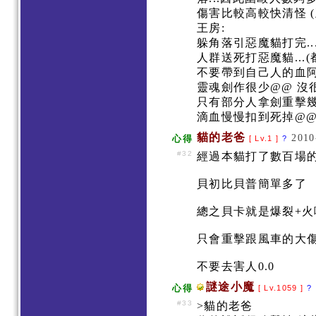
傷害比較高較快清怪 
王房:
躲角落引惡魔貓打完..
人群送死打惡魔貓...
不要帶到自己人的血阿
靈魂劍作很少@@ 沒
只有部分人拿劍重擊幾
滴血慢慢扣到死掉@
貓的老爸
2010
心得
[ Lv.1 ]
?
#32
經過本貓打了數百場
貝初比貝普簡單多了
總之貝卡就是爆裂+火
只會重擊跟風車的大
不要去害人0.0
謎途小魔
心得
[ Lv.1059 ]
?
#33
>貓的老爸