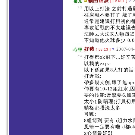
貓的眼淚
補充
[ Lv.601 ]
?
#3
用以上打法 之前打過最
柱房就不要打了 敲了就跑
通常是建議打貝初的都
專攻近戰的不太建議去
法師丟大法K人類跟盜
不知道他火球多少 0.0
好豬
2007-04-
心得
[ Lv.13 ]
?
#4
打得都ok耐下...好辛
以我的exp..
以下係如果8人打的話=
打近戰:
帶多幾支劍,壞了無npc
仲要有10-12組紅水
要的技能:反擊要6,風車(
太小),防唔理(打貝初用
精格都唔洗太多
弓戰:
8組箭到 要有5組力
風箭一定要有啦 d都o
x心箭最好5!