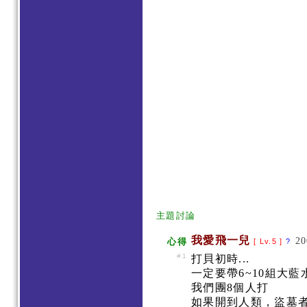
主題討論
我愛飛一兒
20
心得
[ Lv.5 ]
?
#1
打貝初時...
一定要帶6~10組大藍
我們團8個人打
如果開到人類，盜墓