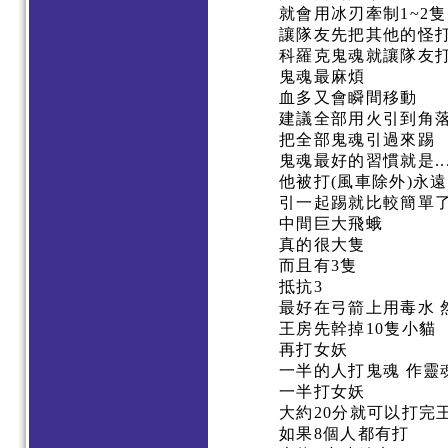
就會用冰刃牽制1~2隻
讓隊友先把其他的怪
科羅克鬼魂就讓隊友打
鬼魂最麻煩
血多又會瞬間移動
建議全部用火引到角
把全部鬼魂引過來踢
鬼魂最好的習慣就是..
他被打(風車除外)永
引一起踢就比較簡單
中間巨大飛蛾
真的很大隻
而且有3隻
抵抗3
最好在弓箭上用毒水
王房先幹掉10隻小貓
再打女妖
一半的人打鬼魂 作靈
一半打女妖
大約20分就可以打完
如果8個人都有打