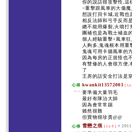
你的說話很攻擊性,這
>重擊跟風車的大傷
想說打貝卡城,近戰
相反法師和弓手反而
總不能用爆裂,火噴打鬼
團補也是為戰士補血的
個人經驗重擊+風車
人夠多,鬼魂根本用
鬼魂可用卡牆風車的方
因為每房的正規怪也
有雙修的人會很方便,
了
王房的話安全打法是穿
kwankit13572003
心得
[ Lv
#34
要準備大量羽毛
最好有隊治大師
因為會常常踢
雖然很難
但寶物很珍貴@@
雪戀之痕
2011
心得
[ Lv.3 ]
?