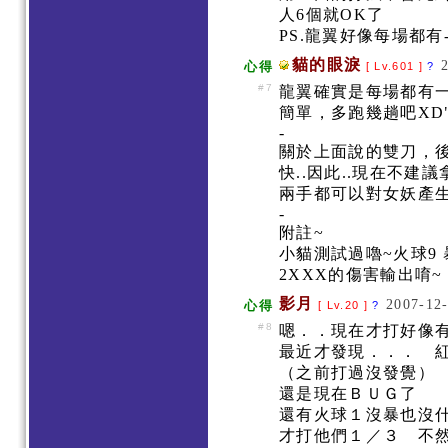
人6個就OK了
PS.龍翼好像每場都有- 
貓的眼淚
心得
[ Lv.601 ]
?
#7
龍翼確實是每場都有
簡單，多跑幾趟吧XD
-
關於上面說的雙刀，
快..因此..現在不
兩手都可以對女妖產
-
附註~
小貓測試過嚕~火球9 
2XXX的傷害輸出唷~ 
影月
2007-12-
心得
[ Lv.20 ]
?
#8
嗯．．現在才打好像
最近才發現．．． 
（之前打過沒發覺）
還是現在ＢＵＧ了
還有火球１沒暴也沒什
才打他們１／３ 不