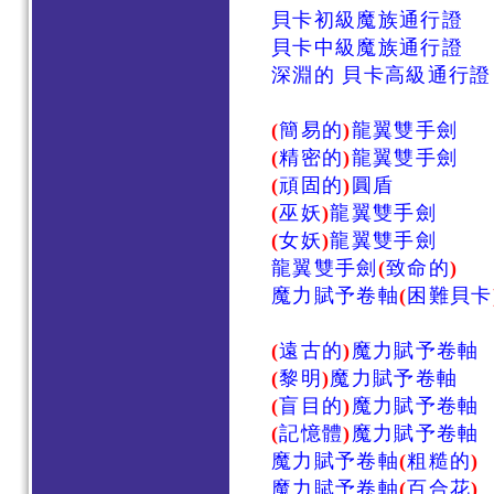
貝卡初級魔族通行證
貝卡中級魔族通行證
深淵的 貝卡高級通行證
(
簡易的
)
龍翼雙手劍
(
精密的
)
龍翼雙手劍
(
頑固的
)
圓盾
(
巫妖
)
龍翼雙手劍
(
女妖
)
龍翼雙手劍
龍翼雙手劍
(
致命的
)
魔力賦予卷軸
(
困難貝卡
(
遠古的
)
魔力賦予卷軸
(
黎明
)
魔力賦予卷軸
(
盲目的
)
魔力賦予卷軸
(
記憶體
)
魔力賦予卷軸
魔力賦予卷軸
(
粗糙的
)
魔力賦予卷軸
(
百合花
)