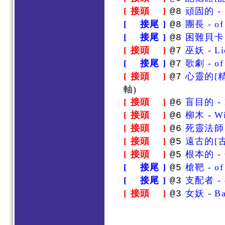
[ 接頭 ]
頑固的 - S
@8
[ 接尾 ]
團長 - of
@8
[ 接尾 ]
困難貝卡 - 
@8
[ 接頭 ]
巫妖 - Li
@7
[ 接尾 ]
歌劇 - of
@7
[ 接頭 ]
心靈的[精神的
@7
軸)
[ 接頭 ]
盲目的 - 
@6
[ 接頭 ]
柳木 - Wi
@6
[ 接頭 ]
死靈法師 -
@6
[ 接頭 ]
遠古的[古代
@5
[ 接頭 ]
根本的 - O
@5
[ 接尾 ]
槍靶 - of 
@5
[ 接尾 ]
支配者 - o
@3
[ 接頭 ]
女妖 - Ba
@3