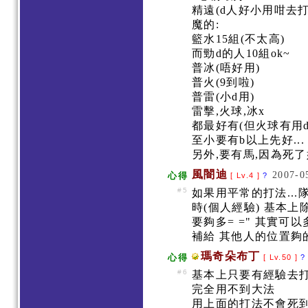
精遠(d人好小用咁去打l
魔的:
籃水15組(不太高)
而勁d的人10組ok~
普冰(唔好用)
普火(9到啦)
普雷(小d用)
雷擊,火球,冰x
都最好有(但火球有用d=
至小要有b以上先好..
另外,要有馬,因為死了好
風闇迪
2007-0
心得
[ Lv.4 ]
?
#5
如果用平常的打法...
時(個人經驗) 基本上
要夠多= =" 其實可
補給 其他人的位置夠
瑪奇朵布丁
心得
[ Lv.50 ]
?
#6
基本上只要有經驗去
完全用不到大法
用上面的打法不會死到5