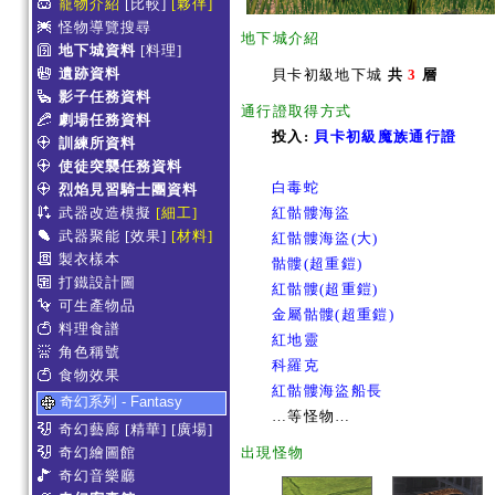
寵物介紹
[比較]
[夥伴]
怪物導覽搜尋
地下城介紹
地下城資料
[料理]
遺跡資料
貝卡初級地下城
共
3
層
影子任務資料
通行證取得方式
劇場任務資料
投入:
貝卡初級魔族通行證
訓練所資料
使徒突襲任務資料
白毒蛇
烈焰見習騎士團資料
武器改造模擬
[細工]
紅骷髏海盜
武器聚能
[效果]
[材料]
紅骷髏海盜(大)
製衣樣本
骷髏(超重鎧)
打鐵設計圖
紅骷髏(超重鎧)
可生產物品
金屬骷髏(超重鎧)
料理食譜
紅地靈
角色稱號
科羅克
食物效果
紅骷髏海盜船長
奇幻系列 - Fantasy
…等怪物…
奇幻藝廊
[精華]
[廣場]
奇幻繪圖館
出現怪物
奇幻音樂廳