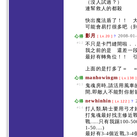
（沒人試過？）
連幫救人的都殺
快出魔法盾了！！ 
可能會易打很多吧（
影月
2008-01-
心得
[ Lv.20 ]
?
#12
不只是卡門縫間啦．
我之前的是 還差一
最好有轉角位！！ 
上面的是打多了＝ ＝
manhowingm
心得
[ Lv.138 
#13
鬼魂房時,請活用風車
間,即敵人不能對你射箭
newhinhin
心得
[ Lv.122 ]
?
#14
打人類,騎士要用弓才好打
打鬼魂最好找主修近戰
戰.....只有我踢10
1-50....)
最好有3-4個近戰,3-