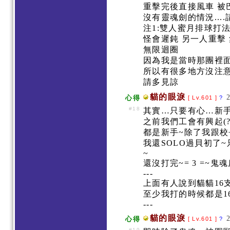
重擊完後直接風車 
沒有靈魂劍的情況...
注1:雙人蜜月排球打
怪會遲鈍 另一人重擊
無限迴圈
因為我是當時那團裡
所以有很多地方沒注
請多見諒
貓的眼淚
心得
[ Lv.601 ]
?
#18
其實…只要有心…新
之前我們工會有興起(
都是新手~除了我跟校
我還SOLO過貝初了
~
還沒打完~= 3 =~鬼
---
上面有人說到貓貓16支
至少我打的時候都是1
---
貓的眼淚
心得
[ Lv.601 ]
?
#19