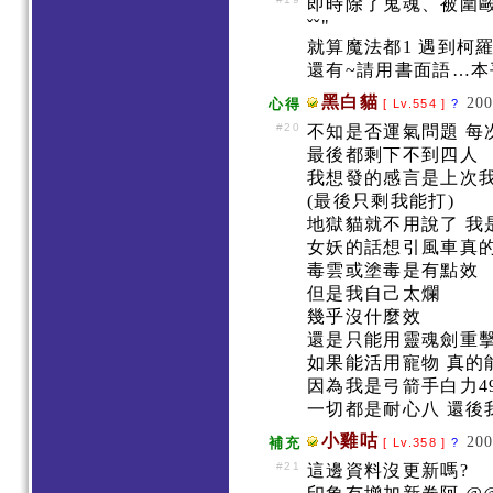
即時除了鬼魂、被圍
ˇˇ"
就算魔法都1 遇到柯
還有~請用書面語…
黑白貓
200
心得
[ Lv.554 ]
?
#20
不知是否運氣問題 
最後都剩下不到四人
我想發的感言是上次我
(最後只剩我能打)
地獄貓就不用說了 
女妖的話想引風車真
毒雲或塗毒是有點效
但是我自己太爛
幾乎沒什麼效
還是只能用靈魂劍重
如果能活用寵物 真
因為我是弓箭手白力4
一切都是耐心八 還後
小雞咕
200
補充
[ Lv.358 ]
?
#21
這邊資料沒更新嗎?