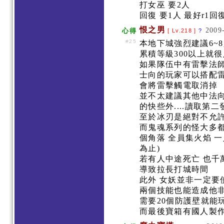
打女巫 要2人
回復 要1人 最好r1回
恨之男
2009
心得
[ Lv.218 ]
?
#25
本地下城強烈建議6~
累積等級300以上就很
如果隊伍中有雷擊法師
士向的玩家可以搭配雷
會將雷擊觸電取消掉
並不太建議其他中法向
的快些外....讀取第
至於冰刃是絕對不允
而鬼魂系列的怪大多都
個角落 全員集火焰 
為止)
若有人中途死亡 也千
導致拉長打城時間
此外 女妖並非一定要
兩個技能也能造成他非
需要20個防護壁就能
而最後寶箱有國人製作