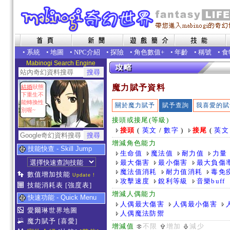
•
系統
•
地圖
•
NPC介紹
•
探險
•
角色數值+
•
年齡
•
稱號
•
食
Mabinogi Search Engine
魔力賦予資料
結婚
狀態
下重生不
能轉換性
關於魔力賦予
賦予查詢
我喜愛的賦
別喔~
接頭或接尾(等級)
接頭
(
英文
/
數字
)
接尾
(
英文
增減角色能力
技能快查 - Skill Jump
生命值
魔法值
耐力值
力量
最大傷害
最小傷害
最大負傷
魔法值消耗
耐力值消耗
毒免
數值增加技能
Update !
攻擊速度
銳利等級
音樂buff
技能消耗表
[強度表]
增減人偶能力
快速功能 - Quick Menu
人偶最大傷害
人偶最小傷害
愛爾琳世界地圖
人偶魔法防禦
魔力賦予
[喜愛]
增減值
不限
增加
減少