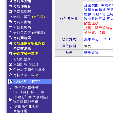
奇幻寫真館
連續技能: 導電拳擊
奇幻伸展台
連續技能精通 等級
奇幻電影院
復原 等級1 以上時
奇幻小幫手
[走私販]
條件及效果
沒有限制等級 可
奇幻圖書館
防禦減少 4
奇幻氣象局
把魔力賦予的裝
修理費用 7倍
奇幻留言版
[精華區]
奇幻閒聊區
取得方式
冠軍拳套
→
201
奇幻遊戲看板查詢器
賦予限制
拳套
奇幻交易版
墊卷
墊卷查詢
奇幻序號分享版
奇幻投票所
主題討論
[焦點]
角色名字顏色計算器
奇怪？不一樣
#5
更新頁面 - Update
[任務][主線任務]
G25主線任務 - 日蝕
[任務][主線/故事劇情]
寵物訓練師任務
[遊戲簡介][地圖]
摩格梅爾