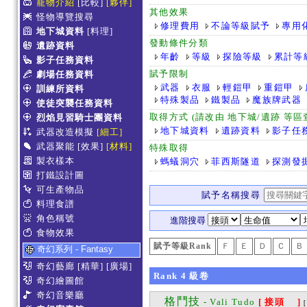
寵物介紹
[比較]
[夥伴]
其他效果
怪物導覽搜尋
修理費用
不論等級賦予
專用
地下城資料
[料理]
發動條件分類
遺跡資料
年齡
等級
探險等級
累計等
影子任務資料
賦予限制
劇場任務資料
武器
衣服
輕鎧甲
重鎧甲
訓練所資料
特殊製品
鐵製品
魔族牌武器
使徒突襲任務資料
取得方式 (請改由 地下城/遺跡 等
烈焰見習騎士團資料
地下城資料
遺跡資料
影子任
武器改造模擬
[細工]
武器聚能
[效果]
[材料]
特殊取得
製衣樣本
螞蟻洞穴
菲西斯隧道
探測發
打鐵設計圖
可生產物品
賦予名稱搜尋
料理食譜
角色稱號
進階搜尋
食物效果
賦予等級Rank
Ｆ
Ｅ
Ｄ
Ｃ
Ｂ
奇幻系列 - Fantasy
奇幻藝廊
[精華]
[廣場]
Rank
4
級卷
奇幻繪圖館
奇幻音樂廳
格鬥技
- Vali Tudo
[ 接頭 ]