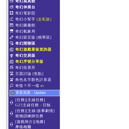
奇幻寫真館
奇幻伸展台
奇幻電影院
奇幻小幫手
[走私販]
奇幻圖書館
奇幻氣象局
奇幻留言版
[精華區]
奇幻閒聊區
奇幻遊戲看板查詢器
奇幻交易版
奇幻序號分享版
奇幻投票所
主題討論
[焦點]
角色名字顏色計算器
奇怪？不一樣
#5
更新頁面 - Update
[任務][主線任務]
G25主線任務 - 日蝕
[任務][主線/故事劇情]
寵物訓練師任務
[遊戲簡介][地圖]
摩格梅爾