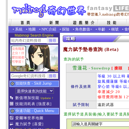
•
系統
•
地圖
•
NPC介紹
•
探險
•
角色數值+
•
年齡
•
稱號
•
食
Mabinogi Search Engine
沒有職業
魔力賦予墊卷查詢 (Beta)
之分！什
麼技能都
查詢的賦予
可學習！
雪蓮花
- Snowdrop
[ 接頭 
等級 30 以上時 
旋風擺蓮腿 等級6
技能快查 - Skill Jump
條件及效果
穿心箭 等級6 以
幸運減少 20
修理費用增加 12
數值增加技能
Update !
技能消耗表
[強度表]
賦予限制
遠距武器
快速功能 - Quick Menu
選擇賦予道具裝備(輸入要賦予道具
愛爾琳世界地圖
魔力賦予
[喜愛]