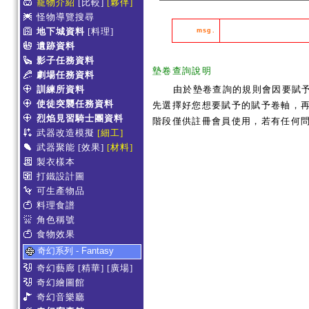
寵物介紹
[比較]
[夥伴]
怪物導覽搜尋
地下城資料
[料理]
msg.
遺跡資料
影子任務資料
墊卷查詢說明
劇場任務資料
訓練所資料
由於墊卷查詢的規則會因要賦
使徒突襲任務資料
先選擇好您想要賦予的賦予卷軸，再
烈焰見習騎士團資料
階段僅供註冊會員使用，若有任何
武器改造模擬
[細工]
武器聚能
[效果]
[材料]
製衣樣本
打鐵設計圖
可生產物品
料理食譜
角色稱號
食物效果
奇幻系列 - Fantasy
奇幻藝廊
[精華]
[廣場]
奇幻繪圖館
奇幻音樂廳