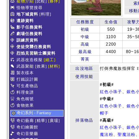
寵物介紹
[比較]
[夥伴]
索
怪物導覽搜尋
移動
地下城資料
[料理]
遺跡資料
任務難度
生命值
攻擊
影子任務資料
初級
550
19~3
劇場任務資料
中級
1100
35~5
訓練所資料
高級
2200
使徒突襲任務資料
最高級
4400
80~16
烈焰見習騎士團資料
菁英
武器改造模擬
[細工]
武器聚能
[效果]
[材料]
出沒地區
打倒弗魔族指揮官 II
製衣樣本
使用技能
打鐵設計圖
#初級#
可生產物品
紅色小珠子
、
銀色
料理食譜
角色稱號
#中級#
食物效果
紅色小珠子
、
銀色
奇幻系列 - Fantasy
帽子
掉落物品
#高級#
奇幻藝廊
[精華]
[廣場]
奇幻繪圖館
紅色小珠子
、
銀色
奇幻音樂廳
魔法粉
、
聖魔法粉