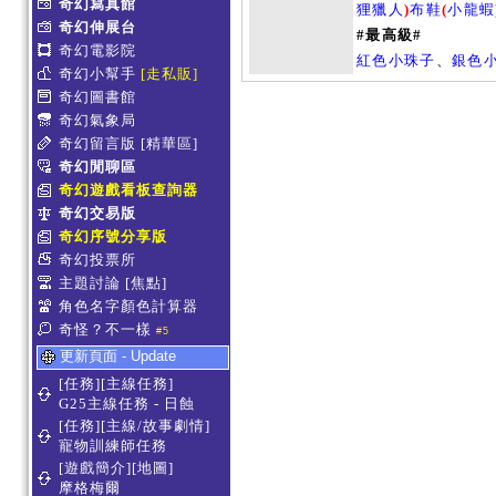
奇幻寫真館
狸獵人
)
布鞋
(
小龍蝦
奇幻伸展台
#最高級#
奇幻電影院
紅色小珠子
、
銀色
奇幻小幫手
[走私販]
奇幻圖書館
奇幻氣象局
奇幻留言版
[精華區]
奇幻閒聊區
奇幻遊戲看板查詢器
奇幻交易版
奇幻序號分享版
奇幻投票所
主題討論
[焦點]
角色名字顏色計算器
奇怪？不一樣
#5
更新頁面 - Update
[任務][主線任務]
G25主線任務 - 日蝕
[任務][主線/故事劇情]
寵物訓練師任務
[遊戲簡介][地圖]
摩格梅爾