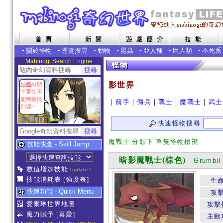
•
關於怪物
•
導覽搜尋
•
動物
•
昆蟲
•
亞人種
•
巨人類
•
不死系
Mabinogi Search Engine
影世界
結婚
狀態
下重生不
能轉換性
｜
箭手
｜
傭兵
｜
戰士
｜
魔戰士
｜
武士
別喔~
快速怪物搜尋
魔戰士 分類下 單隻怪物檢視
技能快查 - Skill Jump
暗影魔戰士(棕色)
- Grumbil
數值增加技能
Update !
技能消耗表
[強度表]
生
快速功能 - Quick Menu
攻
愛爾琳世界地圖
攻擊
魔力賦予
[喜愛]
主動