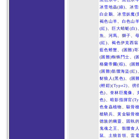
冰雪地蟲(綠)
、
冰雪
白企鵝
、
冰雪妖魔(
褐色山羊
、
白色山
(紅)
、
巨大蜻蜓(白)
魚
、
河馬
、
獅子
、
(紅)
、
褐色伊克西翁
藍色螃蟹
、
(困難)
(困難)蜘蛛鬥士
、
(
格蘭帝爾(棕)
、
(困
(困難)骷髏海盜(紅)
豺狼人(黑色)
、
(困
(輕鎧)(Type2)
、
徬
色)
、
奎林巨魔像
、
色)
、
暗影指揮官(Typ
色食蟲植物
、
駭骨
槍騎兵
、
黃金駭骨
德族的幽靈
、
固執的
鬼魂之王
、
骷髏食
鼠
、
土狼首領
、
雷