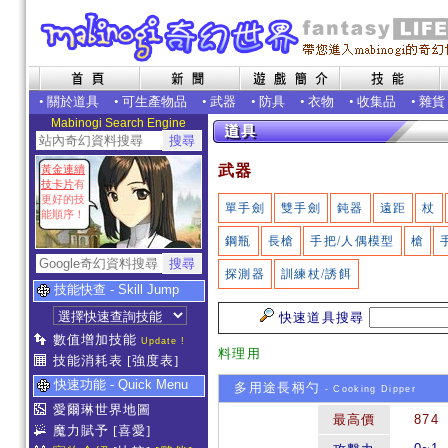
•
關於道具
•
可生產物品
•
武器
•
防具
•
衣物
•
收集品
•
雜貨
Mabinogi Search Engine
武器
黃金連續
技卡片
有
更好的技
單手劍
雙手劍
鈍器
遠距
杖
能順序！
鋼瓶
長槍
手把/人偶模型
槍
探測器
訓練杖/誘餌
技能快查 - Skill Jump
快速道具搜尋
數值增加技能
Update !
料理用
技能消耗表
[強度表]
快速功能 - Quick Menu
多用途長柄勺
- Cooking Dipper
愛爾琳世界地圖
最高價
874
魔力賦予
[喜愛]