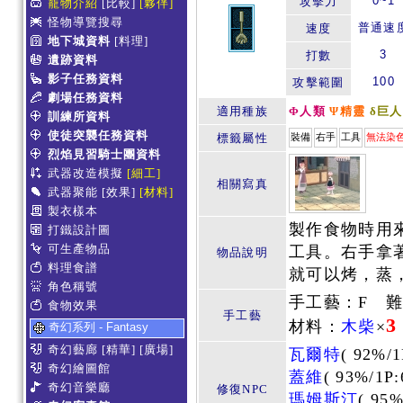
0~1
攻擊力
寵物介紹
[比較]
[夥伴]
怪物導覽搜尋
普通速
速度
地下城資料
[料理]
3
打數
遺跡資料
影子任務資料
100
攻擊範圍
劇場任務資料
適用種族
Φ人類
Ψ精靈
δ巨人
訓練所資料
使徒突襲任務資料
標籤屬性
裝備
右手
工具
無法染
烈焰見習騎士團資料
武器改造模擬
[細工]
相關寫真
武器聚能
[效果]
[材料]
製衣樣本
製作食物時用
打鐵設計圖
可生產物品
工具。右手拿
物品說明
料理食譜
就可以烤，蒸
角色稱號
手工藝：F 難度
食物效果
手工藝
3
材料：
木柴
×
奇幻系列 - Fantasy
奇幻藝廊
[精華]
[廣場]
瓦爾特
(
92%/1
奇幻繪圖館
蓋維
(
93%/1P:
奇幻音樂廳
修復NPC
瑪姆斯汀
(
95%