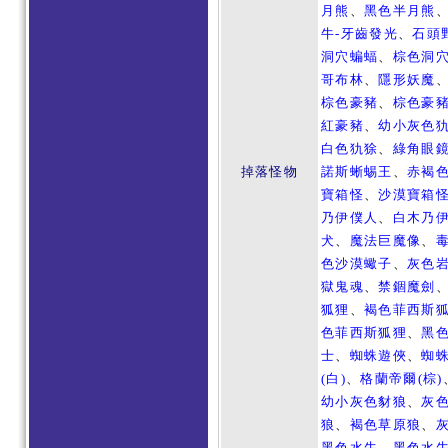
月熊
、
黑色半月熊
牛-牙齒發光
、
石頭
洞穴蝙蝠
、
棕色洞
哥布林
、
隱形妖魔
棕色豪豬
、
棕色豪
紅豪豬
、
幼小灰色
白色犰狳
、
綠角眼
掉落怪物
諾斯蜥蜴王
、
赤褐
寶箱怪
、
沙漠寶箱
乃伊僕人
、
白木乃
犬
、
魔法巨魔像
、
色沙漠蠍子
、
灰色
獄鬼魂
、
禁錮魔劍
狐狸
、
褐色菲西斯
色菲西斯狐狸
、
黑
士
、
蜘蛛遊俠
、
蜘
(白)
、
格蘭帝爾(棕)
幼小灰色豺狼
、
灰
狼
、
褐色草原狼
、
黑色水牛
、
黑色水