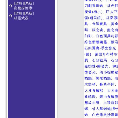
[攻略][系統]
刀劇毒蜘蛛
、
紅色
寵物探險隊
魔像(極小)
、
巨大亞
[攻略][系統]
髏(超重鎧)
、
紅骷髏
精靈武器
具
、
金製餐具
、
黃
睛
、
狼之魂
、
熊之
幻影
、
白色面具幻
綠色骷髏幽靈
、
板
石頭翼魔-手套發光
(鎧)
、
蒙面哥布林弓
屍
、
石頭戰馬
、
石
壺蜘蛛-腳發光
、
罈
螯發光
、
幼小棕尾
貓鼬
、
黑尾貓鼬
、
木野豬
、
長角牛羚
大耳食蟻獸
、
大耳
食蟻獸
、
鬃毛食蟻
無紋土狼
、
土狼首
蜴
、
仙人掌蜥蜴(身
蛛
、
白色條紋沙漠