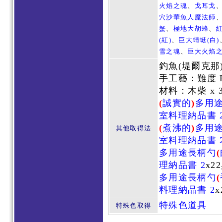
火焰之魂
、
戈耳戈
穴沙華魚人魔法師
蟹
、
極地大胡蜂
、
(紅)
、
巨大蜻蜓(白)
雪之魂
、
巨大火焰
釣魚(堤爾克那
手工藝：難度 
材料：木柴 x 
(
誠實的
)
多用
室料理納品書 
(
煮沸的
)
多用
其他取得法
室料理納品書 
多用途長柄勺
(
理納品書 2
x2
多用途長柄勺
(
料理納品書 2
x
特殊色道具
特殊色取得