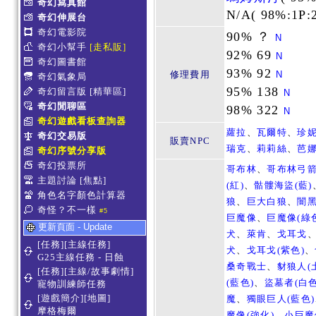
奇幻寫真館
N/A(
98%:1P:
奇幻伸展台
奇幻電影院
90% ？
N
奇幻小幫手
[走私販]
92% 69
N
奇幻圖書館
93% 92
修理費用
N
奇幻氣象局
95% 138
奇幻留言版
[精華區]
N
奇幻閒聊區
98% 322
N
奇幻遊戲看板查詢器
蘿拉
、
瓦爾特
、
珍
奇幻交易版
販賣NPC
瑞克
、
莉莉絲
、
芭
奇幻序號分享版
奇幻投票所
哥布林
、
哥布林弓
主題討論
[焦點]
(紅)
、
骷髏海盜(藍)
角色名字顏色計算器
狼
、
巨大白狼
、
闇
奇怪？不一樣
#5
巨魔像
、
巨魔像(綠
更新頁面 - Update
犬
、
萊肯
、
戈耳戈
[任務][主線任務]
犬
、
戈耳戈(紫色)
、
G25主線任務 - 日蝕
桑奇戰士
、
豺狼人(
[任務][主線/故事劇情]
(藍色)
、
盜墓者(白色
寵物訓練師任務
[遊戲簡介][地圖]
魔
、
獨眼巨人(藍色)
摩格梅爾
魔像(強化)
、
小巨魔