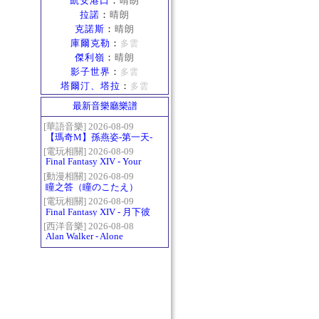
凱安港口
：
晴朗
拉諾
：
晴朗
克諾斯
：
晴朗
庫爾克勒
：
多雲
傑利嶺
：
晴朗
影子世界
：
多雲
塔爾汀、塔拉
：
多雲
最新音樂廳樂譜
[華語音樂] 2026-08-09
【瑪奇M】孫燕姿-第一天-
精修版
[電玩相關] 2026-08-09
Final Fantasy XIV - Your
Answer
[動漫相關] 2026-08-09
瞳之答（瞳のこたえ）
[電玩相關] 2026-08-09
Final Fantasy XIV - 月下彼
岸花 ～蛮神ツクヨミ討滅
[西洋音樂] 2026-08-08
Alan Walker - Alone
戦～