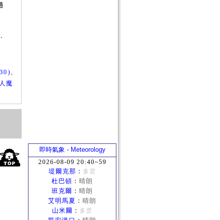
通
？
)、
0)
、
2人魔
即時氣象 - Meteorology
2026-08-09 20:40~59
堤爾克那
：
多雲
杜巴頓
：
晴朗
班克爾
：
晴朗
艾明馬夏
：
晴朗
山米爾
：
多雲