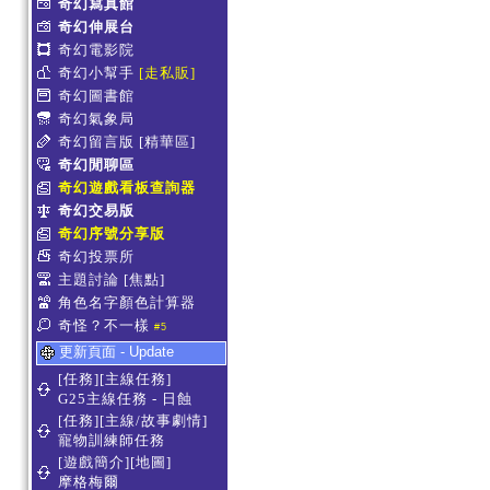
奇幻寫真館
奇幻伸展台
奇幻電影院
奇幻小幫手
[走私販]
奇幻圖書館
奇幻氣象局
奇幻留言版
[精華區]
奇幻閒聊區
奇幻遊戲看板查詢器
奇幻交易版
奇幻序號分享版
奇幻投票所
主題討論
[焦點]
角色名字顏色計算器
奇怪？不一樣
#5
更新頁面 - Update
[任務][主線任務]
G25主線任務 - 日蝕
[任務][主線/故事劇情]
寵物訓練師任務
[遊戲簡介][地圖]
摩格梅爾