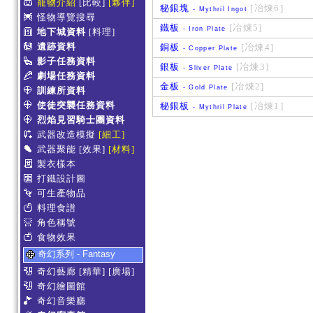
寵物介紹
[比較]
[夥伴]
秘銀塊
[冶煉6]
- Mythril Ingot
怪物導覽搜尋
鐵板
[冶煉5]
- Iron Plate
地下城資料
[料理]
遺跡資料
銅板
[冶煉4]
- Copper Plate
影子任務資料
銀板
[冶煉3]
- Sliver Plate
劇場任務資料
金板
[冶煉2]
- Gold Plate
訓練所資料
使徒突襲任務資料
秘銀板
[冶煉1]
- Mythril Plate
烈焰見習騎士團資料
武器改造模擬
[細工]
武器聚能
[效果]
[材料]
製衣樣本
打鐵設計圖
可生產物品
料理食譜
角色稱號
食物效果
奇幻系列 - Fantasy
奇幻藝廊
[精華]
[廣場]
奇幻繪圖館
奇幻音樂廳