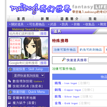
•
關於道具
•
可生產物品
•
武器
•
防具
•
衣物
•
收集品
•
雜貨
Mabinogi Search Engine
特殊搜尋
死亡時掉
落的裝備
不會被別
冶煉可製作物品
釣魚可釣到物品
人撿走！
快速道具搜尋
冶煉可製作物品
技能快查 - Skill Jump
物
數值增加技能
Update !
鐵塊
[冶煉F]
- Iron Ingot
技能消耗表
[強度表]
銅塊
[冶煉C]
- Copper Ingot
快速功能 - Quick Menu
銀塊
[冶煉A]
- Silver Ingot
愛爾琳世界地圖
魔力賦予
[喜愛]
金塊
[冶煉8]
- Gold Ingot