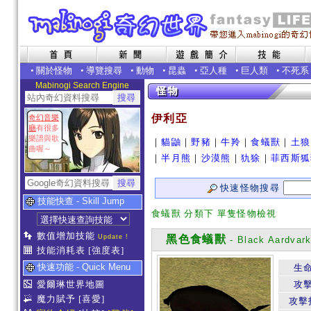
•
關於怪物
•
導覽搜尋
•
動物
•
昆蟲
•
亞人種
•
巨人類
•
不死系
Mabinogi Search Engine
伊利亞
奇幻音樂
廳
有很多
樂譜與歌
｜
貓鼬
｜
野豬
｜
牛羚
｜
食蟻獸
｜
土狼
曲喔～
｜
半月熊
｜
沙漠熊
｜
犰狳
｜
菲西斯狐
快速怪物搜尋
技能快查 - Skill Jump
食蟻獸 分類下 單隻怪物檢視
數值增加技能
Update !
黑色食蟻獸
- Black Aardvar
技能消耗表
[強度表]
快速功能 - Quick Menu
生
愛爾琳世界地圖
攻
魔力賦予
[喜愛]
攻擊