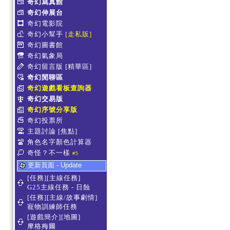
奇幻寫真館
奇幻伸展台
奇幻電影院
奇幻小幫手
[走私販]
奇幻圖書館
奇幻氣象局
奇幻留言版
[精華區]
奇幻閒聊區
奇幻遊戲看板查詢器
奇幻交易版
奇幻序號分享版
奇幻投票所
主題討論
[焦點]
角色名字顏色計算器
奇怪？不一樣
#5
更新頁面 - Update
[任務][主線任務]
G25主線任務 - 日蝕
[任務][主線/故事劇情]
寵物訓練師任務
[遊戲簡介][地圖]
摩格梅爾