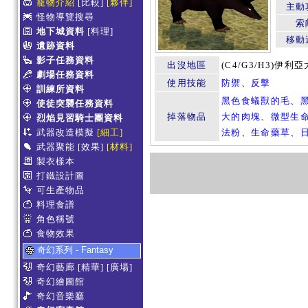
寵物介紹
[比較]
[夥伴]
主動
怪物導覽搜尋
索
地下城資料
[料理]
移動
遺跡資料
影子任務資料
出沒地區
(C4/G3/H3)伊
劇場任務資料
使用技能
防禦
、
反擊
訓練所資料
黑色食蟻獸的毛
、
使徒突襲任務資料
掉落物品
大的肉塊
、
微型生命
烈焰見習騎士團資料
武器改造模擬
[細工]
法粉
、
生命藥草
、
武器聚能
[效果]
[材料]
製衣樣本
打鐵設計圖
可生產物品
料理食譜
角色稱號
食物效果
奇幻系列 - Fantasy
奇幻藝廊
[精華]
[廣場]
奇幻繪圖館
奇幻音樂廳