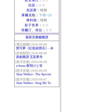
凱安港口
：
多雲
拉諾
：
多雲
克諾斯
：
晴朗
庫爾克勒
：
下雨+20
傑利嶺
：
晴朗
影子世界
：
多雲
塔爾汀、塔拉
：
多雲
最新音樂廳樂譜
[電玩相關] 2026-08-08
寶可夢《紅藍綠寶石》- 未
白鎮BGM (Littleroot Town)
[其他類型] 2026-08-08
原創樂譜 五彩夢舟
[東洋音樂] 2026-08-08
n-buna 夜明けと蛍
[西洋音樂] 2026-08-08
Alan Walker - The Spectre
[西洋音樂] 2026-08-07
Alan Walker - Sing Me To
Sleep