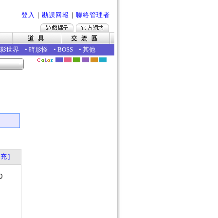
登入
｜
勘誤回報
｜
聯絡管理者
影世界
•
畸形怪
•
BOSS
•
其他
充]
0
？
否