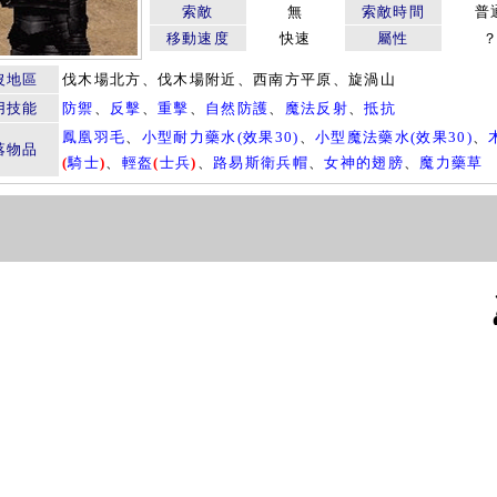
索敵
無
索敵時間
普
移動速度
快速
屬性
沒地區
伐木場北方、伐木場附近、西南方平原、旋渦山
用技能
防禦
、
反擊
、
重擊
、
自然防護
、
魔法反射
、
抵抗
鳳凰羽毛
、
小型耐力藥水(效果30)
、
小型魔法藥水(效果30)
、
落物品
(
騎士
)
、
輕盔
(
士兵
)
、
路易斯衛兵帽
、
女神的翅膀
、
魔力藥草