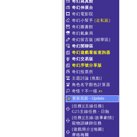
奇幻寫真館
奇幻伸展台
奇幻電影院
奇幻小幫手
[走私販]
奇幻圖書館
奇幻氣象局
奇幻留言版
[精華區]
奇幻閒聊區
奇幻遊戲看板查詢器
奇幻交易版
奇幻序號分享版
奇幻投票所
主題討論
[焦點]
角色名字顏色計算器
奇怪？不一樣
#5
更新頁面 - Update
[任務][主線任務]
G25主線任務 - 日蝕
[任務][主線/故事劇情]
寵物訓練師任務
[遊戲簡介][地圖]
摩格梅爾