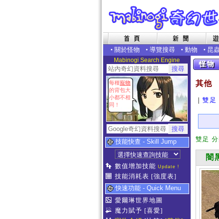
•
關於怪物
•
導覽搜尋
•
動物
•
昆
Mabinogi Search Engine
其他
每種
寵物
的背包大
小都不相
｜
雙足
同！
雙足 
技能快查 - Skill Jump
闇黑
數值增加技能
Update !
技能消耗表
[強度表]
快速功能 - Quick Menu
愛爾琳世界地圖
魔力賦予
[喜愛]