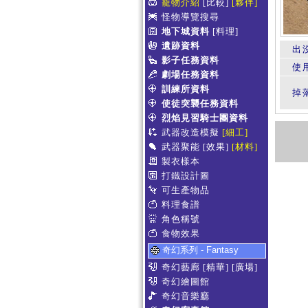
寵物介紹
[比較]
[夥伴]
怪物導覽搜尋
地下城資料
[料理]
遺跡資料
出
影子任務資料
使
劇場任務資料
訓練所資料
掉
使徒突襲任務資料
烈焰見習騎士團資料
武器改造模擬
[細工]
武器聚能
[效果]
[材料]
製衣樣本
打鐵設計圖
可生產物品
料理食譜
角色稱號
食物效果
奇幻系列 - Fantasy
奇幻藝廊
[精華]
[廣場]
奇幻繪圖館
奇幻音樂廳