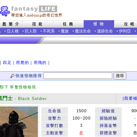
蟲
•
亞人種
•
巨人類
•
不死系
•
魔族
•
魔法生命
•
遺跡生命
•
伊利亞
•
｜
四足
｜
用爬的
｜
用飛的
｜
快速怪物搜尋
分類下 單隻怪物檢視
鬥士
[我要補
- Black Soldier
生命值
1500
經驗值
90
攻擊力
100~200
探險經驗
-
攻擊打數
3
掉落金幣
主動攻擊
是
群體攻擊