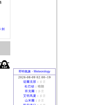
通
？
木劍
即時氣象 - Meteorology
2026-08-09 02:00~19
堤爾克那
：
多雲
杜巴頓
：
晴朗
班克爾
：
多雲
艾明馬夏
：
多雲
山米爾
：
多雲