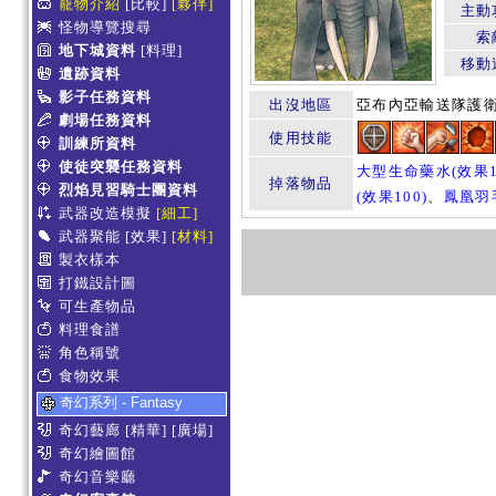
寵物介紹
[比較]
[夥伴]
主動
怪物導覽搜尋
索
地下城資料
[料理]
移動
遺跡資料
影子任務資料
出沒地區
亞布內亞輸送隊護
劇場任務資料
使用技能
訓練所資料
使徒突襲任務資料
大型生命藥水(效果1
掉落物品
烈焰見習騎士團資料
(效果100)
、
鳳凰羽
武器改造模擬
[細工]
武器聚能
[效果]
[材料]
製衣樣本
打鐵設計圖
可生產物品
料理食譜
角色稱號
食物效果
奇幻系列 - Fantasy
奇幻藝廊
[精華]
[廣場]
奇幻繪圖館
奇幻音樂廳