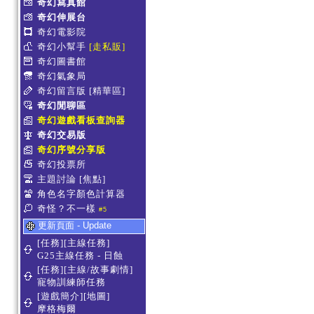
奇幻寫真館
奇幻伸展台
奇幻電影院
奇幻小幫手
[走私販]
奇幻圖書館
奇幻氣象局
奇幻留言版
[精華區]
奇幻閒聊區
奇幻遊戲看板查詢器
奇幻交易版
奇幻序號分享版
奇幻投票所
主題討論
[焦點]
角色名字顏色計算器
奇怪？不一樣
#5
更新頁面 - Update
[任務][主線任務]
G25主線任務 - 日蝕
[任務][主線/故事劇情]
寵物訓練師任務
[遊戲簡介][地圖]
摩格梅爾