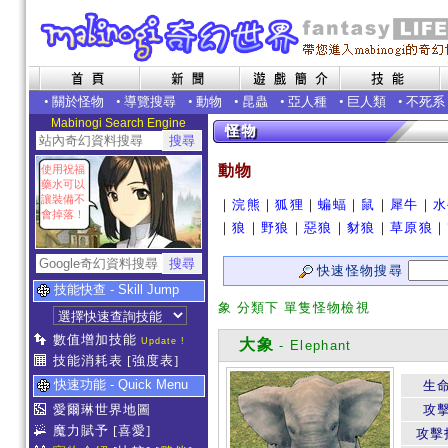
•
關於怪物
•
導覽搜尋
•
動物
•
昆蟲
•
亞人種
•
巨人類
•
不死系
Mabinogi Search Engine
動物
使用祝福
藥水可以
讓裝備不
｜
浣熊
｜
狐狸
｜
蝙蝠
｜
鼠
｜
犀牛
｜
水
會掉落！
｜
狼
｜
野狼
｜
惡狼
｜
豺狼
｜
草原狼
｜
快速怪物搜尋
技能快查 - Skill Jump
象 分類下 單隻怪物檢視
數值增加技能
Update !
大象
- Elephant
技能消耗表
[強度表]
快速功能 - Quick Menu
生
愛爾琳世界地圖
攻
魔力賦予
[喜愛]
攻擊