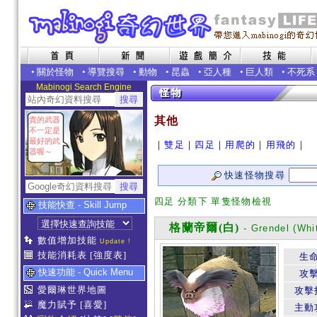
•
關於怪物
•
導覽搜尋
•
動物
•
昆蟲
•
亞人種
•
巨人類
•
不死系
Mabinogi Search Engine
其他
貴的武器
不一定是
最好的武
｜
雙足
｜
四足
｜
用爬的
｜
用飛的
｜
器喔～
快速怪物搜尋
四足 分類下 單隻怪物檢視
技能快查 - Skill Jump
格蘭帝爾(白)
- Grendel (Whi
數值增加技能
Update !
技能消耗表
[強度表]
生
快速功能 - Quick Menu
攻
愛爾琳世界地圖
攻擊
魔力賦予
[喜愛]
主動