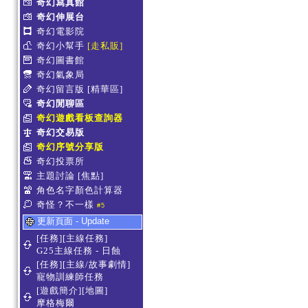
奇幻寫真館
奇幻伸展台
奇幻電影院
奇幻小幫手
[走私販]
奇幻圖書館
奇幻氣象局
奇幻留言版
[精華區]
奇幻閒聊區
奇幻遊戲看板查詢器
奇幻交易版
奇幻序號分享版
奇幻投票所
主題討論
[焦點]
角色名字顏色計算器
奇怪？不一樣
#5
更新頁面 - Update
[任務][主線任務]
G25主線任務 - 日蝕
[任務][主線/故事劇情]
寵物訓練師任務
[遊戲簡介][地圖]
摩格梅爾