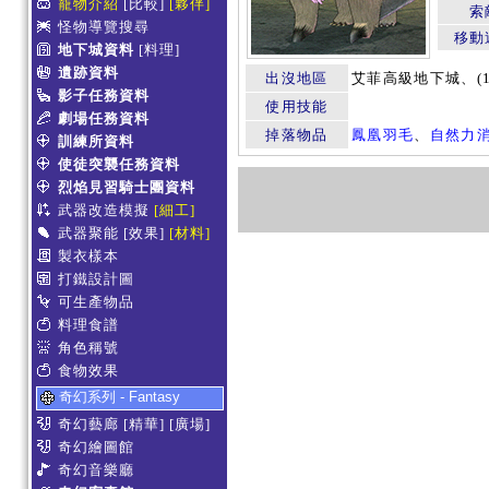
寵物介紹
[比較]
[夥伴]
索
怪物導覽搜尋
移動
地下城資料
[料理]
遺跡資料
出沒地區
艾菲高級地下城、(1
影子任務資料
使用技能
劇場任務資料
掉落物品
鳳凰羽毛
、
自然力
訓練所資料
使徒突襲任務資料
烈焰見習騎士團資料
武器改造模擬
[細工]
武器聚能
[效果]
[材料]
製衣樣本
打鐵設計圖
可生產物品
料理食譜
角色稱號
食物效果
奇幻系列 - Fantasy
奇幻藝廊
[精華]
[廣場]
奇幻繪圖館
奇幻音樂廳