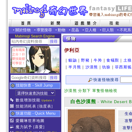
•
關於怪物
•
導覽搜尋
•
動物
•
昆蟲
•
亞人種
•
巨人類
•
不死系
Mabinogi Search Engine
伊利亞
沒有職業
之分！什
麼技能都
｜
貓鼬
｜
野豬
｜
牛羚
｜
食蟻獸
｜
土狼
可學習！
｜
半月熊
｜
沙漠熊
｜
犰狳
｜
菲西斯狐
快速怪物搜尋
技能快查 - Skill Jump
沙漠熊 分類下 單隻怪物檢視
數值增加技能
Update !
白色沙漠熊
- White Desert B
技能消耗表
[強度表]
快速功能 - Quick Menu
生
愛爾琳世界地圖
攻
魔力賦予
[喜愛]
攻擊