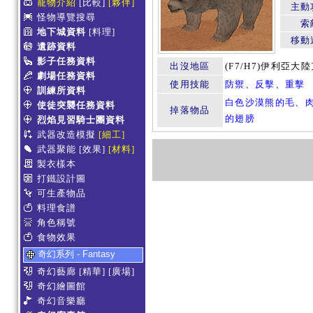
寵物介紹
[比較]
[夥伴]
主動
怪物導覽搜尋
索
地下城資料
[料理]
移動
遺跡資料
影子任務資料
出沒地區
(F7/H7)伊利亞大
劇場任務資料
使用技能
防禦
、
反擊
、
重擊
訓練所資料
白色沙漠熊的毛
、
使徒突襲任務資料
掉落物品
的翅膀
烈焰見習騎士團資料
武器改造模擬
[細工]
武器聚能
[效果]
[材料]
製衣樣本
打鐵設計圖
可生產物品
料理食譜
角色稱號
食物效果
奇幻系列 - Fantasy
奇幻藝廊
[精華]
[廣場]
奇幻繪圖館
奇幻音樂廳