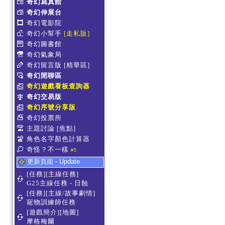
奇幻寫真館
奇幻伸展台
奇幻電影院
奇幻小幫手
[走私販]
奇幻圖書館
奇幻氣象局
奇幻留言版
[精華區]
奇幻閒聊區
奇幻遊戲看板查詢器
奇幻交易版
奇幻序號分享版
奇幻投票所
主題討論
[焦點]
角色名字顏色計算器
奇怪？不一樣
#5
更新頁面 - Update
[任務][主線任務]
G25主線任務 - 日蝕
[任務][主線/故事劇情]
寵物訓練師任務
[遊戲簡介][地圖]
摩格梅爾